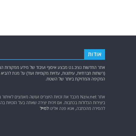
אודות
אתר החדשות נציב.נט מבצע איסוף ועיבוד של מידע ממקורות המוד
(רשתות חברתיות, עיתונות, עדויות מקומיות ועוד) על מנת להבי
המקיפה והמדויקת ביותר של השטח.
אתר Nziv.net מכבד את זכויות היוצרים ועושה מאמצים לאיתור 
ביצירות הכלולות בכתבות. אם זיהית יצירה שאתה בעל הזכויות בה ו
להסירה מהכתבה, אנא פנה אלינו
למייל