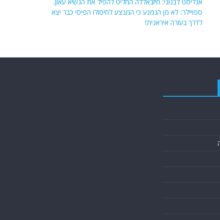
אנליסט לבנוני: חיזבאללה החליט להפיל את הנשיא עאון.
ספויילר: לא מן הנמנע כי המבצע לחיסולו הפיסי כבר יצא
לדרך בעזרה איראנית!