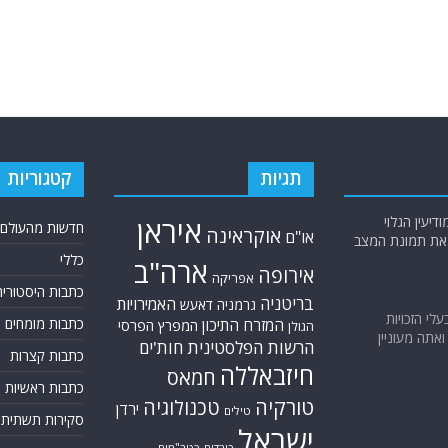
תגיות
קטגוריות
יעין הגלוי
איראן
חדשות מהעולם
אוקראינה
או"ם
א את תמונת המצב
כללי
ארה"ב
אירופה
אפריקה
כתבות היסטוריה
בריטניה
האמירויות
גרמניה
דאעש
בעלי הזכויות
כתבות מומחים
המזרח התיכון
המפרץ הפרסי
הגולן
אתה מעוניין
הרשות הפלסטינית
חות'ים
כתבות קצרות
חיזבאללה
חמאס
כתבות ראשיות
טורקיה
טכנולוגיה
ירדן
טילים
סקירות תשתית
ישראל
כורדים
כטב"מים