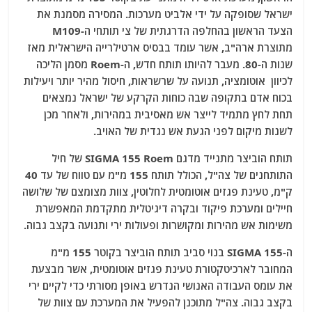
ישראל שסופקה על ידי אלביט מערכות. המסירה מסמנת את
הצעד הראשון בהחלפה הדרגתית של צי תותחי ה-M109
מתוצרת ארה"ב, אשר עומד בבסיס ארטילרייה הישראלית מאז
שנות ה-80. מעבר להיותו תותח חדש, ה-Roem מסמן הליכה
לכיוון אוטומציה, תנועה על שרשראות, חיסול מהיר יותר ויעילות
בכוח אדם בתקופה שבה כוחות הקרקע של ישראל נמצאים
תחת לחץ מתמיד לייצר אש מאסיבית במהירות, ולאחר מכן
לשנות מיקום לפני הגעת אש נגדית של האויב.
תותח הוביצר מתנייד מדגם SIGMA 155 Roem של חיל
התותחנים של צה"ל, הכולל תותח 155 מ"מ עם טווח של עד 40
ק"מ, טעינת פגזים אוטומטית לחלוטין, צוות מצומצם של שלושה
חיילים ומערכת פיקוד ובקרה דיגיטלית מתקדמת המאפשרת
משימות אש מהירות ומקושרות ופעולות ירי ותנועה בקצב גבוה.
ה-SIGMA 155 בנוי סביב תותח הוביצר בקוטר 155 מ"מ
המחובר לארכיטקטורת טעינת פגזים אוטומטית, אשר מבצעת
את עומס העבודה האנושי הנדרש באופן מסורתי כדי לקיים ירי
בקצב גבוה. צה"ל מתוכנן להפעיל את המערכת עם צוות של