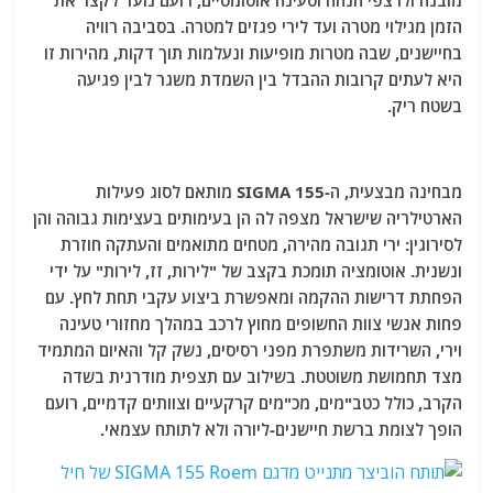
מובנה ולרצפי הנחה וטעינה אוטומטיים, רועם נועד לקצר את
הזמן מגילוי מטרה ועד לירי פגזים למטרה. בסביבה רוויה
בחיישנים, שבה מטרות מופיעות ונעלמות תוך דקות, מהירות זו
היא לעתים קרובות ההבדל בין השמדת משגר לבין פגיעה
בשטח ריק.
מבחינה מבצעית, ה-SIGMA 155 מותאם לסוג פעילות
הארטילריה שישראל מצפה לה הן בעימותים בעצימות גבוהה והן
לסירוגין: ירי תגובה מהירה, מטחים מתואמים והעתקה חוזרת
ונשנית. אוטומציה תומכת בקצב של "לירות, זז, לירות" על ידי
הפחתת דרישות ההקמה ומאפשרת ביצוע עקבי תחת לחץ. עם
פחות אנשי צוות החשופים מחוץ לרכב במהלך מחזורי טעינה
וירי, השרידות משתפרת מפני רסיסים, נשק קל והאיום המתמיד
מצד תחמושת משוטטת. בשילוב עם תצפית מודרנית בשדה
הקרב, כולל כטב"מים, מכ"מים קרקעיים וצוותים קדמיים, רועם
הופך לצומת ברשת חיישנים-ליורה ולא לתותח עצמאי.