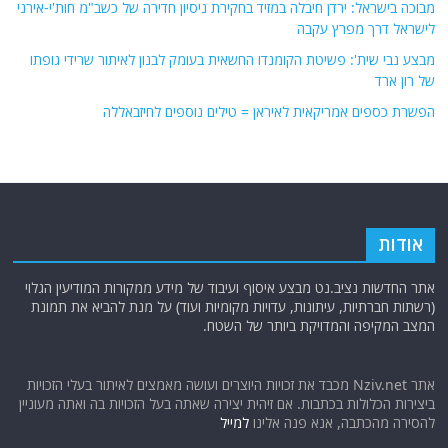
מבוכה בישראל: ירדן חיבלה במזיד בחקירת ניסיון חדירה של כשב"מ חות'י-אירני
לישראל דרך מפרץ עקבה
מבצע נבי שית': פשיטת הקומנדו החשאית בעומק לבנון לאיתור שרידי גופתו
של רון ארד
הפשרת כספים אמריקאית לאיראן = טילים נוספים לחיזבאללה
אודות
אתר החדשות נציב.נט מבצע איסוף ועיבוד של מידע ממקורות המודיעין הגלוי
(רשתות חברתיות, עיתונות, עדויות מקומיות ועוד) על מנת להביא את תמונת
המצב המקיפה והמדויקת ביותר של השטח.
אתר Nziv.net מכבד את זכויות היוצרים ועושה מאמצים לאיתור בעלי הזכויות
ביצירות הכלולות בכתבות. אם זיהית יצירה שאתה בעל הזכויות בה ואתה מעוניין
להסירה מהכתבה, אנא פנה אלינו
למייל