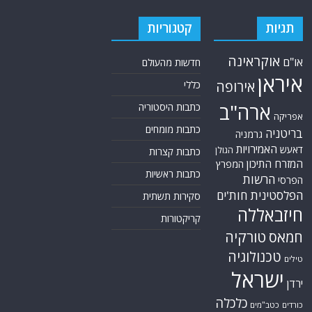
תגיות
קטגוריות
אוקראינה
או"ם
חדשות מהעולם
איראן
אירופה
כללי
ארה"ב
כתבות היסטוריה
אפריקה
כתבות מומחים
בריטניה
גרמניה
האמירויות
דאעש
הגולן
כתבות קצרות
המזרח התיכון
המפרץ
כתבות ראשיות
הרשות
הפרסי
הפלסטינית
חות'ים
סקירות תשתית
חיזבאללה
קריקטורות
טורקיה
חמאס
טכנולוגיה
טילים
ישראל
ירדן
כלכלה
כורדים
כטב"מים