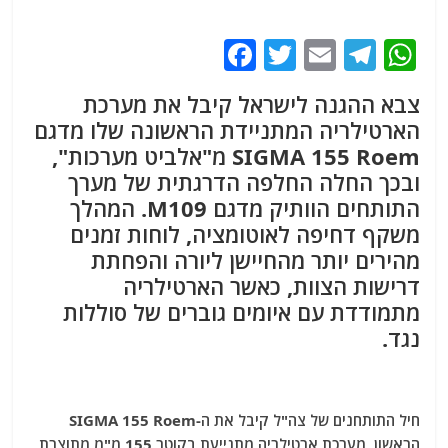
F
T
E
T
W
a
w
m
el
h
צבא ההגנה לישראל קיבל את מערכת
c
itt
ai
e
at
הארטילריה המתניידת הראשונה שלו מדגם
e
er
l
g
s
SIGMA 155 Roem מ"אלביט מערכות",
b
ra
A
ובכך החלה החלפה הדרגתית של מערך
p
m
o
התותחים הוותיק מדגם M109. המהלך
משקף דחיפה לאוטומציה, לוחות זמנים
o
p
מהירים יותר מהחיישן ליורה והפחתת
k
דרישות הצוות, כאשר הארטילריה
מתמודדת עם איומים גוברים של סוללות
נגד.
חיל התותחנים של צה"ל קיבל את ה-SIGMA 155 Roem
הראשון, מערכת ארטילריה מתנייעת בקוטר 155 מ"מ מתוצרת