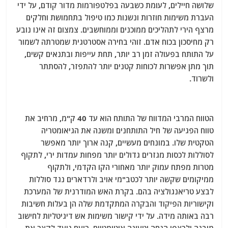
שלושה חיילים, לעומת כשבעה בפלטפורמות מדור קודם, על ידי
העברת משימות חוזרות ונשנות כמו טיפול בתחמושת וחלקים
מרצף הירי לתהליכים ממוכנים וממוחשבים. צמצום זה אינו נובע
רק מחיסכון בכוח אדם. זוהי בחירה אסטרטגית שמטרתה לשמור
על התותח בפעולה זמן רב יותר, תחת עייפות ובתנאים קשים,
תוך מתן אפשרות לכוחות קטנים יותר להתפזר, להסתתר
ולשרוד.
הטווח המרבי המדווח של התותח הוא עד 40 ק"מ, מרחיב את
טווח הפגיעה של חיל התותחנים ומשנה את הגיאומטריה
הטקטית שלו. במונחים מעשיים, קנה ארוך יותר מאפשר
לסוללות לכסות מגזרים גדולים יותר מפחות עמדות ירי, לתקוף
מטרות מפתח עמוק יותר מאחורי הקו הקדמי, ולתקוף
ממיקומים שקשה יותר לכטב"מי אויב ולרדארים נגד סוללות
לבצע טריאנגולציה בהם. בקרת האש המודרנית של המערכת
וקישוריות הפיקוד והבקרה המתקדמת שלה הן בעלות חשיבות
רבה באותה מידה. על ידי קישור משימות אש דיגיטליות לחישוב