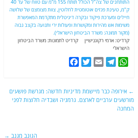
קרדיט: ארמי רקוגנישיין קרדיט לתמונות
: משרד הביטחון
הישראלי
F
T
E
T
W
a
w
m
el
h
c
itt
ai
e
at
e
er
l
g
s
←
אירופה כבר מיישמת מדיניות חדשה: מגרשת פושעים
b
ra
A
מורשעים ערביים לארצם. גרמניה ושבדיה חלוצות לפני
o
m
p
המחנה
o
p
k
הגונב מגנב
→