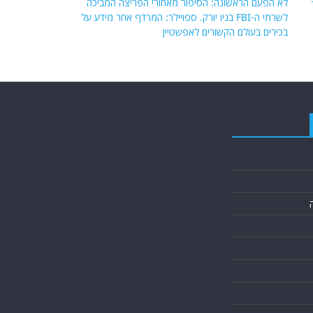
לא הפעם הראשונה: הסיפור מאחורי הפריצה המביכה
לשרתי ה-FBI בניו יורק. ספויילר: המרדף אחר מידע על
בכירים בעולם הקשורים לאפשטיין