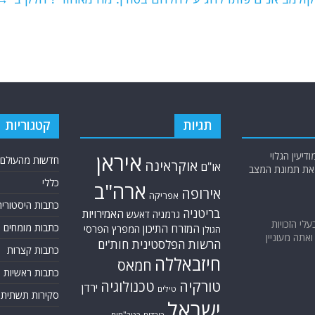
תגיות
קטגוריות
יעין הגלוי
איראן
חדשות מהעולם
אוקראינה
או"ם
א את תמונת המצב
כללי
ארה"ב
אירופה
אפריקה
כתבות היסטוריה
בריטניה
האמירויות
גרמניה
דאעש
בעלי הזכויות
כתבות מומחים
המזרח התיכון
המפרץ הפרסי
הגולן
אתה מעוניין
הרשות הפלסטינית
חות'ים
כתבות קצרות
חיזבאללה
חמאס
כתבות ראשיות
טורקיה
טכנולוגיה
ירדן
טילים
סקירות תשתית
ישראל
כורדים
כטב"מים