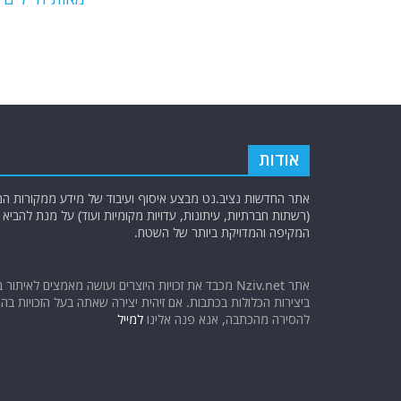
o
p
k
אודות
אתר החדשות נציב.נט מבצע איסוף ועיבוד של מידע ממקורות המוד
(רשתות חברתיות, עיתונות, עדויות מקומיות ועוד) על מנת להבי
המקיפה והמדויקת ביותר של השטח.
אתר Nziv.net מכבד את זכויות היוצרים ועושה מאמצים לאיתור 
ביצירות הכלולות בכתבות. אם זיהית יצירה שאתה בעל הזכויות בה ו
להסירה מהכתבה, אנא פנה אלינו
למייל