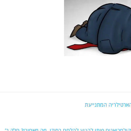
ארטילריה המתנייעת
קולמביאנים פותו להגיע להלחם בסודן. מה מאחורי? חלק ב’
→