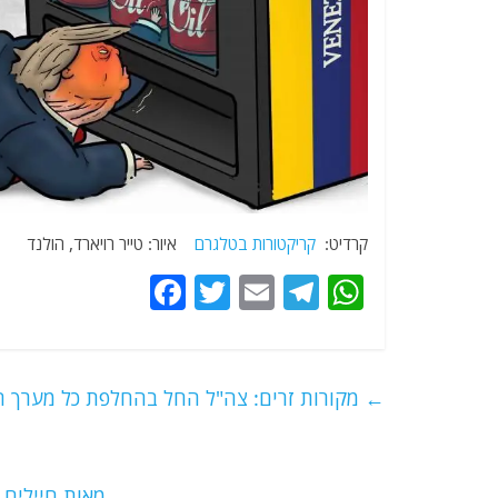
קרדיט:
קריקטורות בטלגרם
איור: טייר רויארד, הולנד
F
T
E
T
W
a
w
m
el
h
c
itt
ai
e
at
e
er
l
g
s
←
מקורות זרים: צה"ל החל בהחלפת כל מערך ה
b
ra
A
o
m
p
מאות חיילים 