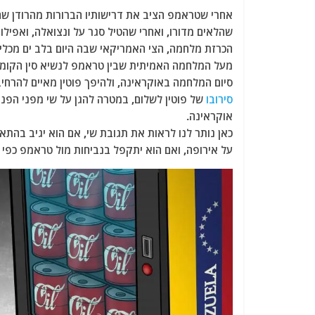
a
w
m
el
h
אחרי שטראמפ הציב את דרישותיו הברורות מהרודן שה
c
itt
ai
e
at
שהלאים מדורו, ואחרי שהטיל סגר על ונצואלה, ואפילו
e
er
l
g
s
הכרזת מלחמה, הצי האמריקאי שבה היום בלב ים מכלי
b
ra
A
מעל המלחמה האמיתית שבין טראמפ לנשיא סין הקומונ
סיום המלחמה באוקראינה, ולהיפך פוטין מאיים להרחי
o
m
p
סירובו
של פוטין לשלום, במטרה להגן על שי מפני הפנ
o
p
אוקראינה.
k
כאן נותר לנו לראות את תגובת שי, אם הוא יגיב בהת
על אירופה, ואם הוא יתקפל בנביחות מול טראמפ כפי 