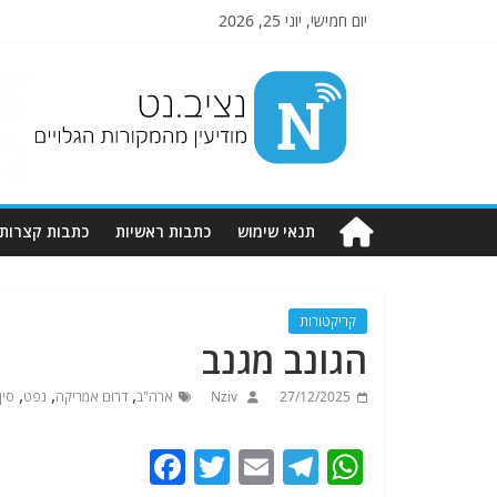
יום חמישי, יוני 25, 2026
Nziv.net
מודיעין
מהמקורות
הגלויים
תנאי שימוש
כתבות ראשיות
כתבות קצרות
קריקטורות
הגונב מגנב
,
,
,
27/12/2025
Nziv
ארה"ב
דרום אמריקה
נפט
סין
F
T
E
T
W