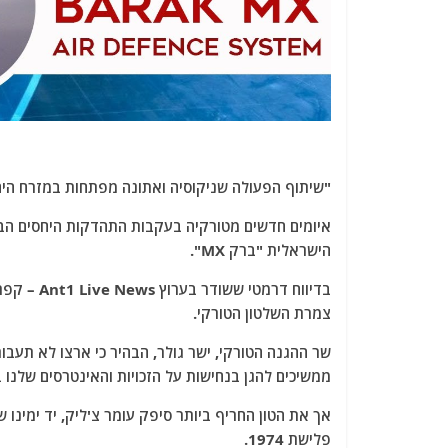
"שיתוף הפעולה שניקוסיה ואתונה מפתחות במזרח הים 
איומים חדשים מטורקיה בעקבות התהדקות היחסים הביט
הישראלית "ברק MX".
בדיווח דר
צמרת השלטון הטורקי.
שר ההגנה הטורקי, ישר גולר, הבהיר כי ארצו לא תעבו
ממשיכים להגן בנחישות על הזכויות והאינטרסים שלנו 
אך את הטון החריף ביותר סיפק עומר צ'ליק, יד ימינו 
פלישת 1974.