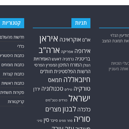
תגיות
קטגוריות
יעין הגלוי
איראן
חדשות מהעולם
אוקראינה
או"ם
א את תמונת המצב
כללי
ארה"ב
אירופה
אפריקה
כתבות היסטוריה
בריטניה
האמירויות
גרמניה
דאעש
בעלי הזכויות
המזרח התיכון
כתבות מומחים
המפרץ הפרסי
הגולן
אתה מעוניין
הרשות הפלסטינית
חות'ים
כתבות קצרות
חיזבאללה
חמאס
כתבות ראשיות
טורקיה
טכנולוגיה
ירדן
טילים
סקירות תשתית
ישראל
כורדים
כטב"מים
קריקטורות
לבנון
מצרים
כלכלה
סוריה
סין
סייבר
סיני
סחר סמים
עזה
עירק