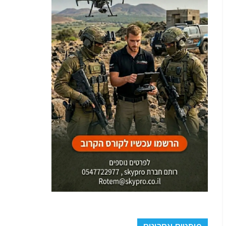
פוסטים אחרונים
לא הפעם הראשונה: הסיפור מאחורי הפריצה המביכה
לשרתי ה-FBI בניו יורק. ספויילר: המרדף אחר מידע על
בכירים בעולם הקשורים לאפשטיין
ברית הדמים הסודית במפרץ: כך נלחמו ישראל ואיחוד
האמירויות כתף אל כתף נגד איראן
מבוכה בישראל: ירדן חיבלה במזיד בחקירת ניסיון חדירה
של כשב"מ חות'י-אירני לישראל דרך מפרץ עקבה
מבצע נבי שית': פשיטת הקומנדו החשאית בעומק לבנון
לאיתור שרידי גופתו של רון ארד