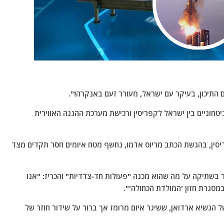
התיכון, בעיקר עם ישראל, מעורר זעם באנקרה!".
חוניים בין ישראל לקפריסין ורכישת מערכת ההגנה האווירית
מטי ששודר בערוץ Ant1 Live News – קפריסין, בהגשת הכתב מריוס אדמו, נחשף מטח איומים חסר תקדים מצד
ר בשתיקה על מה שהוא מכנה "פעולות חד-צדדיות" והכריז: "אנו
במסגרת חזון 'המולדת הכחולה'".
של הנשיא ארדואן, ששיגר איום מרומז אך ברור על שידור חוזר של