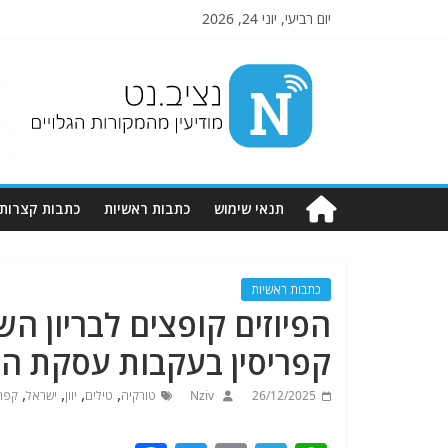
יום רביעי, יוני 24, 2026
Nziv.net
מודיעין
מהמקורות
הגלויים
תנאי שימוש
כתבות ראשיות
כתבות קצרות
כתבות ראשיות
הפיוזים קופצים לבריון הש
קפריסין בעקבות עסקת ה
,
,
,
,
26/12/2025
Nziv
טורקיה
טילים
יוון
ישראל
קפרי