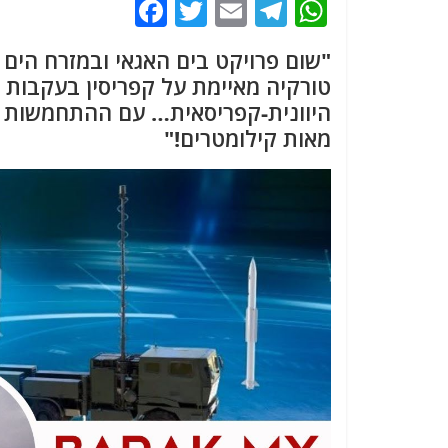
F
T
E
T
W
a
w
m
el
h
"שום פרויקט בים האגאי ובמזרח הים 
c
itt
ai
e
at
טורקיה מאיימת על קפריסין בעקבות
e
er
l
g
s
היוונית-קפריסאית… עם ההתחמשות ה
b
ra
A
מאות קילומטרים!"
o
m
p
o
p
k