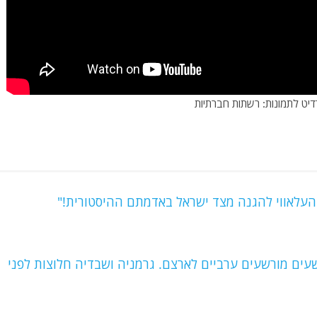
יט לתמונות: רשתות חברתיות
 העלאווי להגנה מצד ישראל באדמתם ההיסטורית!"
עים מורשעים ערביים לארצם. גרמניה ושבדיה חלוצות לפני