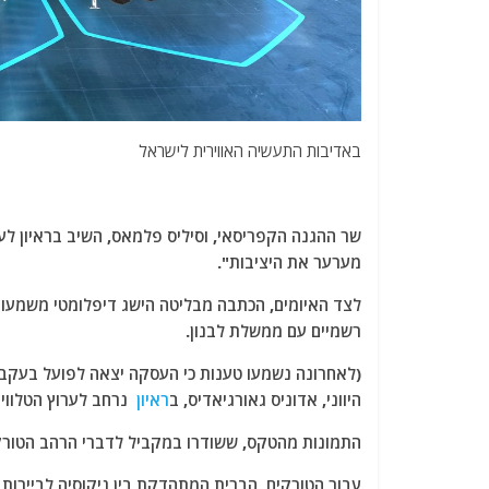
באדיבות התעשיה האווירית לישראל
שר ההגנה הקפריסאי, וסיליס פלמאס, השיב בראיון לע
מערער את היציבות".
לצד האיומים, הכתבה מבליטה הישג דיפלומטי משמעות
רשמיים עם ממשלת לבנון.
(לאחרונה נשמעו טענות כי העסקה יצאה לפועל בעקבות
היווני, אדוניס גאורגיאדיס, ב
ראיון
נרחב לערוץ הטלוויזיה ה
התמונות מהטקס, ששודרו במקביל לדברי הרהב הטורקי
עבור הטורקים, הברית המתהדקת בין ניקוסיה לביירות 