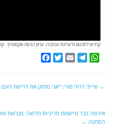
קרדיט לתרגום ולעריכת הכתבה: ערוץ הדסה אקספרס קרד
F
T
E
T
W
a
w
m
el
h
c
itt
ai
e
at
e
er
l
g
s
←
שייח' דרוזי סורי: "אני מחזק את דרישת העם
b
ra
A
o
m
p
o
p
אירופה כבר מיישמת מדיניות חדשה: מגרשת פוש
המחנה
→
k