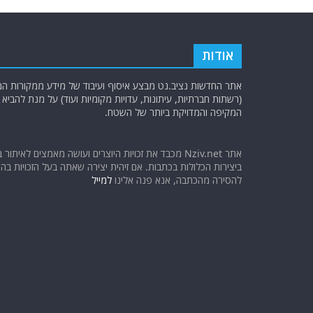
אודות
אתר החדשות נציב.נט מבצע איסוף ועיבוד של מידע ממקורות המוד
(רשתות חברתיות, עיתונות, עדויות מקומיות ועוד) על מנת להבי
המקיפה והמדויקת ביותר של השטח.
אתר Nziv.net מכבד את זכויות היוצרים ועושה מאמצים לאיתור 
ביצירות הכלולות בכתבות. אם זיהית יצירה שאתה בעל הזכויות בה ו
להסירה מהכתבה, אנא פנה אלינו
למייל