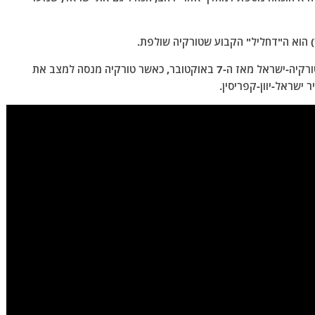
התפתחויות אלה הן חלק מההתקררות הכללית ביחסי טורקיה-ישראל מאז ה-7 באוקטובר, כאשר טורקיה מנסה למצב את
 ישראל-יוון-קפריסין.