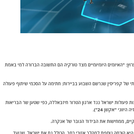
רוץ: "האיומים היומיומיים מצד טורקיה הם התשובה הברורה למי באמת
י של קפריסין שנרשם השבוע בביירות: חתימה על הסכמי שיתוף פעולה
 פעולות ישראל נגד ארגון הטרור חיזבאללה, כפי שטען שר הבריאות
יווני "אקשן 24").
ים, ממחישות את הבידוד הגובר של אנקרה.
היא הוכחה נוספת למהלך אזורי רחב, הכולל גם את ישראל, שנועד