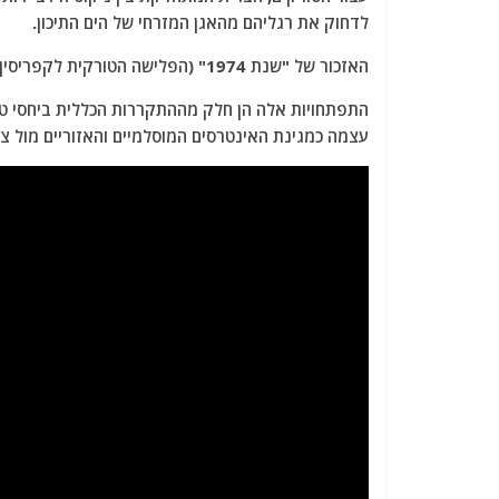
לדחוק את רגליהם מהאגן המזרחי של הים התיכון.
האזכור של "שנת 1974" (הפלישה הטורקית לקפריסין) הוא ה"דחליל" הקבוע שטורקיה שולפת.
עצמה כמגינת האינטרסים המוסלמיים והאזוריים מול ציר