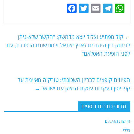
F
T
E
T
W
a
w
m
el
h
c
itt
ai
e
at
e
er
l
g
s
←
קול מפתיע וצלול יוצא מדמשק: "הקשר שלא-ניתן
b
ra
A
לניתוק בין היהודים לארץ ישראל ולמורשתם הנפרדת, עוד
o
m
p
לפני הופעת האסלאם"
o
p
k
הפיוזים קופצים לבריון השכונתי: טורקיה מאיימת על
קפריסין בעקבות עסקת הנשק עם ישראל
→
מדורי כתבות נוספים
חדשות מהעולם
כללי