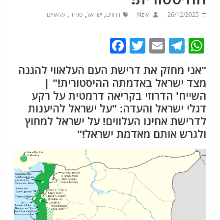
,
,
,
26/12/2025
Nziv
דרוזים
ישראל
סוריה
עלאווים
F
T
E
T
W
a
w
m
el
h
"אני מחזק את דרישת העם העלאווי להגנה
c
itt
ai
e
at
מצד ישראל באדמתה ההיסטורית!" |
e
er
l
g
s
השייח' הדרוזי בקריאה דרמטית על רקע
b
ra
A
דגלי ישראל והעדה: "על ישראל להיענות
p
m
o
לדרישת אחינו העלווים! על ישראל למחוץ
ולגרש אותם מאדמת ישראל!"
o
p
k