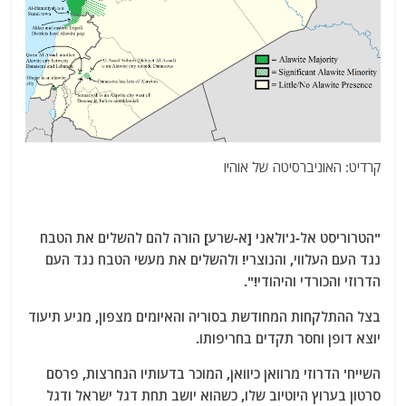
קרדיט: האוניברסיטה של אוהיו
"הטרוריסט אל-ג'ולאני [א-שרע] הורה להם להשלים את הטבח
נגד העם העלווי, והנוצרי! ולהשלים את מעשי הטבח נגד העם
הדרוזי והכורדי והיהודי!".
בצל ההתלקחות המחודשת בסוריה והאיומים מצפון, מגיע תיעוד
יוצא דופן וחסר תקדים בחריפותו.
השייח' הדרוזי מרוואן כיוואן, המוכר בדעותיו הנחרצות, פרסם
סרטון בערוץ היוטיוב שלו, כשהוא יושב תחת דגל ישראל ודגל