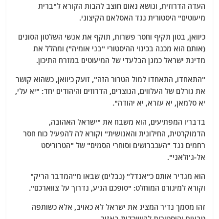
העדה הדרוזית, ונושא נאום חוצב להבות הקורא ל"ברית
מיעוטים" היסטורית נגד האסלאם הקיצוני.
כיוואן, בטון תקיף וחסר פשרות, תוקף את אנשי השלטון הסונים
(אותם הוא מכנה בכינוי ההיסטורי "בני אומיה") ומהלל את
מדינת ישראל כמגן הבלעדי של המיעוטים במזרח התיכון.
"התאחדו, התאחדו למול הטרור הזה", זועק כיוואן, כשהוא קושר
את גורלם של העלווים, הנוצרים, הדרוזים והיהודים יחד: "יא עלי,
יא סלמאן, יא עזרא, יא יהודה".
בדבריו המפתיעים, הוא משבח את "ישראל האהובה,
הדמוקרטית, החילונית והאנושית" וקורא לה להפעיל כוח חסר
רחמים נגד "העכברושים וסוחרי הסמים" של "הטרוריסט
אל-ג'ולאני".
הוא מגדיר אותם כ"אנדל" (נבלים) שבאו מ"המדבר הריק"
וקורא למיגורם המוחלט: "סופכם הגיע, נדרוך על צווארכם".
זהו מסמך נדיר המציג את ישראל לא כאויב, אלא כשותפה
טבעית והיסטורית להישרדות באזור.