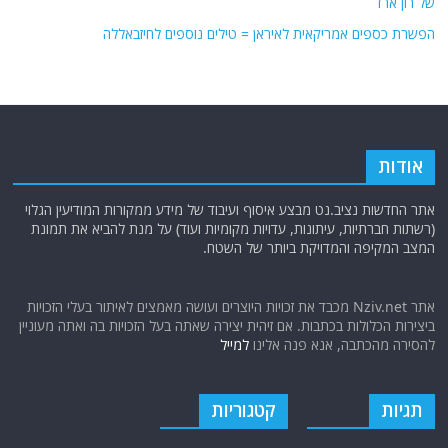
של רון ארד
הפשרת כספים אמריקאית לאיראן = טילים נוספים לחיזבאללה
אודות
אתר החדשות נציב.נט מבצע איסוף ועיבוד של מידע ממקורות המודיעין הגלוי
(רשתות חברתיות, עיתונות, עדויות מקומיות ועוד) על מנת להביא את תמונת
המצב המקיפה והמדויקת ביותר של השטח.
אתר Nziv.net מכבד את זכויות היוצרים ועושה מאמצים לאיתור בעלי הזכויות
ביצירות הכלולות בכתבות. אם זיהית יצירה שאתה בעל הזכויות בה ואתה מעוניין
להסירה מהכתבה, אנא פנה אלינו
למייל
תגיות
קטגוריות