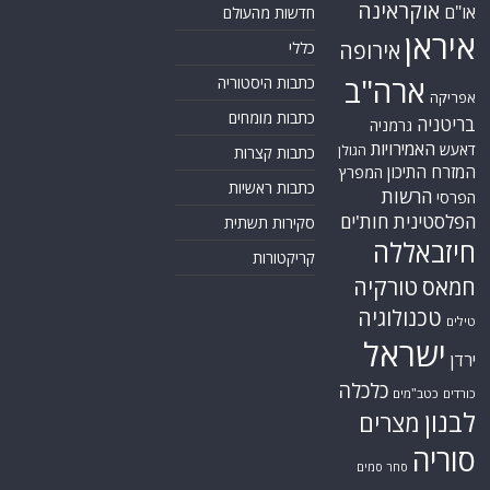
אוקראינה
או"ם
חדשות מהעולם
איראן
אירופה
כללי
ארה"ב
כתבות היסטוריה
אפריקה
כתבות מומחים
בריטניה
גרמניה
האמירויות
דאעש
הגולן
כתבות קצרות
המזרח התיכון
המפרץ
כתבות ראשיות
הרשות
הפרסי
הפלסטינית
חות'ים
סקירות תשתית
חיזבאללה
קריקטורות
טורקיה
חמאס
טכנולוגיה
טילים
ישראל
ירדן
כלכלה
כורדים
כטב"מים
לבנון
מצרים
סוריה
סחר סמים