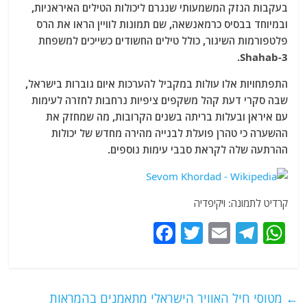
בעקבות הנזק המשמעותי שנגרם ליכולות הטילים האיראניות,
ובמיוחד בבסיס כרמאנשאה, שם תמונות לוויין הראו את הרס
פלטפורמות השיגור, כולל טילים החשודים כשייכים למשפחת
Shahab-3.
התפתחויות אלו עולות במקביל להערכות איום גוברות בישראל,
שבה סקרי דעת קהל משקפים ציפיות נרחבות לחזרה לעימות
עם איראן ובעלות בריתה בשנים הקרובות, מה שמחזק את
ההשערה כי טהרן פועלת לבנייה מהירה מחדש של יכולות
ההרתעה שלה לקראת סבבי עימות נוספים.
קרדיט לתמונה: ויקיפדיה
F
T
E
T
W
a
w
m
el
h
c
itt
ai
e
at
e
er
l
g
s
←
מטוסי חיל האוויר הישראלי מתאמנים בהמראות