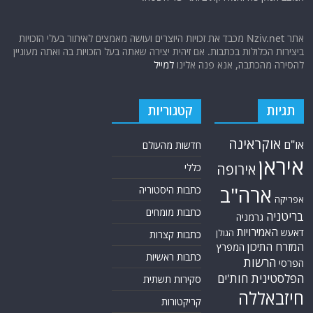
אתר Nziv.net מכבד את זכויות היוצרים ועושה מאמצים לאיתור בעלי הזכויות
ביצירות הכלולות בכתבות. אם זיהית יצירה שאתה בעל הזכויות בה ואתה מעוניין
להסירה מהכתבה, אנא פנה אלינו
למייל
תגיות
קטגוריות
אוקראינה
או"ם
חדשות מהעולם
איראן
אירופה
כללי
ארה"ב
כתבות היסטוריה
אפריקה
כתבות מומחים
בריטניה
גרמניה
האמירויות
דאעש
הגולן
כתבות קצרות
המזרח התיכון
המפרץ
כתבות ראשיות
הרשות
הפרסי
הפלסטינית
חות'ים
סקירות תשתית
חיזבאללה
קריקטורות