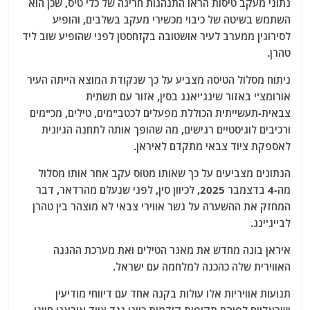
נתוני מעקב טיסות הראו התנהגות חריגה של כלי טיס, שכן הוא
השתמש בשיטה של ​​כיבוי מכשירי מעקב בשלבים, והופיע
לסירוגין ממערב לעיר אושטובה בקזחסטן לפני שהופיע שוב ליד
טהרן.
ניתוח מסלול הטיסה מצביע על כך שנקודת המוצא הייתה העיר
אורומצ'י באזור שינג'יאנג בסין, אזור עם תשתית
צבאית-תעשייתית הכוללת מפעלים לכטב"מים, טילים, מכ"מים
ורכיבים לוגיסטיים רגישים, מה שהופך אותה לתחנה הגיונית
לאספקת ציוד צבאי מתקדם לאיראן.
הנתונים מצביעים על כך שאותו מטוס עקב אחר אותו מסלול
מה-4 בדצמבר 2025, לכיוון סין, לפני שנעלם מהרדאר, דבר
המחזק את ההשערה על גשר אווירי צבאי לא מוצהר בין טהרן
לבייג'ינג.
איראן בונה מחדש את מאגר הטילים ואת מערכת ההגנה
האווירית שלה כהכנה למלחמה עם ישראל.
תנועות אוויריות אלו עולות בקנה אחד עם דיווחי מודיעין