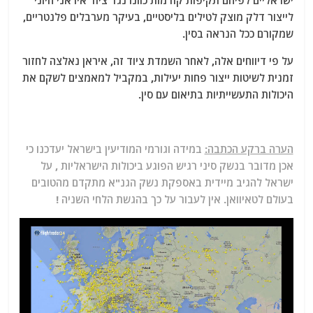
ישראליים לפיהם תקיפות קודמות כוונו נגד ציוד איראני חיוני
לייצור דלק מוצק לטילים בליסטיים, בעיקר מערבלים פלנטריים,
שמקורם ככל הנראה בסין.
על פי דיווחים אלה, לאחר השמדת ציוד זה, איראן נאלצה לחזור
זמנית לשיטות ייצור פחות יעילות, במקביל למאמצים לשקם את
היכולות התעשייתיות בתיאום עם סין.
הערה ברקע הכתבה:
במידה וגורמי המודיעין בישראל יעדכנו כי
אכן מדובר בנשק סיני רגיש הפוגע ביכולות הישראליות , על
ישראל להגיב מיידית באספקת נשק הגנ"א מתקדם מהטובים
בעולם לטאיוואן. אין לעבור על כך בהגשת הלחי השניה !