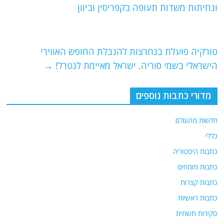
b
ra
A
ונחיתות משדות תעופה בקפריסין וביוון
o
m
p
o
p
טורקיה פועלת בנחרצות להגבלת החופש האווירי
k
הישראלי בשמי סוריה. ישראל מאיימת לנטרל!
→
מדורי כתבות נוספים
חדשות מהעולם
כללי
כתבות היסטוריה
כתבות מומחים
כתבות קצרות
כתבות ראשיות
סקירות תשתית