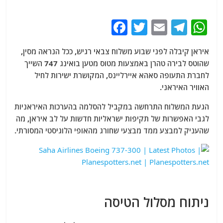
F
T
E
T
W
a
w
m
el
h
איראן קיבלה לפני שבוע משלוח צבאי רגיש, ככל הנראה מסין,
c
itt
ai
e
at
שהוטס לבירה טהרן באמצעות מטוס מטען בואינג 747 השייך
e
er
l
g
s
לחברת התעופה סאהא איירליינס, המקושרת ישירות לחיל
b
ra
A
האוויר האיראני.
o
m
p
הגעת המשלוח התרחשה במקביל להסלמה בהערכות האיראניות
o
p
לגבי האפשרות של תקיפות ישראליות חדשות על לב איראן, מה
שהעניק למבצע ממד מבצעי שחורג מהאופי הלוגיסטי המסורתי.
k
ניתוח מסלול הטיסה