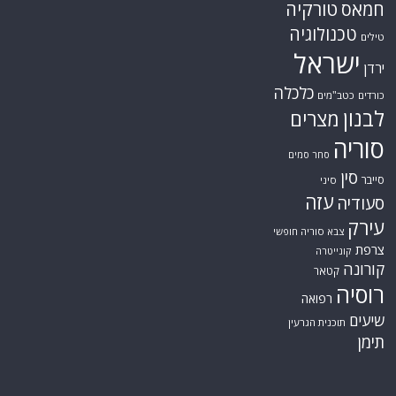
טורקיה
חמאס
טכנולוגיה
טילים
ישראל
ירדן
כלכלה
כורדים
כטב"מים
לבנון
מצרים
סוריה
סחר סמים
סין
סייבר
סיני
עזה
סעודיה
עירק
צבא סוריה חופשי
צרפת
קונייטרה
קורונה
קטאר
רוסיה
רפואה
שיעים
תוכנית הגרעין
תימן