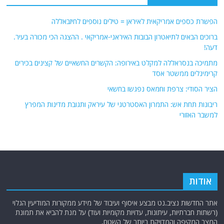
הפשרת כספים אמריקאית לאיראן = טילים נוספים לחיזבאללה
ברוכים הבאים לתיאטרון הבובות האיראני-אמריקאי . ההצגה הכי מכורה בעיר.
דעה!
מתמיכה בנסראללה למקלט באירופה: הקשרים החשאיים של קצינים בכירים
קרימינלים ממשטר אסד
הציר הסודי: צרפת וחמאס נפגשו בחשאי
ריבונות תחת אש: התמרון האסטרטגי של עיראק ותגובת מדינות המפרץ
למשבר האזורי
אודות
אתר החדשות נציב.נט מבצע איסוף ועיבוד של מידע ממקורות המודיעין הגלוי
(רשתות חברתיות, עיתונות, עדויות מקומיות ועוד) על מנת להביא את תמונת
המצב המקיפה והמדויקת ביותר של השטח.