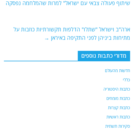
b
ra
A
שיתוף פעולה צבאי עם ישראל" למרות שהמלחמה נפסקה
o
m
p
o
p
ארה"ב וישראל "שתלו" הדלפות תקשורתיות כוזבות על
k
מתיחות ביניהן לפני התקיפה באיראן
→
מדורי כתבות נוספים
חדשות מהעולם
כללי
כתבות היסטוריה
כתבות מומחים
כתבות קצרות
כתבות ראשיות
סקירות תשתית