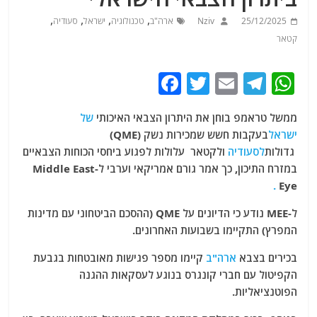
,
,
,
,
25/12/2025
Nziv
ארה"ב
טכנולוגיה
ישראל
סעודיה
קטאר
F
T
E
T
W
a
w
m
el
h
ממשל טראמפ בוחן את היתרון הצבאי האיכותי
של
c
itt
ai
e
at
ישראל
(QME) בעקבות חשש שמכירות נשק
e
er
l
g
s
גדולות
לסעודיה
ולקטאר עלולות לפגוע ביחסי הכוחות הצבאיים
b
ra
A
במזרח התיכון, כך אמר גורם אמריקאי וערבי ל-Middle East
.
Eye
o
m
p
o
p
ל-MEE נודע כי הדיונים על QME (ההסכם הביטחוני עם מדינות
המפרץ) התקיימו בשבועות האחרונים.
k
בכירים בצבא
ארה"ב
קיימו מספר פגישות מאובטחות בגבעת
הקפיטול עם חברי קונגרס בנוגע לעסקאות
ההגנה
הפוטנציאליות.