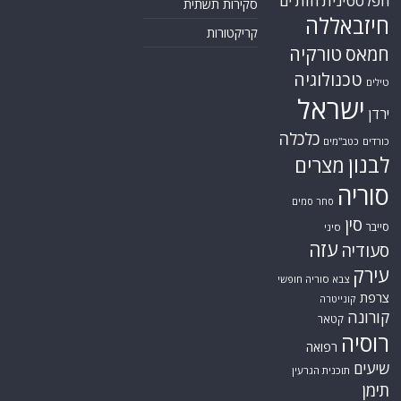
הפלסטינית
חות'ים
סקירות תשתית
חיזבאללה
קריקטורות
טורקיה
חמאס
טכנולוגיה
טילים
ישראל
ירדן
כלכלה
כורדים
כטב"מים
לבנון
מצרים
סוריה
סחר סמים
סין
סייבר
סיני
עזה
סעודיה
עירק
צבא סוריה חופשי
צרפת
קונייטרה
קורונה
קטאר
רוסיה
רפואה
שיעים
תוכנית הגרעין
תימן