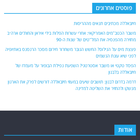
פוסטים אחרונים
חיזבאללה מכתיבים תנאים מההריסות
משבר הכטב"מים האמריקאי: אחרי עשרות הפלות בידי איראן והחות'ים ארה״ב
מחזירה מהפנסיה את המל"טים של שנות ה-90
פצצת מים על הנילוס? החשש הגובר משחרור חירום מסכר הרנסנס באתיופיה
לפני שיא עונת הגשמים
הפסד טקטי או משבר אסטרטגי? השפעת נפילת הבופור על מעמדו של
חיזבאללה בלבנון
דרמה בדרום לבנון: תושבים שיעים במעוזי חיזבאללה דורשים לפרק את הארגון
מנשקו ולהחזיר את השליטה למדינה
אודות