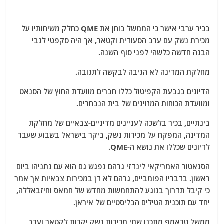
בכיר ערבי אישר כי הממשל בוחן את QME כחלק משיחותיו על
מכירת נשק עם ערב הסעודית וקטאר, אך היה סקפטי לגבי
הבנה חדשה כלשהי לפני סוף השנה.
מחלקת המדינה לא הגיבה לבקשה לתגובה.
הדיונים בגבעת הקפיטול כללו חברים מוועדת החוץ של הסנאט
ומוועדת הכוחות המזוינים של בית הנבחרים.
בינתיים, בכיר בלשכה לעניינים מדיניים-צבאיים של מחלקת
המדינה, המפקח על מכירות נשק, ביקר בישראל בשבוע שעבר
לדיונים שכללו את נושא ה-QME.
הסנאטור האמריקאי לינדזי גרהם נפגש גם הוא עם נתניהו ביום
ראשון. בדבריו הפומביים, גרהם לא דן במכירות צבאיות אך אמר
כי קיבל תדרוך בנוגע להתחמשות מחדש של חמאס וחיזבאללה,
יחד עם תוכנית הטילים הבליסטיים של איראן.
ממשל טראמפ מתכנן שתי מכירות נשק יקרות לקטאר וערב