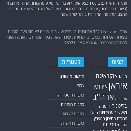
אתר החדשות נציב.נט מבצע איסוף ועיבוד של מידע ממקורות המודיעין הגלוי
(רשתות חברתיות, עיתונות, עדויות מקומיות ועוד) על מנת להביא את תמונת
המצב המקיפה והמדויקת ביותר של השטח.
אתר Nziv.net מכבד את זכויות היוצרים ועושה מאמצים לאיתור בעלי הזכויות
ביצירות הכלולות בכתבות. אם זיהית יצירה שאתה בעל הזכויות בה ואתה מעוניין
להסירה מהכתבה, אנא פנה אלינו
למייל
תגיות
קטגוריות
אוקראינה
או"ם
חדשות מהעולם
איראן
אירופה
כללי
ארה"ב
כתבות היסטוריה
אפריקה
כתבות מומחים
בריטניה
גרמניה
האמירויות
דאעש
הגולן
כתבות קצרות
המזרח התיכון
המפרץ
כתבות ראשיות
הרשות
הפרסי