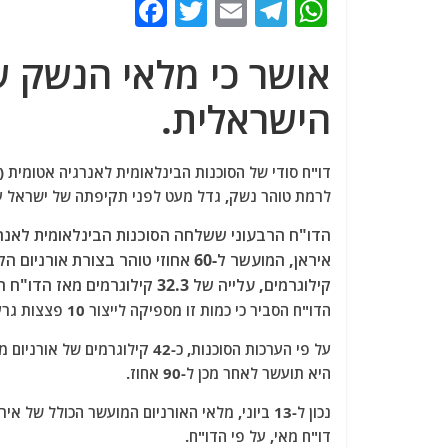
F
T
E
T
W
a
w
m
el
h
אושר כי מלאי הנשק ש
c
itt
ai
e
at
e
er
l
g
s
הישראלית.
b
ra
A
o
m
p
o
p
לרמת טוהר נשק, גדל מעט לפני תקיפתה של ישראל על מתקני
k
קילוגרמים, עלייה של 32.3 קילוגרמים מאז הדו"ח האחרון במאי.
הדו"ח הסביר כי כמות זו מספיקה לייצור 10 פצצות גרעיניות אם רמת ההעשרה שלה תעלה.
היא תועשר לאחר מכן ל-90 אחוז.
דו"ח מאי, על פי הדו"ח.