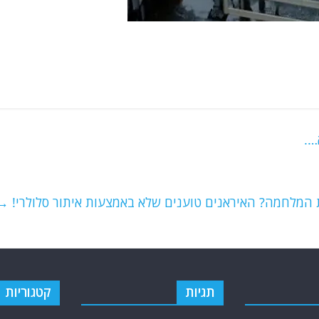
….
ת המלחמה? האיראנים טוענים שלא באמצעות איתור סלולרי!
→
תגיות
קטגוריות