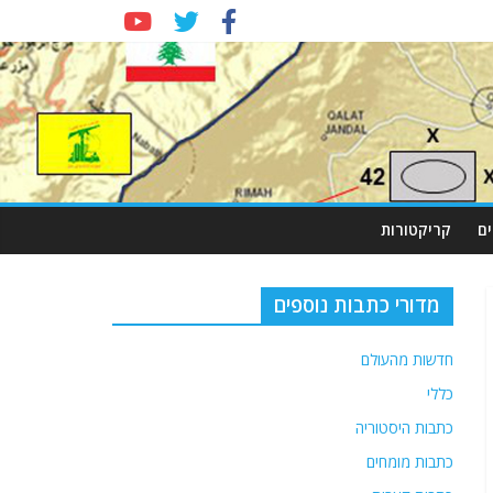
ם
קריקטורות
מדורי כתבות נוספים
חדשות מהעולם
כללי
כתבות היסטוריה
כתבות מומחים