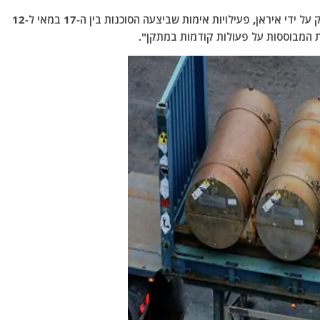
הדו"ח הוסיף כי נתונים אלה מבוססים על "מידע שסופק על ידי איראן, פעילויות אימות שביצעה הסוכנות בין ה-17 במאי ל-12