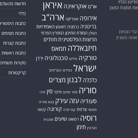
יעין הגלוי
איראן
חדשות מהעולם
אוקראינה
או"ם
א את תמונת המצב
כללי
ארה"ב
אירופה
אפריקה
כתבות היסטוריה
בריטניה
האמירויות
גרמניה
דאעש
בעלי הזכויות
המזרח התיכון
המפרץ הפרסי
כתבות מומחים
הגולן
אתה מעוניין
הרשות הפלסטינית
חות'ים
כתבות קצרות
חיזבאללה
חמאס
כתבות ראשיות
טורקיה
טכנולוגיה
ירדן
טילים
סקירות תשתית
ישראל
כורדים
כטב"מים
קריקטורות
לבנון
מצרים
כלכלה
סוריה
סין
סייבר
סיני
סחר סמים
עזה
עירק
סעודיה
צבא סוריה
קורונה
צרפת
קטאר
חופשי
קונייטרה
רוסיה
שיעים
רפואה
תוכנית
תימן
הגרעין