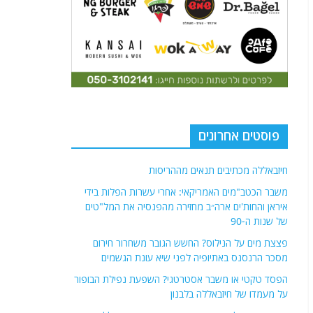
פוסטים אחרונים
חיזבאללה מכתיבים תנאים מההריסות
משבר הכטב"מים האמריקאי: אחרי עשרות הפלות בידי
איראן והחות'ים ארה״ב מחזירה מהפנסיה את המל"טים
של שנות ה-90
פצצת מים על הנילוס? החשש הגובר משחרור חירום
מסכר הרנסנס באתיופיה לפני שיא עונת הגשמים
הפסד טקטי או משבר אסטרטגי? השפעת נפילת הבופור
על מעמדו של חיזבאללה בלבנון