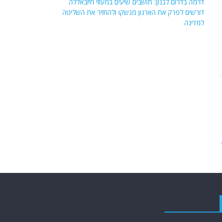
דרמה בדרום לבנון: תושבים שיעים במעוזי חיזבאללה
דורשים לפרק את הארגון מנשקו ולהחזיר את השליטה
למדינה