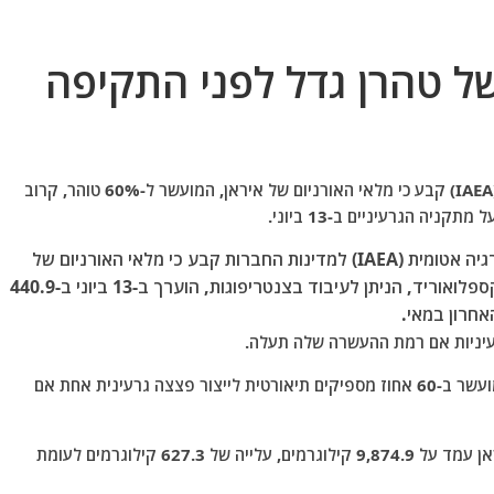
ל טהרן גדל לפני התקיפה
דו"ח סודי של הסוכנות הבינלאומית לאנרגיה אטומית (IAEA) קבע כי מלאי האורניום של איראן, המועשר ל-60% טוהר, קרוב
ה הגרעיניים ב-13 ביוני.
הדו"ח הרבעוני ששלחה הסוכנות הבינלאומית לאנרגיה אטומית (IAEA) למדינות החברות קבע כי מלאי האורניום של
איראן, המועשר ל-60 אחוזי טוהר בצורת אורניום הקספלואוריד, הניתן לעיבוד בצנטריפוגות, הוערך ב-13 ביוני ב-440.9
על פי הערכות הסוכנות, כ-42 קילוגרמים של אורניום מועשר ב-60 אחוז מספיקים תיאורטית לייצור פצצה גרעינית אחת אם
נכון ל-13 ביוני, מלאי האורניום המועשר הכולל של איראן עמד על 9,874.9 קילוגרמים, עלייה של 627.3 קילוגרמים לעומת