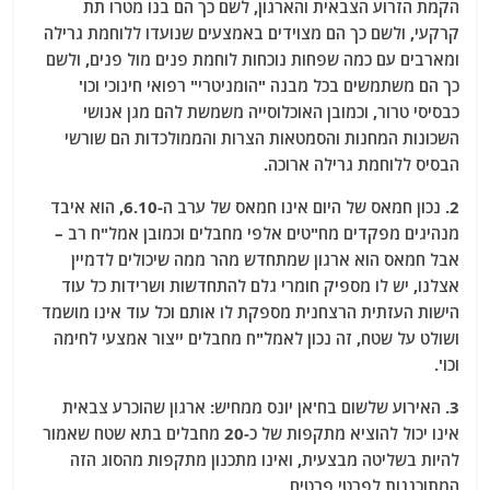
הקמת הזרוע הצבאית והארגון, לשם כך הם בנו מטרו תת
קרקעי, ולשם כך הם מצוידים באמצעים שנועדו ללוחמת גרילה
ומארבים עם כמה שפחות נוכחות לוחמת פנים מול פנים, ולשם
כך הם משתמשים בכל מבנה "הומניטרי" רפואי חינוכי וכו'
כבסיסי טרור, וכמובן האוכלוסייה משמשת להם מגן אנושי
השכונות המחנות והסמטאות הצרות והממולכדות הם שורשי
הבסיס ללוחמת גרילה ארוכה.
2. נכון חמאס של היום אינו חמאס של ערב ה-6.10, הוא איבד
מנהיגים מפקדים מח"טים אלפי מחבלים וכמובן אמל"ח רב –
אבל חמאס הוא ארגון שמתחדש מהר ממה שיכולים לדמיין
אצלנו, יש לו מספיק חומרי גלם להתחדשות ושרידות כל עוד
הישות העזתית הרצחנית מספקת לו אותם וכל עוד אינו מושמד
ושולט על שטח, זה נכון לאמל"ח מחבלים ייצור אמצעי לחימה
וכו'.
3. האירוע שלשום בח'אן יונס ממחיש: ארגון שהוכרע צבאית
אינו יכול להוציא מתקפות של כ-20 מחבלים בתא שטח שאמור
להיות בשליטה מבצעית, ואינו מתכנון מתקפות מהסוג הזה
המתוכננות לפרטי פרטים.