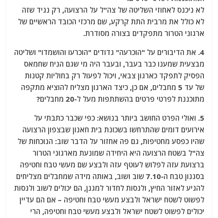
לא ניכנס לאחוזי השליטה של צה"ל על הרצועה, רק נגיד שזה
לא כולל את מרבית התת קרקע, שם מרכזי הכובד הראשיים של
ארגוני הטרור מתפקדים בצורה מסודרת.
4. את הדיבורים על "הוכרעה" גדודים "הוכרעו והושמדו" ושליטה
מבצעית שמענו כבר בעבר, ובעבר היה מי שגם הניח שחמאס
הפסיק לתפקד כארגון צבאי, ויכול לפעול רק בחוליות קטנות
של עד 5 מחבלים, אם כן, כיצד הארגון מצליח להוציא מתקפה
מתוכננת לפרטי פרטים בהשתתפות מעל ל-20 מחבלים?
5. ואולי הפרט החושב ביותר בנושא: כפי שכבר כתבתי על
אירועים דומים שהתרחשו בשכונת בית חאנון שבצפון הרצועה
שהיו כפסע מחטיפות, גם פה אחזור על הדבר שוב: הנוכחות של
צה"ל בשטח הרצועה היא היחידה שמונעת מארגוני הטרור
ברצועת עזה לפלוש לעוטף עזה ולבצע שם מעשי טבח וחטיפה
בסגנון טבח ה-7.10 שוב ושוב, באותה מידה שמחבלים מצליחים
להגיע לאזור החיץ, ולנסות לחדור למגנן, הם יכולים לשוב ולנסות
לפשוט לשטח ישראל ולבצע מעשי טבח וחטיפה – אם הם עדיין
יכולים לפשוט לשטח ישראל ולבצע מעשי טבח וחטיפה, הרי