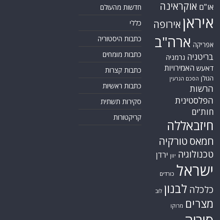
אוקראינה
או"ם
חדשות מהעולם
איראן
אירופה
כללי
ארה"ב
כתבות היסטוריה
אפריקה
כתבות מומחים
בריטניה
גרמניה
האמירויות
דאעש
כתבות קצרות
הגולן
הסכם הגרעין
כתבות ראשיות
הרשות
הפלסטינית
סקירות תשתית
חות'ים
קריקטורות
חיזבאללה
חמאס
טורקיה
טכנולוגיה
ירדן
יוון
ישראל
כורדים
לבנון
כלכלה
לוב
מצרים
מרוקו