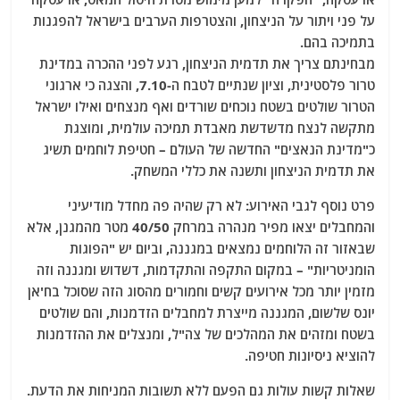
על פני ויתור על הניצחון, והצטרפות הערבים בישראל להפגנות
בתמיכה בהם.
מבחינתם צריך את תדמית הניצחון, רגע לפני ההכרה במדינת
טרור פלסטינית, וציון שנתיים לטבח ה-7.10, והצגה כי ארגוני
הטרור שולטים בשטח נוכחים שורדים ואף מנצחים ואילו ישראל
מתקשה לנצח מדשדשת מאבדת תמיכה עולמית, ומוצגת
כ"מדינת הנאצים" החדשה של העולם – חטיפת לוחמים תשיג
את תדמית הניצחון ותשנה את כללי המשחק.
פרט נוסף לגבי האירוע: לא רק שהיה פה מחדל מודיעיני
והמחבלים יצאו מפיר מנהרה במרחק 40/50 מטר מהמגנן, אלא
שבאזור זה הלוחמים נמצאים במגננה, וביום יש "הפוגות
הומניטריות" – במקום התקפה והתקדמות, דשדוש ומגננה וזה
מזמין יותר מכל אירועים קשים וחמורים מהסוג הזה שסוכל בח'אן
יונס שלשום, המגננה מייצרת למחבלים הזדמנות, והם שולטים
בשטח ומזהים את המהלכים של צה"ל, ומנצלים את ההזדמנות
להוציא ניסיונות חטיפה.
שאלות קשות עולות גם הפעם ללא תשובות המניחות את הדעת.