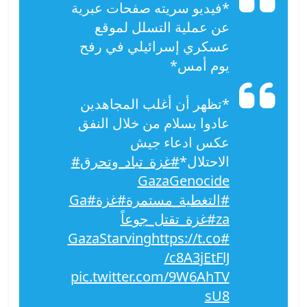
*فيديو سريته صفحات عبرية
عن عملية التسلل لموقع
عسكري إسرائيلي في رفح
يوم أمس*
*تظهر أن أغلب المجاهدين
عادوا بسلام من خلال النفق
عكس ادعاء جيش
الاحتلال*
#غزة_تباد_وتحرق
#
GazaGenocide‌
#التغطية_مستمرة
#غزة
#Ga
za
#غزة_تقتل_جوعاً
https://t.co
#GazaStarving
/c8A3jEtFlJ
pic.twitter.com/9W6AhTV
sU8