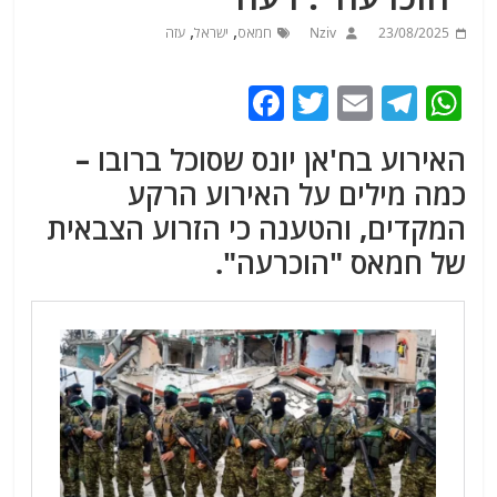
,
,
23/08/2025
Nziv
חמאס
ישראל
עזה
F
T
E
T
W
a
w
m
el
h
האירוע בח'אן יונס שסוכל ברובו –
c
itt
ai
e
at
כמה מילים על האירוע הרקע
e
er
l
g
s
המקדים, והטענה כי הזרוע הצבאית
b
ra
A
של חמאס "הוכרעה".
o
m
p
o
p
k