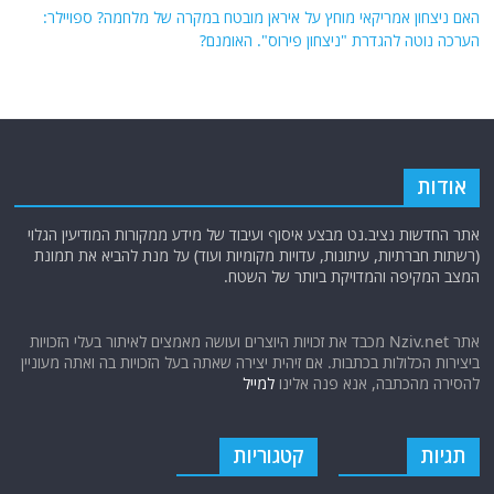
האם ניצחון אמריקאי מוחץ על איראן מובטח במקרה של מלחמה? ספויילר:
הערכה נוטה להגדרת "ניצחון פירוס". האומנם?
אודות
אתר החדשות נציב.נט מבצע איסוף ועיבוד של מידע ממקורות המודיעין הגלוי
(רשתות חברתיות, עיתונות, עדויות מקומיות ועוד) על מנת להביא את תמונת
המצב המקיפה והמדויקת ביותר של השטח.
אתר Nziv.net מכבד את זכויות היוצרים ועושה מאמצים לאיתור בעלי הזכויות
ביצירות הכלולות בכתבות. אם זיהית יצירה שאתה בעל הזכויות בה ואתה מעוניין
להסירה מהכתבה, אנא פנה אלינו
למייל
תגיות
קטגוריות