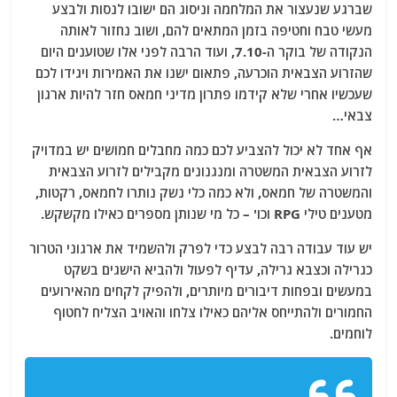
שברגע שנעצור את המלחמה וניסוג הם ישובו לנסות ולבצע
מעשי טבח וחטיפה בזמן המתאים להם, ושוב נחזור לאותה
הנקודה של בוקר ה-7.10, ועוד הרבה לפני אלו שטוענים היום
שהזרוע הצבאית הוכרעה, פתאום ישנו את האמירות ויגידו לכם
שעכשיו אחרי שלא קידמו פתרון מדיני חמאס חזר להיות ארגון
צבאי…
אף אחד לא יכול להצביע לכם כמה מחבלים חמושים יש במדויק
לזרוע הצבאית המשטרה ומנגנונים מקבילים לזרוע הצבאית
והמשטרה של חמאס, ולא כמה כלי נשק נותרו לחמאס, רקטות,
מטענים טילי RPG וכו' – כל מי שנותן מספרים כאילו מקשקש.
יש עוד עבודה רבה לבצע כדי לפרק ולהשמיד את ארגוני הטרור
כגרילה וכצבא גרילה, עדיף לפעול ולהביא הישגים בשקט
במעשים ובפחות דיבורים מיותרים, ולהפיק לקחים מהאירועים
החמורים ולהתייחס אליהם כאילו צלחו והאויב הצליח לחטוף
לוחמים.