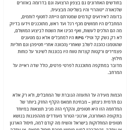
בחודשים האחרונים גם בצפון הרצועה וגם בדרומה באזורים
שלכאורה "טוהרו" והיו בשליטה מבצעית.
בדומה לאירועים קודמים שמטרתם הייתה לחטוף לוחמים,
המחבלים היו חמושים מכף רגל ועד ראש, מתוכננים וידעו בדיוק
מה הם הולכים לעשות, ואף הכינו את השטח לביצוע המושלם,
לא רק נשק קל וטילי RPG היו למחבלים אלא גם מטענים
שהוטמנו כהכנה לשלב שאחרי (הכוונה אחרי חטיפה) וגם חוליות
פצמ"רים ורקטות קצרות טווח היו בכוננות לשיגור על כוחות
חילוץ.
מדובר במתקפה מתוכננת לפרטי פרטים, כולל שדה ראייה על
המרחב.
הכמות מעידה על התעוזה הגוברת של המחבלים, ולא רק אלא
גם תדמית ניצחון – מבחינת חמאס הקלף החזק ביותר של
המלחמה הזו היא חטופים, והקלף הזה מניב תוצאות במיוחד
בתקופה האחרונה, ארגוני הטרור מעודדים מההפגנות בנושא
חטופים המחלוקות בישראל והשיח מה קודם למה, חיסול הארגון
או עסקה, "הפקרה" למען מימוש מטרת חיסול חמאס, או עסקה