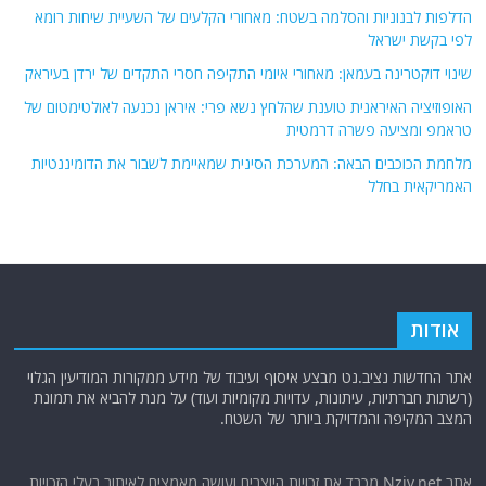
הדלפות לבנוניות והסלמה בשטח: מאחורי הקלעים של השעיית שיחות רומא
לפי בקשת ישראל
שינוי דוקטרינה בעמאן: מאחורי איומי התקיפה חסרי התקדים של ירדן בעיראק
האופוזיציה האיראנית טוענת שהלחץ נשא פרי: איראן נכנעה לאולטימטום של
טראמפ ומציעה פשרה דרמטית
מלחמת הכוכבים הבאה: המערכת הסינית שמאיימת לשבור את הדומיננטיות
האמריקאית בחלל
אודות
אתר החדשות נציב.נט מבצע איסוף ועיבוד של מידע ממקורות המודיעין הגלוי
(רשתות חברתיות, עיתונות, עדויות מקומיות ועוד) על מנת להביא את תמונת
המצב המקיפה והמדויקת ביותר של השטח.
אתר Nziv.net מכבד את זכויות היוצרים ועושה מאמצים לאיתור בעלי הזכויות