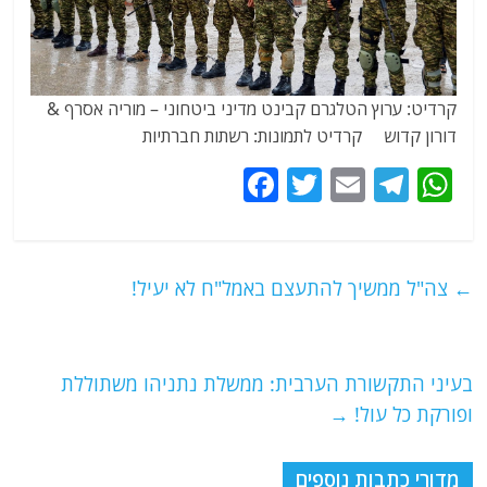
קרדיט: ערוץ הטלגרם קבינט מדיני ביטחוני – מוריה אסרף &
דורון קדוש קרדיט לתמונות: רשתות חברתיות
F
T
E
T
W
a
w
m
el
h
c
itt
ai
e
at
e
er
l
g
s
←
צה"ל ממשיך להתעצם באמל"ח לא יעיל!
b
ra
A
o
m
p
o
p
בעיני התקשורת הערבית: ממשלת נתניהו משתוללת
ופורקת כל עול!
→
k
מדורי כתבות נוספים