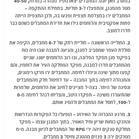
במערב חאן יונס. המחבלים יצאו מפיר מנהרה במרחק 40-50
מטר מהמגנן, והתפצלו ל-3 חוליות. בתחילת ההתקפה –
המחבלים ירו במצלמת תצפית ופגעו בה, ולכן התצפית הייתה
פחות אפקטיבית והלוחמים גילו את חדירת המחבלים כשהם כבר
חדרו למוצב.
2. החולייה הראשונה – חוליית רתק של 6-7 מחבלים, הקיפה את
סוללת העפר שמסביב למגנן, והגיעה למבנה שבו היה כוח
בפיקוד סגן מפקד הפלוגה, ובו רוב הלוחמים ישנו. שניים
מהמחבלים חדרו למבנה, מפקד המחלקה העיר את לוחמיו, והם
קפצו מתוך שינה וניהלו לחימה. המחבלים ירו וזרקו רימונים,
והתנהלה לחימה בתוך המבנה – עד לחיסול חלק מהמחבלים
ונסיגה של היתר. בצה״ל מציינים לחיוב את הלוחמים, שלמרות
שהתעוררו משינה – תפקדו היטב, והצליחו לנהל לחימה מ-0
ל-100, לחסל את המחבלים ולהסיג אותם.
3. מרגע ההכרזה על האירוע – הופעלו כל הפקודות הנדרשות
והוזנקו כוחות שריון וחיל האוויר. בתוך המגנן עצמו – מפקד
מחלקת טנקים זיהה ירי RPG של המחבלים לכיוון מבנה. מ״מ
הטנקים ירה 3 פגזים מהטנק וחיסל 3 מחבלים.