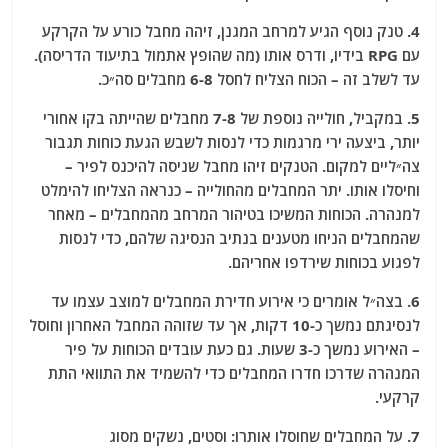
4. טנק נוסף הגיע למרחב המגנן, זיהה מחבל כורע על הקרקע
עם RPG בידיו, ודרס אותו (מה שהופץ אתמול בתיעוד הדריסה).
עד לשלב זה – הכוח הצליח לחסל 6-8 מחבלים סה״כ.
5. במקביל, חולייה נוספת של 7-8 מחבלים שהייתה בקו אחורי
יותר, ביצעה ירי מרגמות כדי לנסות לשבש הגעת כוחות תגבור
צה״ליים למקום. הטנקים זיהו מחבל שניסה להיכנס לפיר –
וחיסלו אותו. יתר המחבלים מהחולייה – כנראה הצליחו להימלט
למנהרה. הכוחות המשיכו בטיהור המרחב מהמחבלים – מאחר
שהמחבלים הניחו מטענים בנתיב הנסיגה שלהם, כדי לנסות
לפגוע בכוחות שירדפו אחריהם.
6. בצה״ל אומרים כי אירוע חדירת המחבלים למוצב עצמו עד
לנסיגתם נמשך כ-10 דקות, אך עד שזוהה המחבל האחרון וחוסל
– האירוע נמשך כ-3 שעות. גם כעת עובדים הכוחות על פיר
המנהרה שדרכו חדרו המחבלים כדי להשמיד את התוואי התת
קרקעי.
7. על המחבלים שחוסלו אותרו: וסטים, נשקים מסוג