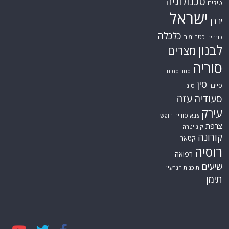
טכנולוגיה
טילים
ישראל
ירדן
כלכלה
כטב"מים
כורדים
לבנון
מצרים
סוריה
סחר סמים
סין
סייבר
סיני
עזה
סעודיה
עירק
צבא סוריה חופשי
צרפת
קונייטרה
קורונה
קטאר
רוסיה
רפואה
שיעים
תוכנית הגרעין
תימן