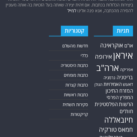
ביצירות הכלולות בכתבות. אם זיהית יצירה שאתה בעל הזכויות בה ואתה מעוניין
להסירה מהכתבה, אנא פנה אלינו
למייל
תגיות
קטגוריות
אוקראינה
או"ם
חדשות מהעולם
איראן
אירופה
כללי
ארה"ב
כתבות היסטוריה
אפריקה
כתבות מומחים
בריטניה
גרמניה
האמירויות
דאעש
הגולן
כתבות קצרות
המזרח התיכון
כתבות ראשיות
המפרץ הפרסי
הרשות הפלסטינית
סקירות תשתית
חות'ים
קריקטורות
חיזבאללה
טורקיה
חמאס