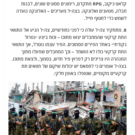
קלאצ׳ניקוב, RPG מתקדם, רימונים מסוגים שונים, לבנות
חבלה, מטענים ואלונקה. בצה״ל מעריכים – האלונקה נועדה
לשמש כדי לחטוף חייל.
8. מתחקיר צה״ל עולה כי לפני כחודשיים, צה״ל הגיע אל התוואי
התת קרקעי שהמחבלים יצאו מתוכו – וכוח ביצע ״נטרול
נקודתי״ באחד הפירים הסמוכים. הפיר עצמו נוטרל, אך התוואי
התת קרקעי כולו לא הושמד – וכך המחבלים שפעלו מתוך
המנהרה היו צריכים רק לפרוץ פיר חדש, בסמוך, ולצאת מתוכו.
בצה״ל אומרים כי לחמאס יש יכולות שיקום של תוואים תת
קרקעיים מקומיים, שטופלו באופן חלקי.