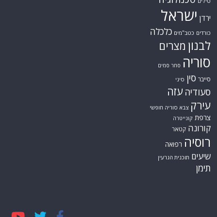
טילים
ישראל
ירדן
כלכלה
כורדים
כטב"מים
לבנון
מצרים
סוריה
סחר סמים
סין
סייבר
סיני
עזה
סעודיה
עירק
צבא סוריה חופשי
צרפת
קונייטרה
קורונה
קטאר
רוסיה
רפואה
שיעים
תוכנית הגרעין
תימן