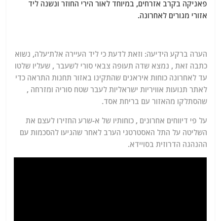
פאניקה בקרב אזרחים, במיוחד לאור הירי החוזר ונשנה ליד
אזורי מגורים לאחרונה.
הערה ברקע הידיעה: וזאת לדעת כי ליד העיירה אלת'עלה, נשוא
כתבה זאת , נמצא שדה תעופה צבאי סורי לשעבר , שעליו שלטו
עד לאחרונה כוחות איראנים שהתקינו באזור תחנות התראה כדי
לאתר תנועות אוויריות ישראליות לעבר שטח סוריה ומזרחה ,
שהסתלקו מהאזור עם בריחת אסד.
על פי דיווחים אחרונים , כוחותיו של א-שרע החזירו לעצם את
השליטה על התל האסטרטגי הערב לאחר שהגיעו להסכמות עם
ההנהגה הדרוזית בסויידא.