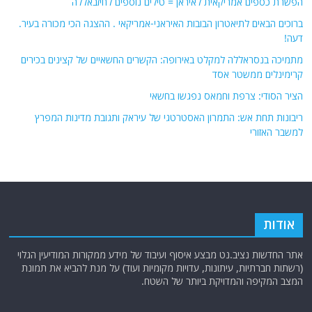
הפשרת כספים אמריקאית לאיראן = טילים נוספים לחיזבאללה
ברוכים הבאים לתיאטרון הבובות האיראני-אמריקאי . ההצגה הכי מכורה בעיר.
דעה!
מתמיכה בנסראללה למקלט באירופה: הקשרים החשאיים של קצינים בכירים
קרימינלים ממשטר אסד
הציר הסודי: צרפת וחמאס נפגשו בחשאי
ריבונות תחת אש: התמרון האסטרטגי של עיראק ותגובת מדינות המפרץ
למשבר האזורי
אודות
אתר החדשות נציב.נט מבצע איסוף ועיבוד של מידע ממקורות המודיעין הגלוי
(רשתות חברתיות, עיתונות, עדויות מקומיות ועוד) על מנת להביא את תמונת
המצב המקיפה והמדויקת ביותר של השטח.