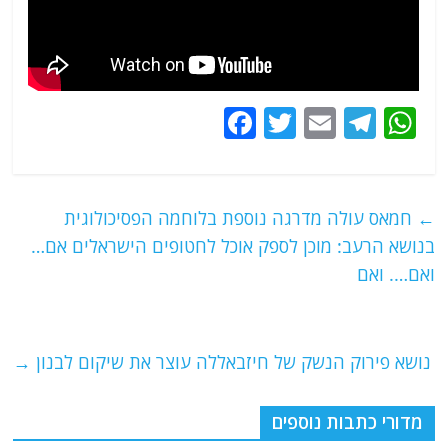
F
T
E
T
W
a
w
m
el
h
c
itt
ai
e
at
e
er
l
g
s
←
חמאס עולה מדרגה נוספת בלוחמה הפסיכולוגית
b
ra
A
בנושא הרעב: מוכן לספק אוכל לחטופים הישראלים אם…
o
m
p
ואם…. ואם
o
p
k
נושא פירוק הנשק של חיזבאללה עוצר את שיקום לבנון
→
מדורי כתבות נוספים