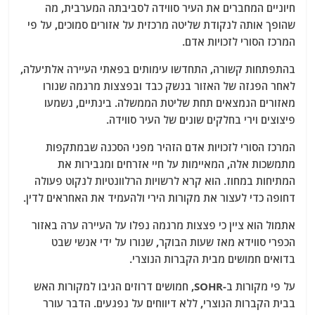
חיוניים המחברים את העיר סווידה לסביבתה המערבית, מה
שהופך אותה לנקודת שליטה מרכזית על אזורים סמוכים, על פי
המרכז הסורי לזכויות אדם.
בהתפתחות קשורה, התחדשו עימותים בפאתי העיירה אלת'עלה,
לאחר הפגזה של האזור בנשק כבד ובפצצות מרגמה שנורו
מאזורים הנמצאים תחת שליטת הממשלה. בינתיים, נשמעו
פיצוצים וירי בחלקים שונים של העיר סווידה.
המרכז הסורי לזכויות אדם הזהיר מפני הסכנה שבמתקפות
מתמשכות אלה, המאיימות על חיי אזרחים ומגבירות את
המתיחות במחוז. הוא קרא לרשויות הרלוונטיות לנקוט פעולה
דחופה כדי לעצור את מקורות הירי ולהעמיד את האחראים לדין.
אתמול הוא ציין כי פצצות מרגמה נפלו על העיירה ערה באזור
הכפרי סווידא מאז שעות הבוקר, שנורו על ידי אנשי שבט
בדואים חמושים מבית הקברות הנוצרי.
על פי מקורות ב-SOHR, חמושים דרוזים הגיבו למקורות האש
בבית הקברות הנוצרי, ללא דיווחים על נפגעים. הדבר עורר