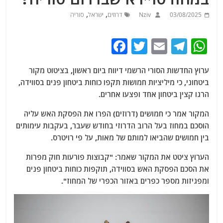
,
,
03/08/2025
Nziv
דרוזים
ישראל
סוריה
F
T
E
T
W
a
w
m
el
h
ערוץ החדשות הסורי הרשמי דיווח ביום ראשון, בציטוט מקור
c
itt
ai
e
at
ביטחוני, כי מיליציות חמושות תקפו כוחות ביטחון פנים בסווידה,
e
er
l
g
s
הרגו קצין ביטחון אחד ופצעו אחרים.
b
ra
A
המקור אמר כי חמושים (דרוזים) הפרו את הפסקת האש עליה
o
m
p
הוסכם במחוז בעל הרוב הדרוזי בחודש שעבר, בעקבות עימותים
o
p
בין חמושים שהביאו למותם של מאות, על פי רויטרס.
k
הערוץ ציטט את המקור שאמר: "קבוצות פורעות חוק מפרות
את הסכם הפסקת האש בסווידה, תוקפות כוחות ביטחון פנים
ומפגיזות מספר כפרים באזור הכפרי של המחוז".