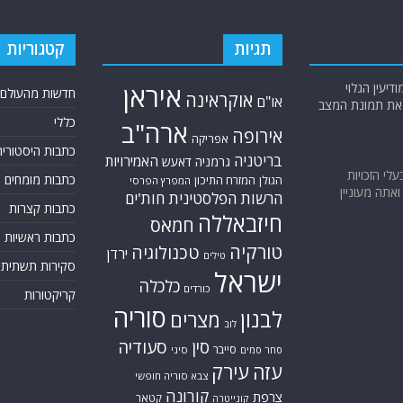
תגיות
קטגוריות
יעין הגלוי
איראן
חדשות מהעולם
אוקראינה
או"ם
א את תמונת המצב
כללי
ארה"ב
אירופה
אפריקה
כתבות היסטוריה
בריטניה
האמירויות
גרמניה
דאעש
בעלי הזכויות
כתבות מומחים
המזרח התיכון
הגולן
המפרץ הפרסי
אתה מעוניין
הרשות הפלסטינית
חות'ים
כתבות קצרות
חיזבאללה
חמאס
כתבות ראשיות
טורקיה
טכנולוגיה
ירדן
טילים
סקירות תשתית
ישראל
כלכלה
כורדים
קריקטורות
סוריה
לבנון
מצרים
לוב
סין
סעודיה
סייבר
סחר סמים
סיני
עזה
עירק
צבא סוריה חופשי
קורונה
צרפת
קטאר
קונייטרה