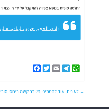
החלטה סופית בנושא צפויה להתקבל על ידי מועצת הבי
وادي الحجير جنوب لبنان.. «ال
F
T
E
T
W
a
w
m
el
h
c
itt
ai
e
at
e
er
l
g
s
←
לא ניתן עוד להסתיר: משבר קשה ביחסי סורי
b
ra
A
o
m
p