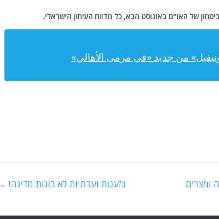
טחון של האו"ם באוגוסט הבא, כל מדווח העיתון הישראלי.
يونيفيل» من جديد «في مرمى الأهالي»
ה ומצרים
גזענות ועדתיות לא בונות מדינה!
→