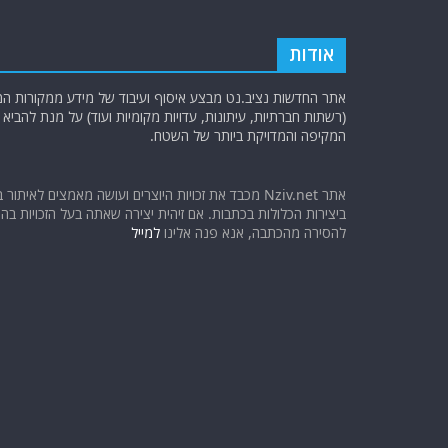
o
p
k
אודות
אתר החדשות נציב.נט מבצע איסוף ועיבוד של מידע ממקורות המוד
(רשתות חברתיות, עיתונות, עדויות מקומיות ועוד) על מנת להבי
המקיפה והמדויקת ביותר של השטח.
אתר Nziv.net מכבד את זכויות היוצרים ועושה מאמצים לאיתור 
ביצירות הכלולות בכתבות. אם זיהית יצירה שאתה בעל הזכויות בה ו
להסירה מהכתבה, אנא פנה אלינו
למייל