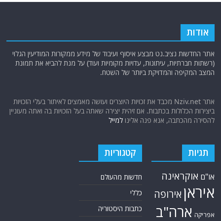
ודות
 החדשות נציב.נט מבצע איסוף ועיבוד של מידע ממקורות המודיעין הגלוי
תות חברתיות, עיתונות, עדויות מקומיות ועוד) על מנת להביא את תמונת
ב המקיפה והמדויקת ביותר של השטח.
אתר Nziv.net מכבד את זכויות היוצרים ועושה מאמצים לאיתור בעלי הזכויות
ירות הכלולות בכתבות. אם זיהית יצירה שאתה בעל הזכויות בה ואתה מעוניין
ירה מהכתבה, אנא פנה אלינו
למייל
גיות
קטגוריות
אוקראינה
ם
חדשות מהעולם
ראן
אירופה
כללי
ארה"ב
כתבות היסטוריה
יקה