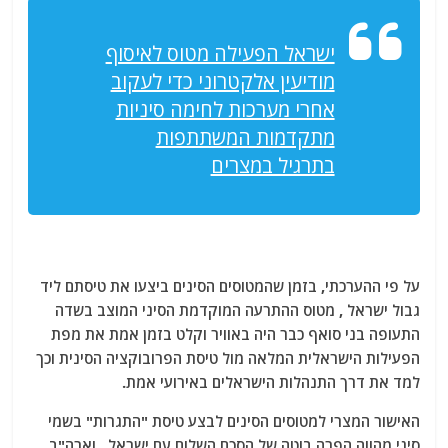
ישראל הפעילה מטוס לאיסוף
מודיעין אלקטרוני כדי לעקוב
אחרי מערכות לחימה סיניות
מתקדמות המשתתפות
בתרגיל במצרים
על פי ההערכתי, בזמן שהמטוסים הסינים ביצעו את טיסתם ליד
גבול ישראל , מטוס ההתרעה המוקדמת הסיני המוצב בשדה
התעופה בני סואף כבר היה באוויר וקלט בזמן אמת את מפת
הפעילות הישראלית המלאה מול טיסת הפרובוקציה הסינית וכך
למד את דרך התנהלות הישראלים באירועי אמת.
האישור המצרי למטוסים הסינים לבצע טיסת "התגרות" בשמי
סיני מהווה הפרה בוטה של הסכם השלום עם ישראל , וארה"ב