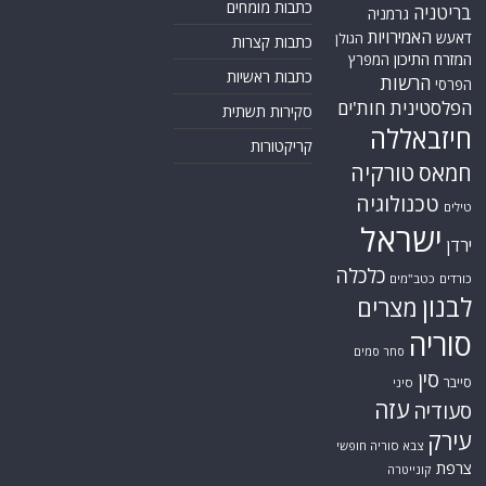
כתבות מומחים
יטניה
גרמניה
האמירויות
עש
הגולן
כתבות קצרות
רח התיכון
המפרץ
כתבות ראשיות
הרשות
סי
לסטינית
חות'ים
סקירות תשתית
זבאללה
קריקטורות
טורקיה
אס
טכנולוגיה
ים
ישראל
ן
כלכלה
דים
כטב"מים
נון
מצרים
ריה
סחר סמים
סין
בר
סיני
עזה
ודיה
רק
צבא סוריה חופשי
פת
קונייטרה