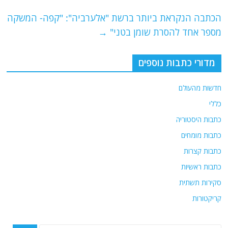
k
תבה הנקראת ביותר ברשת "אלערביה": "קפה- המשקה
פר אחד להסרת שומן בטני"
→
דורי כתבות נוספים
ות מהעולם
י
ות היסטוריה
ות מומחים
ות קצרות
ות ראשיות
רות תשתית
קטורות