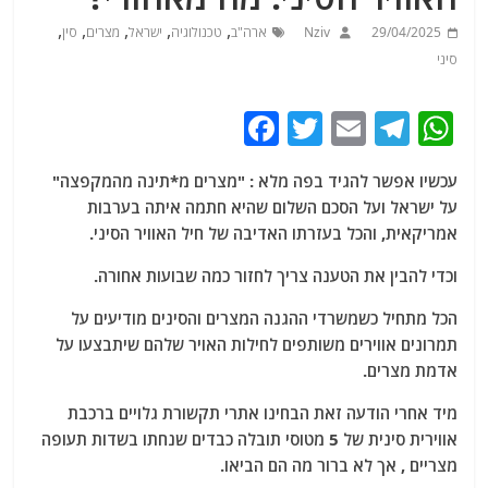
,
,
,
,
,
29/04/2025
Nziv
ארה"ב
טכנולוגיה
ישראל
מצרים
סין
סיני
F
T
E
T
W
a
w
m
el
h
עכשיו אפשר להגיד בפה מלא : "מצרים מ*תינה מהמקפצה"
c
itt
ai
e
at
על ישראל ועל הסכם השלום שהיא חתמה איתה בערבות
e
er
l
g
s
אמריקאית, והכל בעזרתו האדיבה של חיל האוויר הסיני.
b
ra
A
וכדי להבין את הטענה צריך לחזור כמה שבועות אחורה.
o
m
p
הכל מתחיל כשמשרדי ההגנה המצרים והסינים מודיעים על
o
p
תמרונים אווירים משותפים לחילות האויר שלהם שיתבצעו על
k
אדמת מצרים.
מיד אחרי הודעה זאת הבחינו אתרי תקשורת גלויים ברכבת
אווירית סינית של 5 מטוסי תובלה כבדים שנחתו בשדות תעופה
מצריים , אך לא ברור מה הם הביאו.