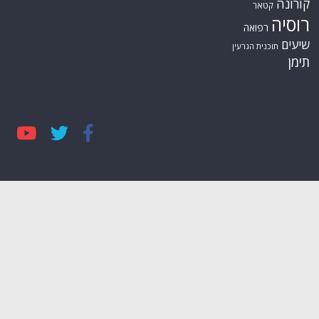
רונה
קטאר
סיה
רפואה
עים
תוכנית הגרעין
מן