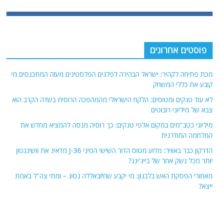
וסטים אחרונים
 פתיחה לקהיר: ישראל הבהירה לפלגים הפלסטינים מעזה המתכנסים מי
ע את כללי המשחק
עוד טנקים ומטוסים: הלקח הישראלי מהמהפכה הרוסית בשדה הקרב הוא
 של מיליוני רובוטים
יוני כטב"מים במקום אלפי טנקים: כך רוסיה מנסה להמציא מחדש את
חמה המודרנית
הדרקון כבר באוויר: מדוע מטוס הדור השישי הסיני J-36 מדאיג את וושינגטון
ר מכל נשק אחר של בייג'ינג?
ורי הפסקת האש בלבנון: מי יקבע שחיזבאללה נסוג – ומתי צה"ל באמת
א?