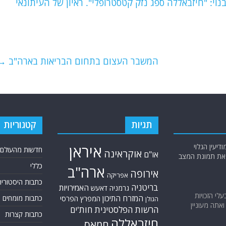
: "חיזבאללה ספג נזק קטסטרופלי". ראיון של העיתונאי
המשבר העצום בתחום הבריאות בארה"ב
→
תגיות
קטגוריות
יעין הגלוי
איראן
חדשות מהעולם
אוקראינה
או"ם
א את תמונת המצב
כללי
ארה"ב
אירופה
אפריקה
כתבות היסטוריה
בריטניה
האמירויות
גרמניה
דאעש
בעלי הזכויות
המזרח התיכון
כתבות מומחים
המפרץ הפרסי
הגולן
אתה מעוניין
הרשות הפלסטינית
חות'ים
כתבות קצרות
חיזבאללה
חמאס