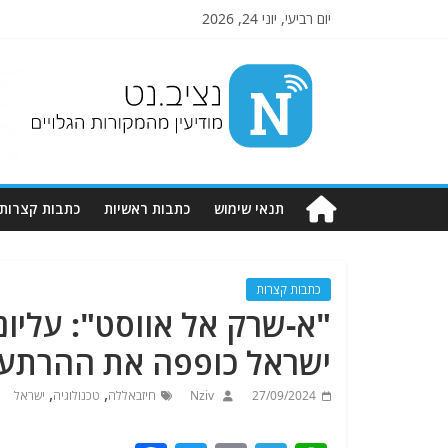
יום רביעי, יוני 24, 2026
Nziv.net
מודיעין
מהמקורות
הגלויים
תנאי שימוש
כתבות ראשיות
כתבות קצרות
כתבות קצרות
"א-שרק אל אווסט": עליונ
ישראל כופפה את ההרתעה
,
,
27/09/2024
Nziv
חיזבאללה
טכנולוגיה
ישראל