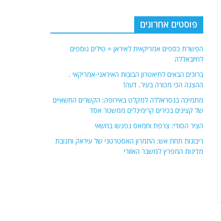
פוסטים אחרונים
הפשרת כספים אמריקאית לאיראן = טילים נוספים
לחיזבאללה
ברוכים הבאים לתיאטרון הבובות האיראני-אמריקאי .
ההצגה הכי מכורה בעיר. דעה!
מתמיכה בנסראללה למקלט באירופה: הקשרים החשאיים
של קצינים בכירים קרימינלים ממשטר אסד
הציר הסודי: צרפת וחמאס נפגשו בחשאי
ריבונות תחת אש: התמרון האסטרטגי של עיראק ותגובת
מדינות המפרץ למשבר האזורי