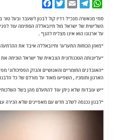
F
T
E
T
W
a
w
m
el
h
סמי מנאש'ה מנכ"ל רדיו קול לבנון לשעבר ובעל טור
c
itt
ai
e
at
השלישית של ישראל מול חיזבאללה הסתימה עוד לפני שה
e
er
l
g
s
על ארגונו הוא אינו מצליח להגן" .
b
ra
A
"מאזן הכוחות התערער וחיזבאללה איבד את ההרתעה , כ
o
m
p
"עליונותה הטכנולוגית הצבאית של ישראל הוכיחה את 
o
p
k
"האובדנים החומריים והאנושיים והנזק הפסיכולוגי מפא
הארגון ותומכיו , השפיעו מאוד על מורלם של כל הלבנונ
"יש עובדות שלא ניתן עוד להתעלם מהן בשל השלכותיהן 
"לבנון נכנסה לשלב חדש עם מאפיינים שלא הכירה ע