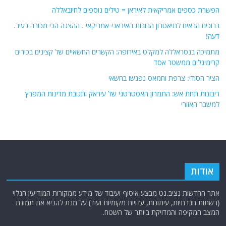
הפשרת כספים אמריקאית לאיראן = טילים נוספים לחיזבאללה
ברוכים הבאים לתיאטרון הבובות האיראני-אמריקאי . ההצגה הכי מכורה בעיר.
דעה!
מתמיכה בנסראללה למקלט באירופה: הקשרים החשאיים של קצינים בכירים
קרימינלים ממשטר אסד
הציר הסודי: צרפת וחמאס נפגשו בחשאי
ריבונות תחת אש: התמרון האסטרטגי של עיראק ותגובת מדינות המפרץ
למשבר האזורי
אודות
אתר החדשות נציב.נט מבצע איסוף ועיבוד של מידע ממקורות המודיעין הגלוי
(רשתות חברתיות, עיתונות, עדויות מקומיות ועוד) על מנת להביא את תמונת
המצב המקיפה והמדויקת ביותר של השטח.