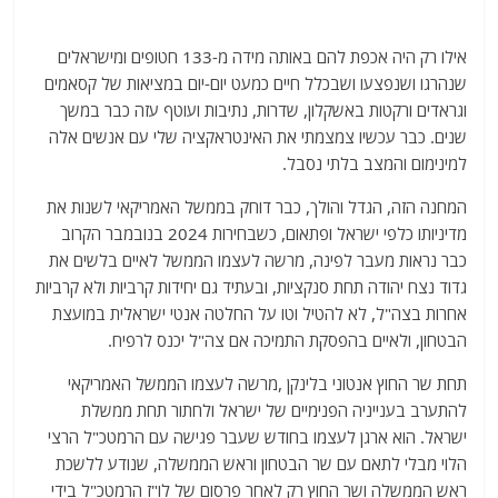
אילו רק היה אכפת להם באותה מידה מ-133 חטופים ומישראלים
שנהרגו ושנפצעו ושבכלל חיים כמעט יום-יום במציאות של קסאמים
וגראדים ורקטות באשקלון, שדרות, נתיבות ועוטף עזה כבר במשך
שנים. כבר עכשיו צמצמתי את האינטראקציה שלי עם אנשים אלה
למינימום והמצב בלתי נסבל.
המחנה הזה, הגדל והולך, כבר דוחק בממשל האמריקאי לשנות את
מדיניותו כלפי ישראל ופתאום, כשבחירות 2024 בנובמבר הקרוב
כבר נראות מעבר לפינה, מרשה לעצמו הממשל לאיים בלשים את
גדוד נצח יהודה תחת סנקציות, ובעתיד גם יחידות קרביות ולא קרביות
אחרות בצה"ל, לא להטיל וטו על החלטה אנטי ישראלית במועצת
הבטחון, ולאיים בהפסקת התמיכה אם צה"ל יכנס לרפיח.
תחת שר החוץ אנטוני בלינקן ,מרשה לעצמו הממשל האמריקאי
להתערב בענייניה הפנימיים של ישראל ולחתור תחת ממשלת
ישראל. הוא ארגן לעצמו בחודש שעבר פגישה עם הרמטכ"ל הרצי
הלוי מבלי לתאם עם שר הבטחון וראש הממשלה, שנודע ללשכת
ראש הממשלה ושר החוץ רק לאחר פרסום של לו"ז הרמטכ"ל בידי