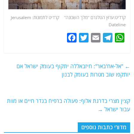
קרדיט:ערוץ הטלגרם "מלך השכונה" קרדיט לתמונות: Jerusalem
Dateline
F
T
E
T
W
a
w
m
el
h
c
itt
ai
e
at
e
er
l
g
s
←
"אל-אח'באר": חיזבאללה יתקוף בעומק ישראל אם
b
ra
A
יותקפו שוב מטרות בעומק לבנון
o
m
p
o
p
קצין מצרי בדרגת אלוף: פעולה ברפיח בגדר חיים או מוות
k
עבור ישראל
→
מדורי כתבות נוספים