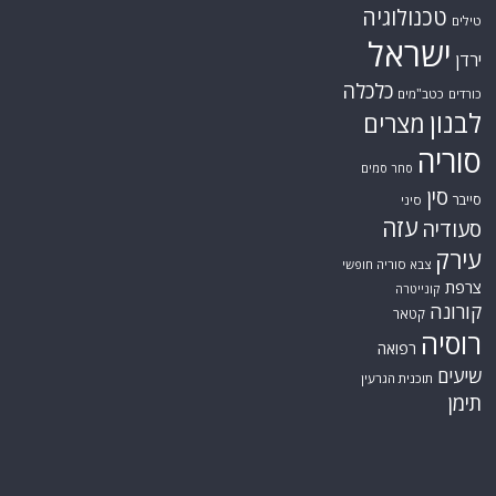
טכנולוגיה
טילים
ישראל
ירדן
כלכלה
כורדים
כטב"מים
לבנון
מצרים
סוריה
סחר סמים
סין
סייבר
סיני
עזה
סעודיה
עירק
צבא סוריה חופשי
צרפת
קונייטרה
קורונה
קטאר
רוסיה
רפואה
שיעים
תוכנית הגרעין
תימן