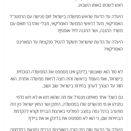
ראש לשכתו באותו השבוע.
היעלה על הדעת שראש ממשלה בישראל יזום פגישה עם הרמטכ"ל
האמריקאי, מעל לראשי הממשל האמריקאי, מבלי שהדבר תואם עם
משרד ההגנה, ושר ההגנה לויד אוסטין?
היעלה על הדעת שישראל תשקול להטיל סנקציות על המארינס
האמריקאי?
לא סוד הוא שאנטוני בלינקן אינו מסמפט את הממשלה הנוכחית
בישראל, ואת העומד בראשה והיה רוצה לראות ממשלה אחרת. הוא
חוזר על הצורך לערוך בחירות בישראל שוב ושוב.
גם כשכל אחד מאיתנו מנטרל את מה שהוא חש או לא חש כלפי
נתניהו או מי מהשרים שלו בממשלה, היתכן ושר החוץ ישראל כץ היה
מתערב ברגל גסה במצב הפוליטי בארצות הברית וקורא להקדמת
הבחירות שם, כי הוא לא מסמפט את בלינקן או את ביידן?
היעלה על הדעת שזה היה קורה כשארצות הברית נמצאת במלחמה