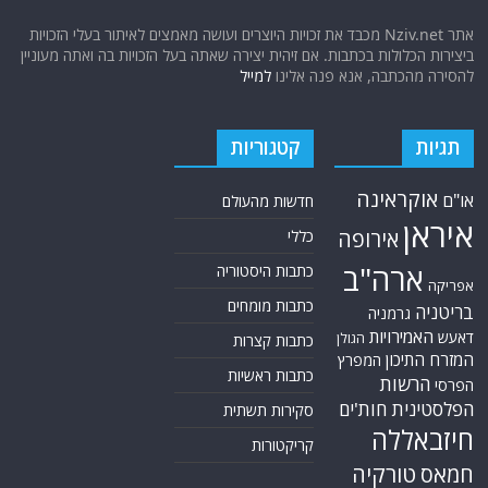
אתר Nziv.net מכבד את זכויות היוצרים ועושה מאמצים לאיתור בעלי הזכויות
ביצירות הכלולות בכתבות. אם זיהית יצירה שאתה בעל הזכויות בה ואתה מעוניין
להסירה מהכתבה, אנא פנה אלינו
למייל
תגיות
קטגוריות
אוקראינה
או"ם
חדשות מהעולם
איראן
אירופה
כללי
ארה"ב
כתבות היסטוריה
אפריקה
כתבות מומחים
בריטניה
גרמניה
האמירויות
דאעש
הגולן
כתבות קצרות
המזרח התיכון
המפרץ
כתבות ראשיות
הרשות
הפרסי
הפלסטינית
חות'ים
סקירות תשתית
חיזבאללה
קריקטורות
טורקיה
חמאס