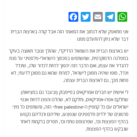
F
T
E
T
W
a
w
m
el
h
אני מתאפק שלא לכתוב את המאמר הזה אבל קורה בארצות הברית
c
itt
ai
e
at
דבר שלא ניתן להתעלם ממנו
e
er
l
g
s
יש בארצות הברית את השמאל הרדיקלי, שהולך וצובר תאוצה בעיקר
b
ra
A
במפלגה הדמוקרטית, שמשתמש בסכסוך הישראלי-פלסטיני על מנת
o
m
p
להגדיר את עצמו, ואם הדבר הזה יהפוך להיות לכדור שלג, שיגדל
o
p
ויגדל, סופו שיהיה מסוכן לישראל, למרות שהוא גם מסוכן לדעתי, לא
פחות מכך, גם לארצות הברית עצמה.
k
לי אישית יש חברים אמריקאים בפייסבוק (ובעבר גם במציאות)
שחלקם אפרו-אמריקאים, וחלקם לא, שהלכו והפכו להיות אנטי
ישראלים עם כל קמפיין ה״free palestine״ הזה, ומשתפים כל מיני
סרטונים של ילדים פלסטינים שנפצעו, שידיהם ורגליהם נקטעו
בהדף הפצצות וכו', שפרצופם נותח וכו', תפרים ברקמות לאחר
שנבקעו בהדף הפצצות.