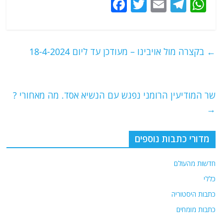
F
T
E
T
W
a
w
m
el
h
c
itt
ai
e
at
e
er
l
g
s
←
בקצרה מול אויבינו – מעודכן עד ליום 18-4-2024
b
ra
A
o
m
p
o
p
שר המודיעין הרומני נפגש עם הנשיא אסד. מה מאחורי ?
→
k
מדורי כתבות נוספים
חדשות מהעולם
כללי
כתבות היסטוריה
כתבות מומחים