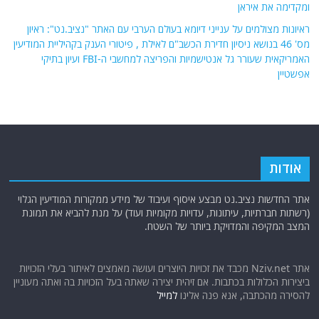
ומקדימה את איראן
ראיונות מצולמים על ענייני דיומא בעולם הערבי עם האתר "נציב.נט": ראיון
מס' 46 בנושא ניסיון חדירת הכשב"ם לאילת , פיטורי הענק בקהיליית המודיעין
האמריקאית שעורר גל אנטישמיות והפריצה למחשבי ה-FBI ועיון בתיקי
אפשטיין
אודות
אתר החדשות נציב.נט מבצע איסוף ועיבוד של מידע ממקורות המודיעין הגלוי
(רשתות חברתיות, עיתונות, עדויות מקומיות ועוד) על מנת להביא את תמונת
המצב המקיפה והמדויקת ביותר של השטח.
אתר Nziv.net מכבד את זכויות היוצרים ועושה מאמצים לאיתור בעלי הזכויות
ביצירות הכלולות בכתבות. אם זיהית יצירה שאתה בעל הזכויות בה ואתה מעוניין
להסירה מהכתבה, אנא פנה אלינו
למייל