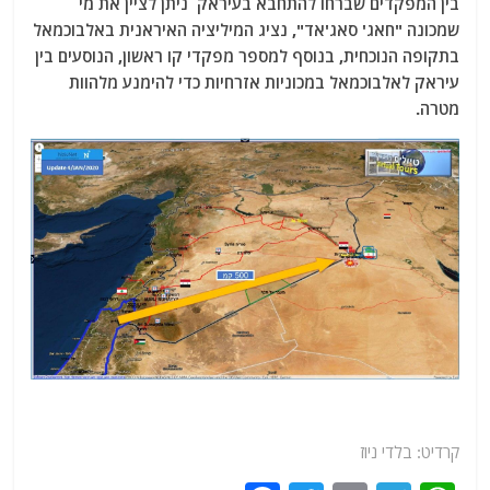
בין המפקדים שברחו להתחבא בעיראק ניתן לציין את מי
שמכונה "חאג' סאג'אד", נציג המיליציה האיראנית באלבוכמאל
בתקופה הנוכחית, בנוסף למספר מפקדי קו ראשון, הנוסעים בין
עיראק לאלבוכמאל במכוניות אזרחיות כדי להימנע מלהוות
מטרה.
קרדיט: בלדי ניוז