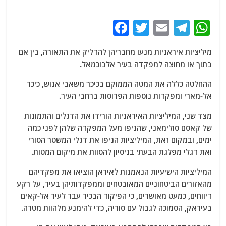
F
T
E
T
W
a
w
m
el
h
מיליציות איראניות מנעו מחבריהן להדליק את התאורה, בין אם
c
itt
ai
e
at
בתוך או מחוצה למפקדה בעיר אלבוכמאל.
e
er
l
g
s
ההחלטה כללה את המטה הממוקם בכיכר משאבי אנוש, כיכר
b
ra
A
אל-מארי ומפקדות נוספות הפרוסות ברחבי העיר.
o
m
p
מצד שני, המיליציות האיראניות הורידו את הדגלים והתמונות
o
p
של קאסם סולימאני, שהניפו מעל המפקדה שלהן לפני כמה
k
ימים, ובמקום זאת, המיליציות הניפו את דגלי המשטר הסורי
ואת דגלי מפלגת הבעת' בניסיון להסוות את מיקום המטות.
המיליציות הישיעיות הנאמנות לאיראן הוציאו את מפקדיהם
מהאזורים הביטחוניים המאובטחים וממפקדותיהן בעיר, על רקע
דיווחים, כמעט מאושרים, כי הפיקוד הבכיר עבר לעיר אל-קאים
בעיראק, הסמוכה לגבול עם סוריה, כדי להימנע מלהוות מטרה.