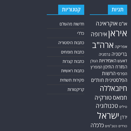
תגיות
קטגוריות
אוקראינה
או"ם
חדשות מהעולם
איראן
אירופה
כללי
ארה"ב
כתבות היסטוריה
אפריקה
כתבות מומחים
בריטניה
גרמניה
האמירויות
דאעש
הגולן
כתבות קצרות
המזרח התיכון
המפרץ
כתבות ראשיות
הרשות
הפרסי
הפלסטינית
חות'ים
סקירות תשתית
חיזבאללה
קריקטורות
טורקיה
חמאס
טכנולוגיה
טילים
ישראל
ירדן
כלכלה
כורדים
כטב"מים