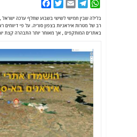
F
T
E
T
W
a
w
m
el
h
בלילה שבין חמישי לשישי בשבוע שחלף ערכה ישראל ,
c
itt
ai
e
at
e
er
l
g
s
באתרים המותקפים , אך מאוחר יותר התבהרה קצת יו
b
ra
A
o
m
p
o
p
k