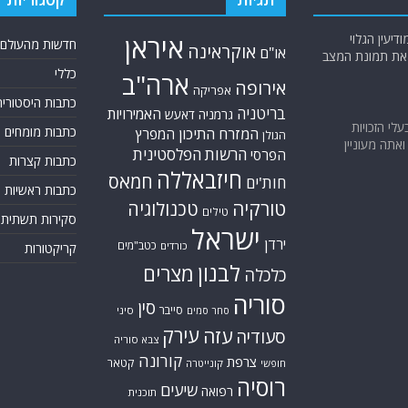
יעין הגלוי
איראן
חדשות מהעולם
אוקראינה
או"ם
א את תמונת המצב
כללי
ארה"ב
אירופה
אפריקה
כתבות היסטוריה
בריטניה
האמירויות
גרמניה
דאעש
בעלי הזכויות
כתבות מומחים
המזרח התיכון
המפרץ
הגולן
אתה מעוניין
הרשות הפלסטינית
הפרסי
כתבות קצרות
חיזבאללה
חמאס
חות'ים
כתבות ראשיות
טורקיה
טכנולוגיה
טילים
סקירות תשתית
ישראל
ירדן
כטב"מים
כורדים
קריקטורות
לבנון
מצרים
כלכלה
סוריה
סין
סייבר
סיני
סחר סמים
עירק
עזה
סעודיה
צבא סוריה
קורונה
צרפת
קטאר
חופשי
קונייטרה
רוסיה
שיעים
רפואה
תוכנית