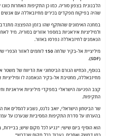
הלבנונית בצפון סוריה. כמו כן התקיפות האחרות כוונו 
שהיה בפיקוח מפקדים בכירים מחיזבאללה עם אנשים מ
במחנה האימונים שהותקף שהו בזמן ההפצצה מתנדבים 
ולמיליציות איראניות במספר אזורים בסוריה. מיד לא
הנאמנים לחיזבאללה נפרסו באזור.
מיליציית אל-בקיר שלחה 150 לוח
(SDF).
בנוסף, הכחיש הגורם הביטחוני את הדיווח של משטר אס
מחיזבאללה, מחטיבת אל-בקיר הנאמנה לו ומיליציות אי
קצב הפגיעה הישראלי במפקדי מיליציות איראניות וחי
התקיפות.
שר הביטחון הישראלי, יואב גלנט, נשבע להסלים את ה
בהערתו על סדרת התקיפות המסיביות שנערכו על עמדות
הוא הוסיף ביום שישי: "נגיע לכל מקום שיש; בביירות, ב
כמו דמשק ואחרים, נעבוד בכל מקום שנדרש".