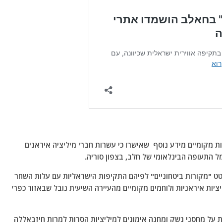
ת מקומיים מידע נוסף שאישרו כי עשרות חברי מיליציה איראנים
 התעופה הבינלאומי של חלב, בצפון סוריה.
 המקורב לכוחות SDF הכורדים, ציטט "מקורות ביטחוניים" לפיהם התקיפות הישראליות עם עלות השחר
 46 חברי חיזבאללה, מיליציות איראניות ולוחמים מקומיים מהעיירה השיעית נובל שבאזור כפרי
ראל בצעה כ-15 תקיפות אוויריות על מחסני נשק ומחנה אימונים למיליציות הסרות למרות חיזבאללה