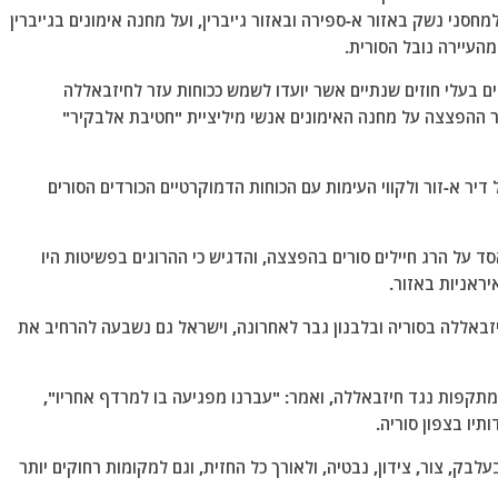
למחסני נשק באזור א-ספירה ובאזור ג'יברין, ועל מחנה אימונים בג'יברין
העיירה נובל הסורית.
בעלי חוזים שנתיים אשר יועדו לשמש ככוחות עזר לחיזבאללה
חר ההפצצה על מחנה האימונים אנשי מיליציית "חטיבת אלבקיר"
מים לאזור הכפרי של דיר א-זור ולקווי העימות עם הכוחות הדמוקרטיים הכורדים הסורים
ד על הרג חיילים סורים בהפצצה, והדגיש כי ההרוגים בפשיטות היו
ראניות באזור.
זבאללה בסוריה ובלבנון גבר לאחרונה, וישראל גם נשבעה להרחיב את
מתקפות נגד חיזבאללה, ואמר: "עברנו מפגיעה בו למרדף אחריו",
יו בצפון סוריה.
עלבק, צור, צידון, נבטיה, ולאורך כל החזית, וגם למקומות רחוקים יותר