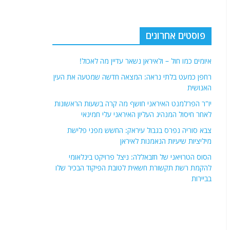
פוסטים אחרונים
איומים כמו חול – ולאיראן נשאר עדיין מה לאכול!
רחפן כמעט בלתי נראה: המצאה חדשה שמטעה את העין
האנושית
יו"ר הפרלמנט האיראני חושף מה קרה בשעות הראשונות
לאחר חיסול המנהיג העליון האיראני עלי חמינאי
צבא סוריה נפרס בגבול עיראק: החשש מפני פלישת
מיליציות שיעיות הנאמנות לאיראן
הסוס הטרויאני של חזבאללה: ניצל פרויקט בינלאומי