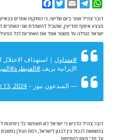
F
T
E
T
W
a
w
m
el
h
דובר צה"ל אמר ביום שלישי, כי הותקפו אתרים צבאיים
c
itt
ai
e
at
מבצע איסוף מודיעין, שהוביל להשמדת שני האתרים הלל
e
er
l
g
s
ישראל הטילה על משטר אסד את האחריות לכל הפעילו
b
ra
A
o
m
p
#متداول
| استهداف الاحتلال ا
o
p
الإيرانية بريف
#القنيطرة
#المب
k
— المبدعون نيوز – Creative News (@creativenewssy)
 13, 2024
דובר צה"ל הדגיש כי ישראל לא תאפשר כל ניסיונות לב
בהשוואה לגבול בין לבנון לישראל, רמת הגולן נחשבת
עד מדי פעם למתיחות.