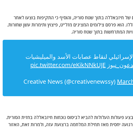
 של חיזבאללה בתוך שטח סוריה, והוסיף כי התקיפות בוצעו לאחר
ו. הוא פרסם צילומים המציגים מזל"ט, פיצוץ ותימרות עשן שחורות.
יות המתרחשות בתוך שטח סוריה.
لإسرائيلي لنقاط عصابات الأسد والميليشيات
دعون_نيوز
pic.twitter.com/eKikNNkUJE
March
צע פעולות העלולות להביא לביסוס נוכחות חיזבאללה בחזית הסורית.
 רגועה יחסית מאז תחילת המלחמה ברצועת עזה, ולמרות זאת, האזור