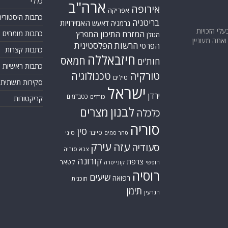
כללי
ארה"ב
אירופה
אפריקה
כתבות היסטוריה
בריטניה
האמירויות
גרמניה
דאעש
בעלי הזכויות
המזרח התיכון
כתבות מומחים
המפרץ
הגולן
אתה מעוניין
הרשות הפלסטינית
הפרסי
כתבות קצרות
חיזבאללה
חמאס
חות'ים
כתבות ראשיות
טורקיה
טכנולוגיה
טילים
סקירות תשתית
ישראל
ירדן
כטב"מים
כורדים
קריקטורות
לבנון
מצרים
כלכלה
סוריה
סין
סייבר
סיני
סחר סמים
עירק
עזה
סעודיה
צבא סוריה
קורונה
צרפת
קטאר
חופשי
קונייטרה
רוסיה
שיעים
רפואה
תוכנית
תימן
הגרעין