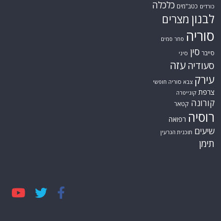
כלכלה
כטב"מים
כורדים
לבנון
מצרים
סוריה
סחר סמים
סין
סייבר
סיני
עזה
סעודיה
עירק
צבא סוריה חופשי
צרפת
קונייטרה
קורונה
קטאר
רוסיה
רפואה
שיעים
תוכנית הגרעין
תימן