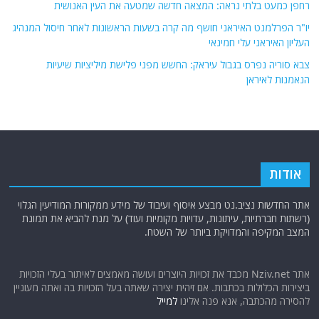
רחפן כמעט בלתי נראה: המצאה חדשה שמטעה את העין האנושית
יו"ר הפרלמנט האיראני חושף מה קרה בשעות הראשונות לאחר חיסול המנהיג
העליון האיראני עלי חמינאי
צבא סוריה נפרס בגבול עיראק: החשש מפני פלישת מיליציות שיעיות
הנאמנות לאיראן
אודות
אתר החדשות נציב.נט מבצע איסוף ועיבוד של מידע ממקורות המודיעין הגלוי
(רשתות חברתיות, עיתונות, עדויות מקומיות ועוד) על מנת להביא את תמונת
המצב המקיפה והמדויקת ביותר של השטח.
אתר Nziv.net מכבד את זכויות היוצרים ועושה מאמצים לאיתור בעלי הזכויות
ביצירות הכלולות בכתבות. אם זיהית יצירה שאתה בעל הזכויות בה ואתה מעוניין
להסירה מהכתבה, אנא פנה אלינו
למייל