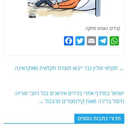
קרדיט: גאטיס סלוקה
F
T
E
T
W
a
w
m
el
h
c
itt
ai
e
at
e
er
l
g
s
←
חקלאי פולין נגד ייבוא תוצרת חקלאית מאוקראינה
b
ra
A
o
m
p
o
p
ישראל במרדף אחרי בכירים איראנים בכל רחבי סוריה:
חיסול בדירה מאות קילומטרים מהגבול
→
k
מדורי כתבות נוספים