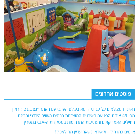
פוסטים אחרונים
ראיונות מצולמים על ענייני דיומא בעולם הערבי עם האתר "נציב.נט": ראיון
מס' 49 אודות הפגיעה האירנית המוצלחת בבסיס האוויר הירדני והריגת
החיילים האמריקאים והפגיעות המדהימות במפקדות ה-CIA במפרץ
איומים כמו חול – ולאיראן נשאר עדיין מה לאכול!