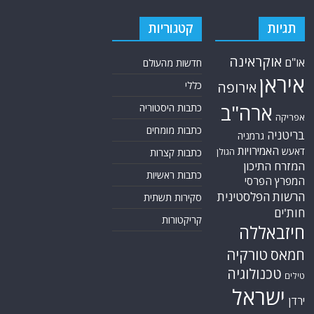
תגיות
קטגוריות
אוקראינה
או"ם
חדשות מהעולם
איראן
אירופה
כללי
ארה"ב
כתבות היסטוריה
אפריקה
כתבות מומחים
בריטניה
גרמניה
האמירויות
דאעש
הגולן
כתבות קצרות
המזרח התיכון
כתבות ראשיות
המפרץ הפרסי
הרשות הפלסטינית
סקירות תשתית
חות'ים
קריקטורות
חיזבאללה
טורקיה
חמאס
טכנולוגיה
טילים
ישראל
ירדן