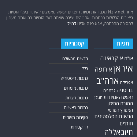
אתר Nziv.net מכבד את זכויות היוצרים ועושה מאמצים לאיתור בעלי הזכויות
ביצירות הכלולות בכתבות. אם זיהית יצירה שאתה בעל הזכויות בה ואתה מעוניין
להסירה מהכתבה, אנא פנה אלינו
למייל
תגיות
קטגוריות
אוקראינה
או"ם
חדשות מהעולם
איראן
אירופה
כללי
ארה"ב
כתבות היסטוריה
אפריקה
כתבות מומחים
בריטניה
גרמניה
האמירויות
דאעש
הגולן
כתבות קצרות
המזרח התיכון
כתבות ראשיות
המפרץ הפרסי
הרשות הפלסטינית
סקירות תשתית
חות'ים
קריקטורות
חיזבאללה