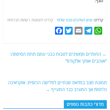
הוגן".
קרדיט:
ערוץ הטלגרם מבט עולמי
קרדיט לתמונות: רשתות חברתיות
F
T
E
T
W
a
w
m
el
h
c
itt
ai
e
at
e
er
l
g
s
←
החות'ים ממשיכים לטבוח בבני עמם תחת הסיסמה:
b
ra
A
"אוהבים אותך אלקודס"
o
m
p
o
p
תמונת מצב במלאת שנתיים לפלישה הרוסית: אוקראינה
k
נלחמת אך המערב כבר התעייף
→
מדורי כתבות נוספים