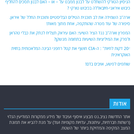
הניסיון הטורקי להשתלט על לבנון ממבט על – או – האם לבנון תסכים להחליף
כיבוש איראני-חיזבאללה בכיבוש טורקי ?
ארה"ב השמידה את לב תוכנית הטילים הבליסטיים ותוכנית החלל של איראן.
סיפורה של עוד מטרה שהותקפה, אחת מתוך מאות!
המפרץ וארה"ב נגד הציר השיעי: האם עיראק תצליח לנתק את כבלי טהראן
ולפרק את המיליציות השיעיות בתחומה מנשקן?
״20 דקות לחיות" : ה-CIA חושף את קטל רחפני הבינה המלאכותית בחזית
האוקראינית
שותפים לפשע, אויבים בדם!
אודות
אתר החדשות נציב.נט מבצע איסוף ועיבוד של מידע ממקורות המודיעין הגלוי
(רשתות חברתיות, עיתונות, עדויות מקומיות ועוד) על מנת להביא את תמונת
המצב המקיפה והמדויקת ביותר של השטח.