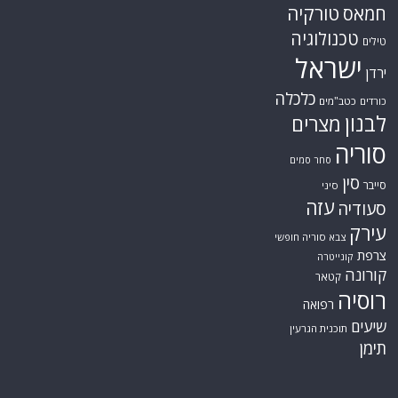
טורקיה
חמאס
טכנולוגיה
טילים
ישראל
ירדן
כלכלה
כורדים
כטב"מים
לבנון
מצרים
סוריה
סחר סמים
סין
סייבר
סיני
עזה
סעודיה
עירק
צבא סוריה חופשי
צרפת
קונייטרה
קורונה
קטאר
רוסיה
רפואה
שיעים
תוכנית הגרעין
תימן