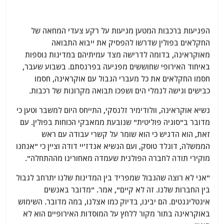
הפגיעות ברכבות המטען מגיעות על רקע צעדי המחאה של
החקלאים בפולין שדרשו להפסיק את ייבוא התבואה
מאוקראינה, בדומה לדרישה מצד עמיתיהם במדינות נוספות
באיחוד האירופי שחוששים מפגיעה בפרנסתם. בשבוע שעבר,
חסמו החקלאים את כל מעברי הגבול עם אוקראינה, חסמו
כבישים וגישה לנמלי הים ושפכו תבואה מקרונות של רכבות.
נשיא אוקראינה, וולודימיר זלנסקי, התייחס היום למשבר וטען כי
מדובר ב"סוגיה פוליטית" שנובעת ממאבקי הכוחות בפולין. עם
זאת, הוא הדגיש כי הוא שומר על קשרי עבודה עם ראש
הממשלה, דונלד טוסק, ועם הנשיא אנדז'יי דודה וציין כי "אנחנו
מוקירי תודה לחברה הפולנית שעמדה מאחורינו מההתחלה".
"אני לא רוצה שהגבול שמפריד בין המדינות שלנו יתרחב לגבול
בין החברות שלנו. זה לא קיים", אמר. "מדובר באנשים
אינטליגנטים. הם יבינו, בדיוק כמו אצלנו, במה מדובר. השימוש
באוקראינה בתור מקור ללחץ על המוסדות האירופיים הוא לא