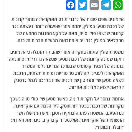
F
T
E
T
W
a
w
m
el
h
אלמונים שפכו טונות של גרגרי תירס מאוקראינה מתוך קרונות
c
itt
ai
e
at
של רכבת מטען בפולין, יממה אחרי שפעולה דומה נעשתה נגד
e
er
l
g
s
קרונות שנשאו פולי סויה, וזאת על רקע הפגנות המחאה של
b
ra
A
החקלאים בפולין נגד ייבוא התבואה מבעלת הברית השכנה.
o
m
p
משטרת פולין פתחה בחקירה אחרי שהבוקר התגלה כי אלמונים
o
p
רוקנו שמונה קרונות של רכבת מטען שנשאה גרגרי תירס וחנתה
בתחנה של הכפר קוטומיס שבמרכז המדינה. לפי המשרד
k
האוקראיני לענייני קהילות, טריטוריות ופיתוח תשתית, הרכבת
נשאה מטען של 160 טון של דגנים שהיו בדרכם לנמל גדסנק
לקראת ייצוא למדינות אחרות.
אתמול נמסר על תקרית דומה, כאשר מטען של פולי סויה נשפך
מקרונות של רכבת בכפר דורוחוסק, ליד הגבול עם אוקראינה.
גם הפעם, המשטרה פתחה בחקירה וסגן ראש הממשלה ושר
התשתיות של אוקראינה, אולכסנדר קוברקוב, כינה את האירוע
"חבלה מכוונת".