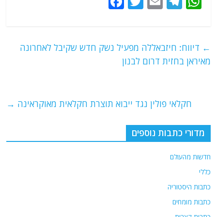
F
T
E
T
W
a
w
m
el
h
c
itt
ai
e
at
e
er
l
g
s
←
דיווח: חיזבאללה מפעיל נשק חדש שקיבל לאחרונה
b
ra
A
מאיראן בחזית דרום לבנון
o
m
p
o
p
חקלאי פולין נגד ייבוא תוצרת חקלאית מאוקראינה
→
k
מדורי כתבות נוספים
חדשות מהעולם
כללי
כתבות היסטוריה
כתבות מומחים
כתבות קצרות