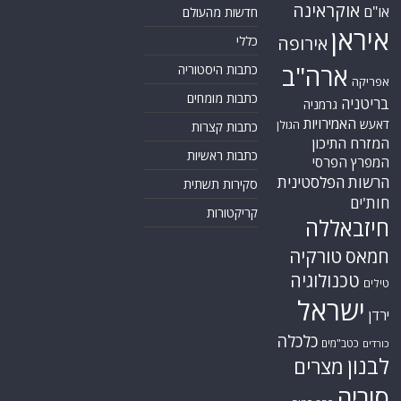
אוקראינה
או"ם
חדשות מהעולם
איראן
אירופה
כללי
ארה"ב
כתבות היסטוריה
אפריקה
כתבות מומחים
בריטניה
גרמניה
האמירויות
דאעש
הגולן
כתבות קצרות
המזרח התיכון
כתבות ראשיות
המפרץ הפרסי
הרשות הפלסטינית
סקירות תשתית
חות'ים
קריקטורות
חיזבאללה
טורקיה
חמאס
טכנולוגיה
טילים
ישראל
ירדן
כלכלה
כטב"מים
כורדים
לבנון
מצרים
סוריה