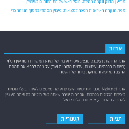
מודיעין מדויק ונקמה מהירה: חוסל ראש שלוחת החות'ים בעיראק
מפת הנקמה האיראנית הפכה למציאות: פיצוץ מסתורי במסוף הגז המצרי
אודות
אתר החדשות נציב.נט מבצע איסוף ועיבוד של מידע ממקורות המודיעין הגלוי
(רשתות חברתיות, עיתונות, עדויות מקומיות ועוד) על מנת להביא את תמונת
המצב המקיפה והמדויקת ביותר של השטח.
אתר Nziv.net מכבד את זכויות היוצרים ועושה מאמצים לאיתור בעלי הזכויות
ביצירות הכלולות בכתבות. אם זיהית יצירה שאתה בעל הזכויות בה ואתה מעוניין
להסירה מהכתבה, אנא פנה אלינו
למייל
תגיות
קטגוריות