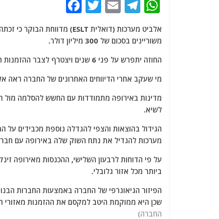
F
T
E
T
W
a
w
m
el
h
אלביט מערכות (דואלית ESLT) מ
c
itt
ai
e
at
משוריינים בסכום של 300 מיליון דולר.
e
er
l
g
s
החוזה יתפרש על פני 6 שנים ויצטרף לצבר ההזמנות הגודל של החברה, שעמד על 16.6$ מיליארד בסוף הרבעון השלישי.
b
ra
A
o
m
p
מי שעקב אחרי הדיווחים האחרונים של החברה ראה אלב
o
p
מדינות באירופה מתמודדות עם החשש להסלמה מול רוס
k
לשיא.
הגידול בהוצאות והצפי להגדלה נוספת מכבידים על ה
מערכות להגדיל את נתח השוק שלה באירופה עם חברות
ביותר מכל אזור גלובלי.
הפיזור הגיאוגרפי של החברה באמצעות החברות הבנות
שכן היא ממוקמת היטב למקסם את ההזמנות מאזורי ה
החברה)