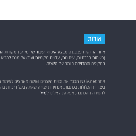
אודות
אתר החדשות נציב.נט מבצע איסוף ועיבוד של מידע ממקורות המוד
(רשתות חברתיות, עיתונות, עדויות מקומיות ועוד) על מנת להבי
המקיפה והמדויקת ביותר של השטח.
אתר Nziv.net מכבד את זכויות היוצרים ועושה מאמצים לאיתור 
ביצירות הכלולות בכתבות. אם זיהית יצירה שאתה בעל הזכויות בה ו
להסירה מהכתבה, אנא פנה אלינו
למייל