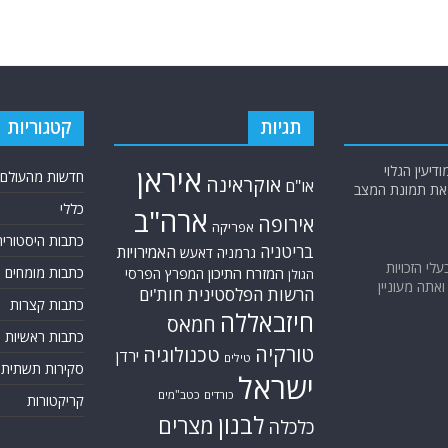
תגיות
קטגוריות
יעין הגלוי
איראן
חדשות מהעולם
אוקראינה
או"ם
א את תמונת המצב
כללי
ארה"ב
אירופה
אפריקה
כתבות היסטוריה
בריטניה
האמירויות
גרמניה
דאעש
בעלי הזכויות
המזרח התיכון
כתבות מומחים
המפרץ הפרסי
הגולן
אתה מעוניין
הרשות הפלסטינית
חות'ים
כתבות קצרות
חיזבאללה
חמאס
כתבות ראשיות
טורקיה
טכנולוגיה
ירדן
טילים
סקירות תשתית
ישראל
כורדים
כטב"מים
קריקטורות
לבנון
מצרים
כלכלה