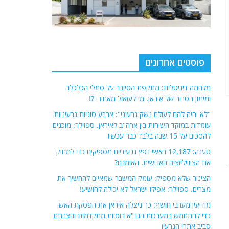
פוסטים אחרונים
מלחמה דיגיטלית: מתקפת הסייבר על סמלי הכלכלה
ומימון הטרור של איראן. מי לעזאזל מאחורי ?!
"לא יהיה להם לעולם נשק גרעיני": ארבע סוגיות גרעיניות
עומדות במוקד השיחות בין ארה"ב לאיראן. ספוילר: מוכנים
להסכים על 15 שנה בלבד כבר עכשיו
טענה: 12,187 ראשי נפץ גרעיניים מספיקים כדי למחוק
את הציוויליזציה האנושית. האומנם?
הצינור שלא מספיק: עומק המשבר שמאיים להחשיך את
מצרים. ספוילר: אפילו ישראל לא יכולה להושיע!
מודיעין מערבי חושף: כך ניצלה איראן את הפסקת האש
כדי להתחמש במערכות הגנ"א רוסיות מתקדמות והצבתם
סביב אתרי הגרעין