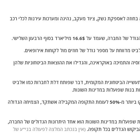
דווחת הבוקר כי זכתה בחוזה לאספקת נשק, ציוד מעקב, נהיגה ומערכות עירנות לכלי רכב
יט מדווחת על מספר גודל של חוזים מול לקוחות אירופאים.
יה והתמיכה באוקראינה, והגדילו את ההוצאות הביטחוניות שלהן
תעשייה הביטחונית המקומית, דבר שפותח דלת לחברות כמו אלביט
 בנות שפועלות במדינות השונות.
על פי הדוחות לרבעון השלישי, ההכנסות מאירופה זינקו ביותר מ-50% לעומת התקופה המקבילה אשתקד, הצמיחה הגדולה
 שפועלות במדינות השונות הוא אחד היתרונות הגדולים של החברה,
ביקוש הגדלים בכל תקופה.
(
אין בנכתב המלצה לפעולה בני"ע של