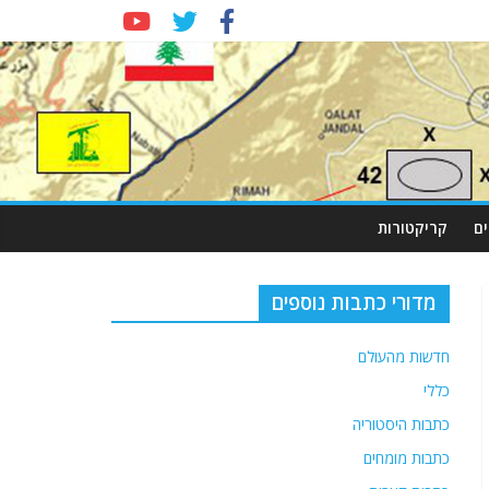
ם
קריקטורות
מדורי כתבות נוספים
חדשות מהעולם
כללי
כתבות היסטוריה
כתבות מומחים