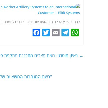
קרדיט: ערוץ הטלגרם תשואת יתר ת"א קרדיט לתמונה: ב
F
T
E
T
W
a
w
m
el
h
c
itt
ai
e
at
e
er
l
g
s
←
ראיון מוסרט: האם מצרים מתכננת מתקפת פת
b
ra
A
o
m
p
o
p
"רשת המנהרות החשאיות של 
k