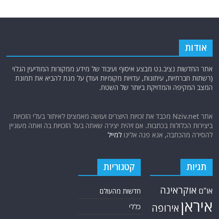
אודות
אתר החדשות נציב.נט מבצע איסוף ועיבוד של מידע ממקורות המודיעין הגלוי
(רשתות חברתיות, עיתונות, עדויות מקומיות ועוד) על מנת להביא את תמונת
המצב המקיפה והמדויקת ביותר של השטח.
אתר Nziv.net מכבד את זכויות היוצרים ועושה מאמצים לאיתור בעלי הזכויות
ביצירות הכלולות בכתבות. אם זיהית יצירה שאתה בעל הזכויות בה ואתה מעוניין
להסירה מהכתבה, אנא פנה אלינו
למייל
תגיות
קטגוריות
אוקראינה
או"ם
חדשות מהעולם
איראן
אירופה
כללי