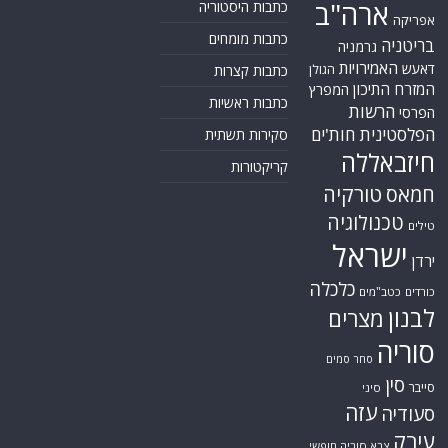
ארה"ב
כתבות היסטוריה
אפריקה
כתבות מומחים
בריטניה
גרמניה
האמירויות
דאעש
הגולן
כתבות קצרות
המזרח התיכון
המפרץ
כתבות ראשיות
הרשות
הפרסי
הפלסטינית
חות'ים
סקירות תשתית
חיזבאללה
קריקטורות
טורקיה
חמאס
טכנולוגיה
טילים
ישראל
ירדן
כלכלה
כורדים
כטב"מים
לבנון
מצרים
סוריה
סחר סמים
סין
סייבר
סיני
עזה
סעודיה
עירק
צבא סוריה חופשי