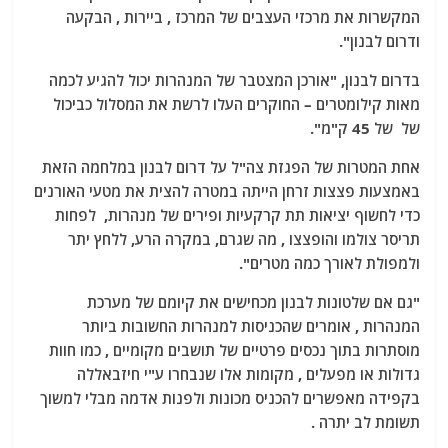
המקשרות את מרכזי העצבים של המרכז , ביירות , הבקעה
ודרום לבנון".
בדרום לבנון, "אורכן המצטבר של המנהרות יכול להגיע לכמה
מאות קילומטרים – החוקרים העלו לרשת את המסלול כביכול
של של 45 ק"מ".
אחת המטרות של הפגזת צה"ל על דרום לבנון במלחמה הזאת
באמצעות פצצות זרחן הייתה במטרה להצית את מטעי האורנים
כדי לחשוף יציאות תת קרקעיות ופירים של מנהרות, לפחות
תריסר צולמו והופצצו , מה שגרם, במקרה הרע, ללחץ יתר
ולמפולת לאורך כמה מטרים".
"גם אם שלטונות לבנון מכחישים את קיומם של מערכת
המנהרות , אומרים שהכניסות למנהרות החשובות ביותר
מוסתרות בתוך נכסים פרטיים של תושבים מקומיים , כמו חוות
גדולות או מפעלים , מקומות אלו שנבחרו ע"י חיזבאללה
בקפידה מאפשרים להכניס מכונות ולפנות אדמה מבלי למשוך
תשומת לב יתרה .