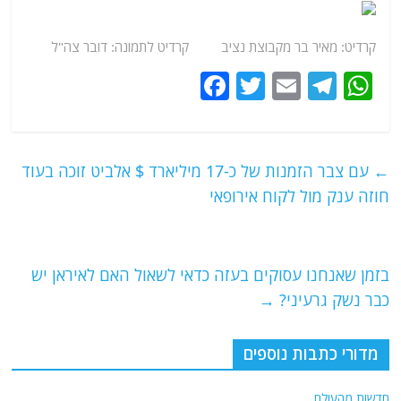
קרדיט: מאיר בר מקבוצת נציב קרדיט לתמונה: דובר צה"ל
F
T
E
T
W
a
w
m
el
h
c
itt
ai
e
at
e
er
l
g
s
←
עם צבר הזמנות של כ-17 מיליארד $ אלביט זוכה בעוד
b
ra
A
חוזה ענק מול לקוח אירופאי
o
m
p
o
p
בזמן שאנחנו עסוקים בעזה כדאי לשאול האם לאיראן יש
k
כבר נשק גרעיני?
→
מדורי כתבות נוספים
חדשות מהעולם