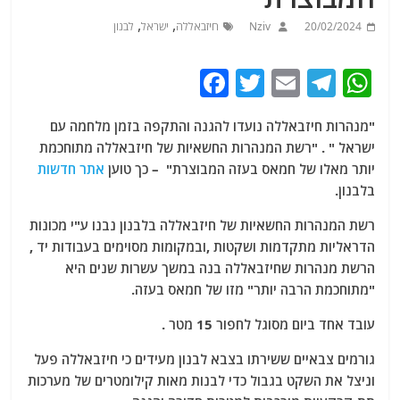
,
,
20/02/2024
Nziv
חיזבאללה
ישראל
לבנון
F
T
E
T
W
a
w
m
el
h
"מנהרות חיזבאללה נועדו להגנה והתקפה בזמן מלחמה עם
c
itt
ai
e
at
ישראל " . "רשת המנהרות החשאיות של חיזבאללה מתוחכמת
e
er
l
g
s
יותר מאלו של חמאס בעזה המבוצרת" – כך טוען
אתר חדשות
b
ra
A
בלבנון.
o
m
p
רשת המנהרות החשאיות של חיזבאללה בלבנון נבנו ע"י מכונות
o
p
הדראליות מתקדמות ושקטות ,ובמקומות מסוימים בעבודות יד ,
הרשת מנהרות שחיזבאללה בנה במשך עשרות שנים היא
k
"מתוחכמת הרבה יותר" מזו של חמאס בעזה.
עובד אחד ביום מסוגל לחפור 15 מטר .
גורמים צבאיים ששירתו בצבא לבנון מעידים כי חיזבאללה פעל
וניצל את השקט בגבול כדי לבנות מאות קילומטרים של מערכות