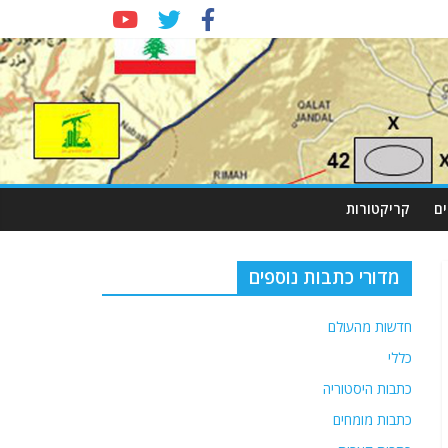
ם
קריקטורות
מדורי כתבות נוספים
חדשות מהעולם
כללי
כתבות היסטוריה
כתבות מומחים