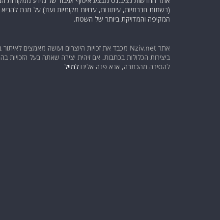
אתר החדשות נציב.נט מבצע איסוף ועיבוד של מידע ממקורות המוד
(רשתות חברתיות, עיתונות, עדויות מקומיות ועוד) על מנת להבי
המקיפה והמדויקת ביותר של השטח.
אתר Nziv.net מכבד את זכויות היוצרים ועושה מאמצים לאיתור 
ביצירות הכלולות בכתבות. אם זיהית יצירה שאתה בעל הזכויות בה ו
להסירה מהכתבה, אנא פנה אלינו
למייל