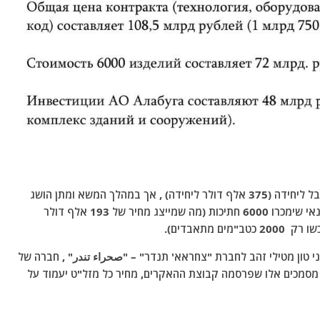
הצד האיראני הודיע על מחיר התחלתי של 23 מיליון רובל ליחידה (375 אלף דולר ליחידה) , אך במהלך המשא ומתן הושג
הסכם ברמה של 12 מיליון רובל לכל מל"ט מתאבד בתנאי שימכרו 6000 חתיכות (מה שמייצג מחיר של 193 אלף דולר
י טון מטילי זהב לחברת "צחראא' תנדר" – "صحراء تندر" , חברה של
מסמכים אלו שפרסמה קבוצת ההאקרים, מחיר כל מזל"ט יעמוד על