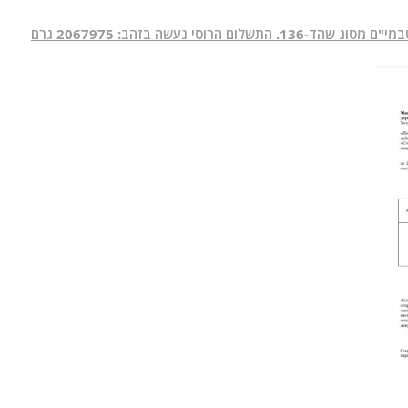
להלן חוזה תשלום בין רוסיה לאיראן על קניית 6000 כטבמי"ם מסוג שהד-136. התשלום הרוסי נעשה בזהב: 2067975 גרם