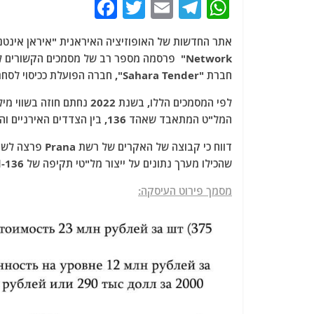
F
T
E
T
W
a
w
m
el
h
c
itt
ai
e
at
Network" פרסמה מספר רב של מסמכים הקשורים
e
er
l
g
s
חברת "Sahara Tender", חברה הפועלת ככיסוי לסחר בכלי טייס בלתי מאויישים.
b
ra
A
o
m
p
המל"ט המתאבד שאהד 136, בין הצדדים האירניים והרוסים.
o
p
k
שהכילו מערך נתונים על ייצור מל"טי תקיפה של Shahed-136 עבור רוסיה.
מסמך פירוט העיסקה: