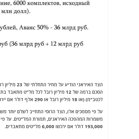
לכטב"מ) (או 18 מיליון רובל או 290 אלף דולר אם יירכשו רק 2000 כטב"מים מתאבדים).
על פי מסמכים אלו, הצד הרוסי התחייב לשלם יותר משנ
משמרות המהפכה האיראנים, תמורת המל"טים. על פי 
193,000 דולר אם ירכשו 6,000 מל"טים מתאבדים.