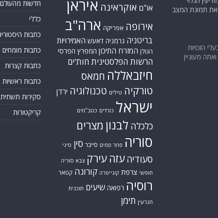
יעין הגלוי
איראן
חדשות מהעולם
אוקראינה
או"ם
א את תמונת המצב
כללי
ארה"ב
אירופה
אפריקה
כתבות היסטוריה
בריטניה
האמירויות
גרמניה
דאעש
בעלי הזכויות
כתבות מומחים
המזרח התיכון
המפרץ הפרסי
הגולן
אתה מעוניין
הרשות הפלסטינית
חות'ים
כתבות קצרות
חיזבאללה
חמאס
כתבות ראשיות
טורקיה
טכנולוגיה
ירדן
טילים
סקירות תשתית
ישראל
כורדים
כטב"מים
קריקטורות
לבנון
מצרים
כלכלה
סוריה
סין
סייבר
סיני
סחר סמים
עזה
עירק
סעודיה
צבא סוריה
קורונה
צרפת
קטאר
חופשי
קונייטרה
רוסיה
שיעים
רפואה
תוכנית
תימן
הגרעין