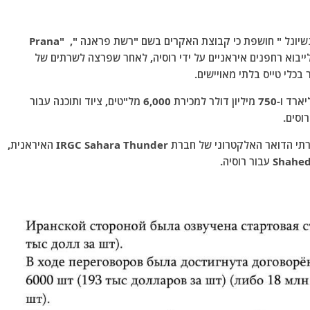
אתר החדשות של האופוזיציה האיראנית "איראן אינטנשיונל " חושפת כי קבוצת האקרים בשם "רשת פראנה ", "Prana
 לייבוא ​​רחפנים איראניים על ידי רוסיה, לאחר שפרצה לשרתים של
לפי המסמכים הללו, בשנת 2022 נחתם חוזה בשווי מיליארד ו-750 מיליון דולר למכירת 6,000 מל"טים, ציוד ותוכנה עבור
דווח כי קבוצה של האקרים של רשת Prana פרצה לשרתי הדואר האלקטרוני של חברת IRGC Sahara Thunder האיראנית,