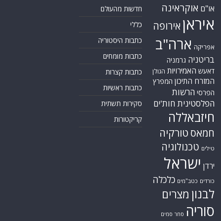
אוקראינה
או"ם
חדשות מהעולם
איראן
אירופה
כללי
ארה"ב
כתבות היסטוריה
אפריקה
כתבות מומחים
בריטניה
גרמניה
האמירויות
דאעש
הגולן
כתבות קצרות
המזרח התיכון
המפרץ
כתבות ראשיות
הרשות
הפרסי
הפלסטינית
חות'ים
סקירות תשתית
חיזבאללה
קריקטורות
טורקיה
חמאס
טכנולוגיה
טילים
ישראל
ירדן
כלכלה
כורדים
כטב"מים
לבנון
מצרים
סוריה
סחר סמים