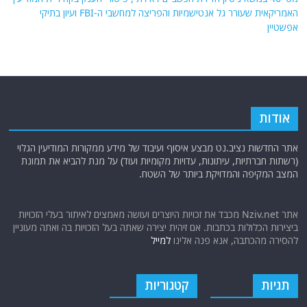
האמריקאית שעורר גל אנטישמיות והפריצה למחשבי ה-FBI ועיון בתיקי
אפשטיין
אודות
אתר החדשות נציב.נט מבצע איסוף ועיבוד של מידע ממקורות המודיעין הגלוי
(רשתות חברתיות, עיתונות, עדויות מקומיות ועוד) על מנת להביא את תמונת
המצב המקיפה והמדויקת ביותר של השטח.
אתר Nziv.net מכבד את זכויות היוצרים ועושה מאמצים לאיתור בעלי הזכויות
ביצירות הכלולות בכתבות. אם זיהית יצירה שאתה בעל הזכויות בה ואתה מעוניין
להסירה מהכתבה, אנא פנה אלינו
למייל
תגיות
קטגוריות