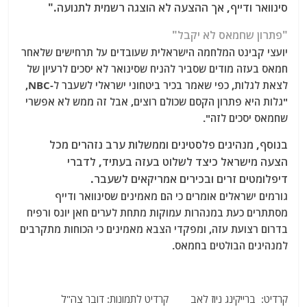
סינוואר ודייף, אך ההצעה לא הוצגה רשמית לתנועה."
"פתרון שחמאס לא יקבל"
יועצי קבינט המלחמה הישראלית שעובדים על תרחישים שלאחר
חמאס בעזה מודים שסביר להניח שסינואר לא יסכים לרעיון של
לצאת לגלות, כפי שאמר בכיר ביטחוני ישראלי לשעבר ל-NBC,
"גלות היא פתרון הקסם שכולם רוצים, אבל זה ממש לא אפשרי
שחמאס יסכים לזה".
בנוסף, מנהיגים פלסטינים וממשלות ערב נזהרים מכל
הצעה מישראל כיצד לשלוט בעזה בעתיד, לדברי
דיפלומטים זרים ובכירים אמריקאים לשעבר.
גורמים ישראלים אומרים כי הם מאמינים שסינוואר ודייף
מסתתרים כעת במנהרות עמוקות מתחת לערים חאן יונס ורפיח
בדרום רצועת עזה, ומפקדי הצבא מאמינים כי הכוחות מתקרבים
למנהיגים הבולטים בחמאס.
קרדיט: ברייקינג ניוז לאב קרדיט לתמונות: דובר צה"ל