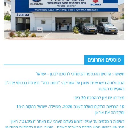
פוסטים אחרונים
חשיפה: פרטים מהנספח הביטחוני להסכם לבנון – ישראל
הטכנולוגיה הישראלית שתגן על אמריקה: "כיפת ברזל" נפרסת בבסיסי ארה"ב
באוקיינוס השקט
מצרים: יום ציון למהפכת 30 ביוני
10 הצבאות החזקים בעולם לשנת 2026. ספויילר: ישראל במקום ה-15
ומקדימה את איראן
ראיונות מצולמים על ענייני דיומא בעולם הערבי עם האתר "נציב.נט": ראיון
מס' 46 בנושא ניסיון חדירת הכשב"ם לאילת , פיטורי הענק בקהיליית המודיעין