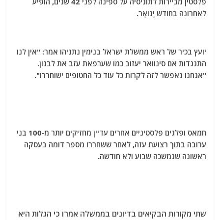
פלסטין מביירות לתוניסיה על ספינה לפני 42 שנים, הופיע
לאחרונה בחודש יָנוּאָר.
יועץ בכיר של ראש ממשלת ישראל בנימין נתניהו אמר: "אין לנו
התנגדות אם סינוואר יעזוב כמו שערפאת עזב את לבנון.
"אנחנו נאפשר לזה לקרות כל עוד כל החטופים ישוחררו".
חמאס ופלגים פלסטיניים אחרים עדיין מחזיקים יותר מ-100 בני
ערובה בתוך רצועת עזה, לאחר ששחררו מספר דומה בעסקה
ראשונה שנמשכה שבוע ולא חודשה.
שתי מקורות הבקיאים בדיונים בממשלה אמרו כי הגלות היא