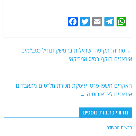
F
T
E
T
W
a
w
m
el
h
c
itt
ai
e
at
e
er
l
g
s
←
סוריה: תקיפה ישראלית בדמשק ונחיל כטב"מים
b
ra
A
איראנים תוקף בסיס אמריקאי
o
m
p
o
p
האקרים חשפו פרטי עיסקת מכירת מל"טים מתאבדים
k
איראנים לצבא רוסיה
→
מדורי כתבות נוספים
חדשות מהעולם