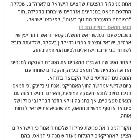
אחת ממכלול ההצעות שהציעו הישראלים לארה"ב, שכללה
החלפת חמאס במנהיגים אזרחיים שייבחרו בקפידה, תוך
"רפורמה במערכת החינוך בעזה", לפי רצון ישראל.
תנאי חמאס ודחיית נתניהו
בשבוע שעבר נפגשו ראש ממשלת קטאר וראשי המודיעין של
ארה"ב, ישראל ומצרים בפריז כדי לדון בעסקה, שלדעתם תוביל
לשחרור בני ערובה ישראלים ולסיום המלחמה בעזה.
לאחר הפגישה העבירו המצרים את מסגרת העסקה למנהיגי
הזרוע הצבאית של חמאס בעזה, והקטרים ​​שוחחו עם
המנהיגים הפוליטיים של הקבוצה בדוחא.
ביום שלישי אמר שר החוץ האמריקני, אנתוני בלינקן, כי חמאס
הגיבו בחיוב לתנאי העסקה המוצעת, והאירגון הגיש הצעה עם
תנאים ספציפיים, אך בתגובה זו לא הוזכר דבר לגבי גורלו של
סינוואר או סוף ממשלת חמאס, מה שהביא את ישראל לדחות
אותה.
מקור המכיר את פגישת פריז והשלכותיה אמר כי הישראלים
הציעו לאמריקאים להגלות מעזה 6 מנהיגי חמאס, בהם