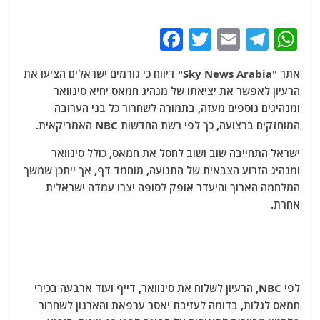
F
T
E
T
W
a
w
m
el
h
אתר "Sky News Arabia" דיווח כי גורמים ישראלים הציעו את
c
itt
ai
e
at
הרעיון לאפשר את יציאתו של מנהיג חמאס יחיא סינוואר
e
er
l
g
s
ומנהיגים נוספים מעזה, בתמורה לשחרור כל בני הערובה
b
ra
A
המוחזקים ברצועה, כך לפי רשת החדשות NBC האמריקאית.
o
m
p
ישראל התחייבה שוב ושוב לחסל את חמאס, כולל סינוואר
o
p
ומנהיג הזרוע הצבאית של התנועה, מוחמד דף, אך ייתכן שמשך
המלחמה הארוך והיעדר אופק לסופה יצרו עמדה ישראלית
k
אחרת.
לפי NBC, הרעיון לשלוח את סינוואר, דייף ועוד ארבעה בכירי
חמאס לגלות, בדומה לעזיבת יאסר ערפאת והארגון לשחרור