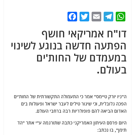
F
T
E
T
W
a
w
m
el
h
דו"ח אמריקאי חושף
c
itt
ai
e
at
הפתעה חדשה בנוגע לשינוי
e
er
l
g
s
b
ra
A
במעמדם של החות'ים
o
m
p
בעולם.
o
p
k
ה"ניו יורק טיימס" אמר כי התעמולה התקשורתית של החות'ים
הפכה גלובלית, וכי שיגור טילים לעבר ישראל ופעולות בים
האדום הביאה להם פופולריות רבה ברחבי העולם.
היום פרסם העיתון האמריקני כתבה שתורגמה ע"י אתר "הד
תימן", בו נכתב: