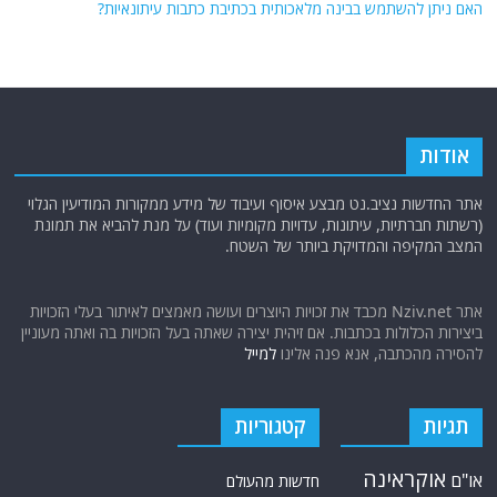
האם ניתן להשתמש בבינה מלאכותית בכתיבת כתבות עיתונאיות?
אודות
אתר החדשות נציב.נט מבצע איסוף ועיבוד של מידע ממקורות המודיעין הגלוי
(רשתות חברתיות, עיתונות, עדויות מקומיות ועוד) על מנת להביא את תמונת
המצב המקיפה והמדויקת ביותר של השטח.
אתר Nziv.net מכבד את זכויות היוצרים ועושה מאמצים לאיתור בעלי הזכויות
ביצירות הכלולות בכתבות. אם זיהית יצירה שאתה בעל הזכויות בה ואתה מעוניין
להסירה מהכתבה, אנא פנה אלינו
למייל
תגיות
קטגוריות
אוקראינה
או"ם
חדשות מהעולם