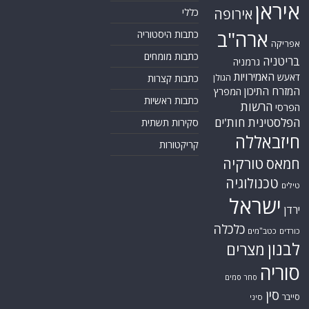
איראן
אירופה
כללי
ארה"ב
כתבות היסטוריה
אפריקה
כתבות מומחים
בריטניה
גרמניה
האמירויות
דאעש
הגולן
כתבות קצרות
המזרח התיכון
המפרץ
כתבות ראשיות
הרשות
הפרסי
הפלסטינית
חות'ים
סקירות תשתית
חיזבאללה
קריקטורות
טורקיה
חמאס
טכנולוגיה
טילים
ישראל
ירדן
כלכלה
כורדים
כטב"מים
לבנון
מצרים
סוריה
סחר סמים
סין
סייבר
סיני