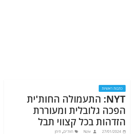
כתבות ראשיות
NYT: התעמולה החות'ית
הפכה גלובלית ומעוררת
הזדהות בכל קצווי תבל
,
27/01/2024
Nziv
חות'ים
תימן