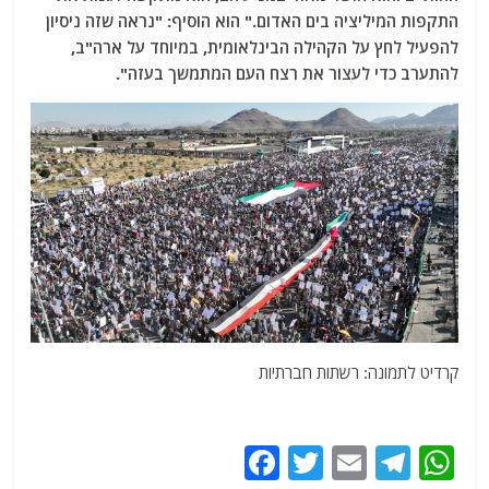
התקפות המיליציה בים האדום." הוא הוסיף: "נראה שזה ניסיון
להפעיל לחץ על הקהילה הבינלאומית, במיוחד על ארה"ב,
להתערב כדי לעצור את רצח העם המתמשך בעזה".
קרדיט לתמונה: רשתות חברתיות
F
T
E
T
W