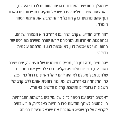
"במהלך החודשים האחרונים הגיחו החות'ים לרחבי העולם,
באמצעות שיגור טילים לעבר ישראל ותקיפת ספינות בים האדום
תוך שהם גורמים נזק מוגבל אך זה שיבש את זרימת הסחר
העולמי.
"החות'ים הודיעו שקרב ישיר עם ארה"ב הוא המטרה שלהם,
ובהפגנות האחרונות, תומכיהם קראו שורה משירם מפורסם של
החות'ים: "לא אכפת לנו, לא אכפת לנו. זו מלחמה עולמית
גדולה".
"החות'ים ,מזה זמן רב, מפיקים מיומנים של תעמולה, יצרו שירה
משכנעת, תוכניות טלוויזיה וקליפים כדי להפיץ את המסרים
שלהם, אבל מעולם לא היה להם קהל מאזינים גדול כמו עכשיו,
כמו המלחמה בארה"ב. רצועת עזה דוחפת אותם ללב קרב של
חשבונות גלובליים ומושכת קהלים חדשים באזור".
"אנשים רבים עם מספר גדול של עוקבים ברשתות החברתיות
היו להוטים לשתף הודעות פרו-חות'יות באנגלית, תוך שבחים
לקבוצה על כך שהיא מאתגרת את ישראל ובעלת בריתה