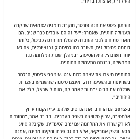
העיקרית, ארצות הברית".
העיתון ציטט את חנה פורטר, חוקרת תימניה עצמאית שחקרה
תעמולה חות'ית, שאמרה: "על זה הם עובדים כבר שנים. הם
מאוד פתוחים לגבי העובדה שהמלחמה הרכה כביכול, כלומר
לוחמה פסיכולוגית, חשובה כמו לחימה קונבנציונלית, אם לא
יותר חשובה". היא הוסיפה, "במהלך שנות המלחמה נגד
הממשלה, נבנתה התעמולה החות'ית.
החות'ים תיארו את עצמם ככוח אנטי-אימפריאליסטי, הנלחם
בשחיתות ובהשפעה זרה, ואימצו סיסמה שהשמיעו בעצרות
שכללה את הביטוי "מוות לאמריקה, מוות לישראל, קלל את
היהודים".
ב-2012 הם הרחיבו את הנרטיב שלהם. ע"י הקמת ערוץ
אלמסירה, ערוץ טלוויזיה בשפה הערבית. הדו"ח אמר, "החות'ים
לא רק שרדו את המלחמה עם ערב הסעודית, שקיבלה סיוע
צבאי ונשק אמריקאי, אלא הם גם פרחו והקימו מדינה ,אמנם
ענייה, אך הם שולטים בה ביד ברזל. כעת הם מציגים את עצמם