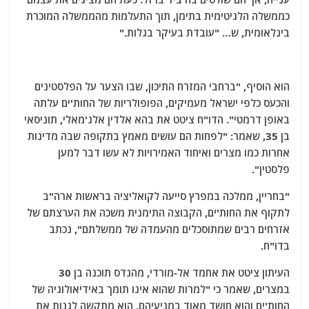
כממשלה הלגיטימית בתימן, תוך התעלמות מהממשלה המוכרת
בינלאומית, ש… "עובדת בעיקר בגלות."
הוא הוסיף, "ברחבי המזרח התיכון, שבו הצער על הפלסטינים
והכעס כלפי ישראל מעמיקים, הפופולריות של החות'ים עלתה
באופן דרמטי". הדו"ח ציטט את בהא אלדין אלג'מאלי, תוניסאי
בן 35, שאמר: "לפחות הם עושים מאמץ בתקופה שבה מדינות
אחרות כמו מצרים ואיחוד האמירויות לא עשו דבר למען
פלסטין".
"בחריין, ממלכה במפרץ סייעה לקואליציה בראשות ארה"ב
לתקוף את החות'ים, הקבוצה התימנית משכה את הערצתם של
אזרחים רבים שמתוסכלים מהעמדה של ממשלתם", נכתב
בדו"ח.
העיתון ציטט את אחמד אל-מורדי, מהנדס תוכנה בן 30
במצרים, שאמר כי "למרות שהוא אינו תומך באידיאולוגיה של
החות'ים והוא חושד מאוד במניעיהם, הוא מתקשה לגנות את