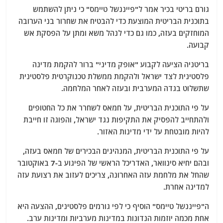
גורם בריטי בכיר אמר ל"פייננשל טיימס" כי ניתן להשתמש
בתוכנית הבריטית המוצעת כדי להבטיח את שחרור בני הערובה
המוחזקים בעזה, כמו גם כדי לנהל משא ומתן על הפסקת אש
קבועה.
בריטניה הציעה לקבוע "אופק מדיני" ברור להקמת מדינה
פלסטינית לצד ישראל ולהקמת ממשלת טכנוקרטית פלסטינית
שתשלוט בגדה המערבית ובעזה לאחר המלחמה.
על פי התוכנית הבריטית, על חמאס לשחרר את כל החטופים
ולהתחייב להפסיק את התקיפות נגד ישראל, והפוגה זו חייבת
להיות מובטחת על ידי מדינות האזור.
על פי התוכנית הבריטית, המנהיגים הבכירים של חמאס בעזה,
ובהם יחיא סינוואר, האדריכל הראשי של הפיגוע ב-7 באוקטובר
שהחל את מלחמת עזה האחרונה, צריכים לעזוב את רצועת עזה
למדינה אחרת.
ה"פייננשל טיימס" הוסיף כי לפי גורמים פלסטינים, ההצעה היא
אחת מכמה יוזמות הנדונות במדינות מערביות ומדינות ערב.