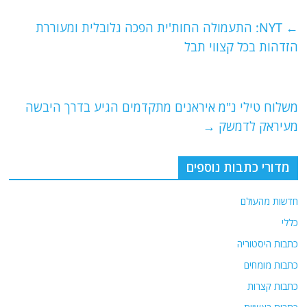
c
itt
ai
e
at
e
er
l
g
s
←
NYT: התעמולה החות'ית הפכה גלובלית ומעוררת
b
ra
A
הזדהות בכל קצווי תבל
o
m
p
o
p
משלוח טילי נ"מ איראנים מתקדמים הגיע בדרך היבשה
k
מעיראק לדמשק
→
מדורי כתבות נוספים
חדשות מהעולם
כללי
כתבות היסטוריה
כתבות מומחים
כתבות קצרות