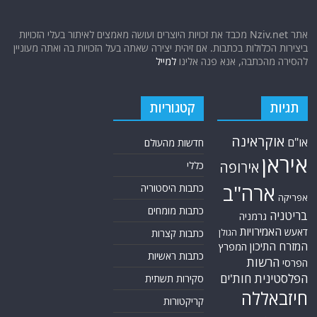
אתר Nziv.net מכבד את זכויות היוצרים ועושה מאמצים לאיתור בעלי הזכויות
ביצירות הכלולות בכתבות. אם זיהית יצירה שאתה בעל הזכויות בה ואתה מעוניין
להסירה מהכתבה, אנא פנה אלינו
למייל
תגיות
קטגוריות
אוקראינה
או"ם
חדשות מהעולם
איראן
אירופה
כללי
ארה"ב
כתבות היסטוריה
אפריקה
כתבות מומחים
בריטניה
גרמניה
האמירויות
דאעש
הגולן
כתבות קצרות
המזרח התיכון
המפרץ
כתבות ראשיות
הרשות
הפרסי
הפלסטינית
חות'ים
סקירות תשתית
חיזבאללה
קריקטורות