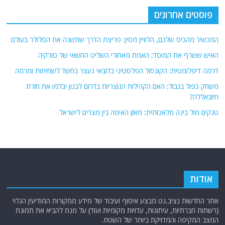
פוסטים אחרונים
המכשיר מהכיס שלכם, הלוויין מסין: פריצת הדרך שתשנה את הסלולר בעולם
האיש ששרף את המוסד: האמת מאחורי השליט החשאי של טורקיה
דרמה דיפלומטית: הקונסול הפלסטיני בדובאי נעצר בחשד לשחיתות ומרמה
משחק כפול בגבול: האם הקהילות הנוצריות בדרום לבנון יבלמו את חזרת
חיזבאללה?
טנקים מול בינה מלאכותית: מאזן האימה בין מצרים לישראל
אודות
אתר החדשות נציב.נט מבצע איסוף ועיבוד של מידע ממקורות המודיעין הגלוי
(רשתות חברתיות, עיתונות, עדויות מקומיות ועוד) על מנת להביא את תמונת
המצב המקיפה והמדויקת ביותר של השטח.