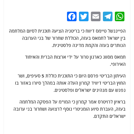
F
T
E
T
W
a
w
m
el
h
הפייננשל טיימס דיווח כי בריטניה הציעה תוכנית לסיום המלחמה
c
itt
ai
e
at
בין ישראל לחמאס בעזה, הכוללת שחרור של בני הערובה
e
er
l
g
s
הנותרים בעזה והקמת מדינה פלסטינית.
b
ra
A
חמאס מסווג כארגון טרור על ידי ארצות הברית והאיחוד
o
m
p
האירופי.
o
p
העיתון הבריטי פרסם היום כי התוכנית כוללת 5 סעיפים, ושר
k
החוץ הבריטי דיוויד קמרון העלה אותה במהלך סיורו באזור בו
נפגש עם מנהיגים ישראלים ופלסטינים.
בראיון לרויטרס אמר קמרון כי המו"מ על הפסקה המלחמה
בעזה, העברת סיוע הומניטרי נוסף לרצועה ושחרור בני ערובה
ישראלים התקדם.