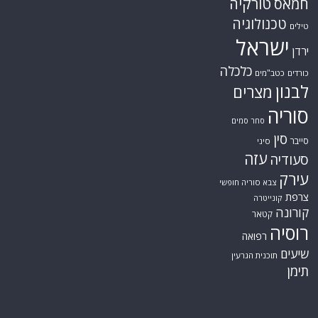
טורקיה
חמאס
טכנולוגיה
טילים
ישראל
ירדן
כלכלה
כורדים
כטב"מים
לבנון
מצרים
סוריה
סחר סמים
סין
סייבר
סיני
עזה
סעודיה
עירק
צבא סוריה חופשי
צרפת
קונייטרה
קורונה
קטאר
רוסיה
רפואה
שיעים
תוכנית הגרעין
תימן