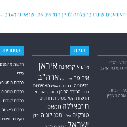
יראנים שיגרו בהצלחה לוויין המדאיג את ישראל והמערב
→
תגיות
קטגוריות
יעין הגלוי
איראן
חדשות מהעולם
אוקראינה
או"ם
א את תמונת המצב
כללי
ארה"ב
אירופה
אפריקה
כתבות היסטוריה
בריטניה
האמירויות
גרמניה
דאעש
בעלי הזכויות
המזרח התיכון
כתבות מומחים
המפרץ הפרסי
הגולן
אתה מעוניין
הרשות הפלסטינית
חות'ים
כתבות קצרות
חיזבאללה
חמאס
כתבות ראשיות
טורקיה
טכנולוגיה
ירדן
טילים
סקירות תשתית
ישראל
כורדים
כטב"מים