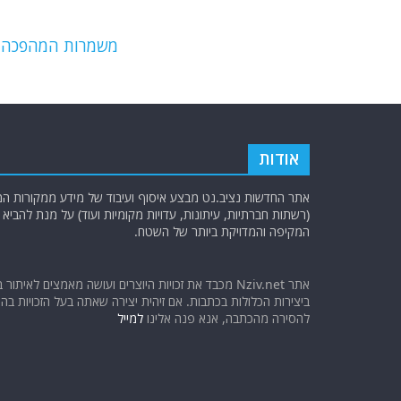
o
m
p
o
p
משמרות המהפכה הא
k
אודות
אתר החדשות נציב.נט מבצע איסוף ועיבוד של מידע ממקורות המוד
(רשתות חברתיות, עיתונות, עדויות מקומיות ועוד) על מנת להבי
המקיפה והמדויקת ביותר של השטח.
אתר Nziv.net מכבד את זכויות היוצרים ועושה מאמצים לאיתור 
ביצירות הכלולות בכתבות. אם זיהית יצירה שאתה בעל הזכויות בה ו
להסירה מהכתבה, אנא פנה אלינו
למייל