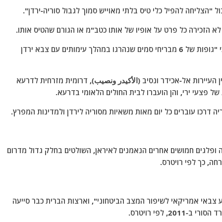
ל "הצליחה להפיל כלי טיס בלתי מאוייש סמוך לגבול סוריה-ירדן".
לא הזכירה כל פרט על אופיו של אותו כטב"מ או הגורם שהטיס אותו.
דיווח שלשום כי "גופות של 6 מבריחי סמים שנהרגו במהלך עימותים עם צבא ירדן
 העיירות אל-אכידר ונסיב (الأكيدر ونصيب), דרומית מזרחית לדרעא
של פצעי ירי, והן הועברו לבית החולים הלאומי בדרעא.
וריה דרכו עוברים כל יום מאות משאיות מסוריה לירדן ולמדינות המפרץ.
 ופלגים חמושים אחרים הנאמנים לאיראן, השולטים בחלק גדול מדרום
חה, כך לפי רויטרס.
ע צבאי אמריקאי לשיפור המצב הביטחוני", וארצות הברית כבר סייעה
, לפי רויטרס.