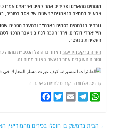
מומחים מהאו"ם ופקידים אמריקאים ואירופים אמרו כי 
צבאיים למחצה הנאמנים למשטרו של אסד בסוריה, במ
גורמים הנלחמים בסמים בארה"ב ובמערב הסבירו שסו
מיליארדי דולרים, וירדן הפכה לנתיב מעבר מרכזי לסמ
העשירות בנפט".
הערה ברקע הידיעה:
האזור בו הופל הכטב"מ מהווה כר פ
וסוריה העוקבים אחר הנעשה באזור מתוח זה.
קרדיט: אלחורה קרדיט לתמונה: אלגזירה
F
T
E
T
W
a
w
m
el
h
c
itt
ai
e
at
e
er
l
g
s
←
הבית בדמשק בו חוסלו בכירים מהמודיעין הא
b
ra
A