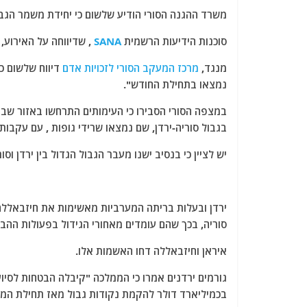
a
w
m
el
h
משרד ההגנה הסורי הודיע ​​שלשום כי יחידת משמר הגבו
c
itt
ai
e
at
e
er
l
g
s
סוכנות הידיעות הרשמית
SANA
, שדיווחה על האירוע, 
b
ra
A
מנגד,
מרכז המעקב הסורי לזכויות אדם
o
m
p
נמצאו בתחילת החודש".
o
p
במצפה הסורי הסבירו כי העימותים התרחשו באזור שבין
k
בגבול סוריה-ירדן, שם נמצאו שרידי גופות , עם עקבות 
יש לציין כי בנסיב ישנו מעבר הגבול הגדול בין ירדן וס
ירדן ובעלות בריתה המערביות מאשימות את חיזבאללה
סוריה, בכך שהם עומדים מאחורי הגידול בפעולות ההבר
איראן וחיזבאללה דחו האשמות אלו.
גורמים ירדנים אמרו כי הממלכה "קיבלה הבטחות לסיו
בכמיליארד דולר להקמת נקודות גבול מאז תחילת המרד הסורי ב-2011