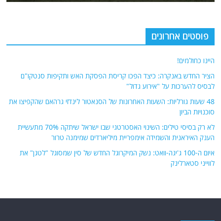
אודות
אתר החדשות נציב.נט מבצע איסוף ועיבוד של מידע ממקורות המודיעין הגלוי
(רשתות חברתיות, עיתונות, עדויות מקומיות ועוד) על מנת להביא את תמונת
המצב המקיפה והמדויקת ביותר של השטח.
אתר Nziv.net מכבד את זכויות היוצרים ועושה מאמצים לאיתור בעלי הזכויות
ביצירות הכלולות בכתבות. אם זיהית יצירה שאתה בעל הזכויות בה ואתה מעוניין
להסירה מהכתבה, אנא פנה אלינו
למייל
תגיות
קטגוריות
אוקראינה
או"ם
חדשות מהעולם
איראן
אירופה
כללי