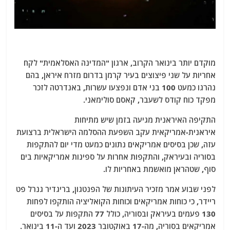
מוקדם יותר בינואר הקרוב, ארגון "המדינה האסלאמית" לקח
אחריות על שני פיצוצים בעיר קרמן בדרום מזרח איראן, בהם
נהרגו כמעט 100 בני אדם ונפצעו עשרות, באנדרטה לזכר
מפקד כוח קודס לשעבר, קאסם סולימאני.
התקיפה האיראנית מגיעה בזמן שיש מתיחות
איראנית-אמריקאית עקב השפעת ההסלמה הישראלית ברצועת
עזה, שכן בסיסים אמריקאים נתונים כמעט מדי יום להתקפות
בסוריה ובעיראק, והתקפות אחרות על ספינות אמריקאיות בים
סוף, שטהראן מואשמת באחריות לו.
לפני שבוע אמר מזכיר העיתונות של הפנטגון, בריגדיר גנרל פט
ריידר, כי כוחות אמריקאים וכוחות הקואליציה הותקפו לפחות
130 פעמים בעיראק ובסוריה, כולל 77 התקפות על בסיסים
אמריקאים בסוריה, מה-17 באוקטובר 2023 ועד ה-11 בינואר.