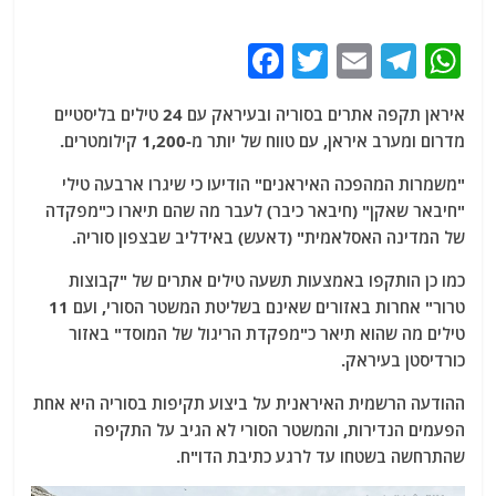
F
T
E
T
W
a
w
m
el
h
איראן תקפה אתרים בסוריה ובעיראק עם 24 טילים בליסטיים
c
itt
ai
e
at
מדרום ומערב איראן, עם טווח של יותר מ-1,200 קילומטרים.
e
er
l
g
s
"משמרות המהפכה האיראנים" הודיעו כי שיגרו ארבעה טילי
b
ra
A
"חיבאר שאקן" (חיבאר כיבר) לעבר מה שהם תיארו כ"מפקדה
o
m
p
של המדינה האסלאמית" (דאעש) באידליב שבצפון סוריה.
o
p
כמו כן הותקפו באמצעות תשעה טילים אתרים של "קבוצות
k
טרור" אחרות באזורים שאינם בשליטת המשטר הסורי, ועם 11
טילים מה שהוא תיאר כ"מפקדת הריגול של המוסד" באזור
כורדיסטן בעיראק.
ההודעה הרשמית האיראנית על ביצוע תקיפות בסוריה היא אחת
הפעמים הנדירות, והמשטר הסורי לא הגיב על התקיפה
שהתרחשה בשטחו עד לרגע כתיבת הדו"ח.