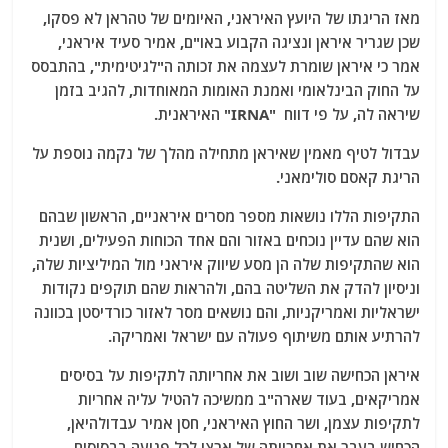
מאז הריגתו של היועץ האיראני, האיומים של טהראן לא פסקו,
שכן שגריר איראן ונציגה הקבוע באו"ם, אמיר סעיד איראני,
אמר כי איראן שומרת לעצמה את זכותה ה"לגיטימית", בהתבסס
על החוק הבינלאומי ואמנת האומות המאוחדות, להגיב בזמן
שיראה לה, על פי דווח "IRNA" האיראנית.
עבדול לטיף מאמין שאיראן מתחילה מהלך של נקמה נוספת על
הריגת קאסם סולימאני.
התקיפות הללו נושאות מספר מסרים איראניים, הראשון שבהם
הוא שהם עדיין נוכחים באזור והם אחד הכוחות הפעילים, ושנית
הוא שהתקיפות שלה הן מסע שיווק איראני מול המיליציות שלה,
וניסיון להדק את השליטה בהם, ולהראות שהם תוקפים נקודות
ישראליות ואמריקניות, והם נושאים מסר לאזור כורדיסטן בכוונה
להרתיע אותם משיתוף פעולה עם ישראל ואמריקה.
איראן הכחישה שוב ושוב את אחריותה לתקיפות על בסיסים
אמריקאים, בעוד שארה"ב ממשיכה להטיל עליה אחריות
לתקיפות עצמן, ושר החוץ האיראני, חסן אמיר עבדולהיאן,
הכחיש בעבר את אחריותה של ארצו לכל פגיעה בבסיסים