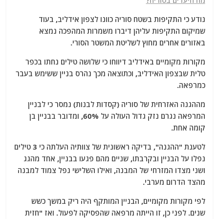
מה היעדים בסוריה?
נודע כי התקיפות בשטח סוריה כוונו לצפון אידליב, בעוד
שמיקום התקיפות עליהן דיברו משמרות המהפכה נמצא
באזורים אחרים מחוץ לשליטת המשטר הסורי.
מקורות מקומיים באידליב דיווחו כי שלושה טילים נחתו בכפר
טלית שבצפון האידליב, וכתוצאה מכך נהרס בניין ששימש בעבר
כמרפאה.
מההגנה האזרחית של סוריה (קסדות לבנות) נמסר כי לבניין
המרפאה נגרם נזק גדול העולה על 60%, ומדובר בבניין בן
קומה אחת.
לטענת "ההגנה", בדיקה ראשונית של צוותיה העלתה כי 3 טילים
נפלו על הבניין ובקרבתו, שניים מהם פגעו בבניין, אחד מהגג
ושני מצדו המזרחי של המבנה, ואילו השלישי נפל צמוד למבנה
מהצד הדרום מערבי.
לפי מקורות מקומיים, הבניין המותקף היה ריק במשך כשש
שנים. לפני כן, זו הייתה מרפאה שהפסיקה לפעול. ואז "חזית