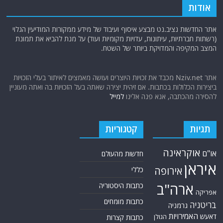
ארה"ב
כתבות היסטוריה
אפריקה
כתבות מומחים
בריטניה
גרמניה
האמירויות
דאעש
הגולן
כתבות קצרות
המזרח התיכון
כתבות ראשיות
המפרץ הפרסי
הרשות הפלסטינית
סקירות תשתית
חות'ים
קריקטורות
חיזבאללה
טורקיה
חמאס
טכנולוגיה
טילים
ישראל
ירדן
כלכלה
כורדים
כטב"מים
לבנון
מצרים
סוריה
סחר סמים
סין
סייבר
סיני