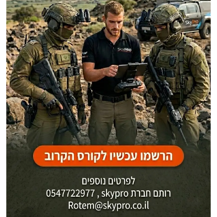
פוסטים אחרונים
היינו כחולמים!
הציר החדש באנקרה: כיצד הפכו קריסת הפסקת האש ותקיפות סנטקו"ם
לבסיס להערכות על "אירוע גדול"
48 שעות גורליות: השעות האחרונות של הסנאטור לינדזי גרהאם שהקפיצו את
סוכנויות הביון
לא רק בסיסי טילים: השינוי האסטרטגי שבו ישראל שיתקה 70% מתעשיית
הענק האיראנית והשמידה אימפריית מיליארדים שמימנה טרור
איום ה-100 ג'יגה-וואט: נשק המיקרוגל החדש של סין שמסוגל "לטגן" את
לווייני סטארלינק