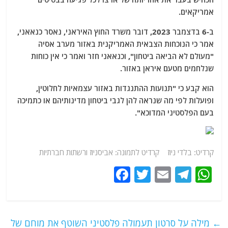
אמריקאים.
ב-6 בדצמבר 2023, דובר משרד החוץ האיראני, נאסר כנאאני,
אמר כי הנוכחות הצבאית האמריקנית באזור מערב אסיה
"מעולם לא הביאה ביטחון", וכנאאני חזר ואמר כי אין כוחות
שנלחמים מטעם איראן באזור.
הוא קבע כי "תנועות ההתנגדות באזור עצמאיות לחלוטין,
ופועלות לפי מה שנראה להן לגבי ביטחון מדינותיהם או כתמיכה
בעם הפלסטיני המדוכא".
קרדיט: בלדי ניוז קרדיט לתמונה: אביסניוז ורשתות חברתיות
F
T
E
T
W
a
w
m
el
h
c
itt
ai
e
at
e
er
l
g
s
←
מילה על סרטון תעמולה פלסטיני השוטף את מוחם של