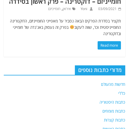
חומייניזם – דוקטרינה – פרק ראשון בסידרה
,
03/09/2021
Yoni
איראן
חומייניזם
תקציר בסדרת הפרקים הבאה נסביר על מאפייני החומייניזם, הדוקטרינה
החומייניסטית וכו', שווה לעקוב
בפרק זה נעסוק באג'נדה של חומייני
ובדוקטרינה
Read more
מדורי כתבות נוספים
חדשות מהעולם
כללי
כתבות היסטוריה
כתבות מומחים
כתבות קצרות
כתבות ראשיות