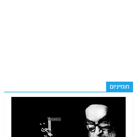
חומייניזם