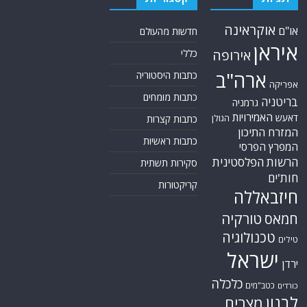
אוקראינה
או"ם
חדשות מהעולם
איראן
אירופה
כללי
ארה"ב
כתבות היסטוריה
אפריקה
כתבות מומחים
בריטניה
גרמניה
האמירויות
דאעש
הגולן
כתבות קצרות
המזרח התיכון
כתבות ראשיות
המפרץ הפרסי
הרשות הפלסטינית
סקירות תשתית
חות'ים
קריקטורות
חיזבאללה
טורקיה
חמאס
טכנולוגיה
טילים
ישראל
ירדן
כלכלה
כטב"מים
כורדים
לבנון
מצרים