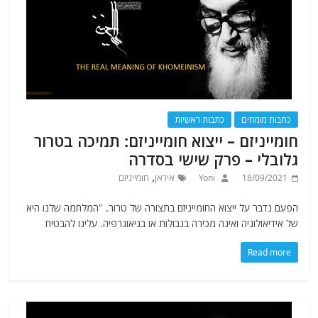
כתבות מומחים
כתבות ראשיות
חומייניזם – ייצוא חומייניזם: תמיכה בטרור
גלובלי – פרק שישי בסדרה
,
18/09/2021
Yoni
איראן
חומייניזם
הפעם נדבר על ייצוא החומייניזם בתצורה של טרור. "המלחמה שלנו היא
של אידיאולוגיה ואינה מכירה בגבולות או בגיאוגרפיה. עלינו להבטיח
Read more