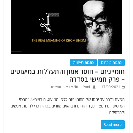
כתבות מומחים
כתבות ראשיות
חומייניזם – חוסר אמון והתעללות במיעוטים
– פרק חמישי בסדרה
,
17/09/2021
Yoni
איראן
חומייניזם
הפעם נדבר על יחסו של החומייניזם כלפי המיעוטים באיראן. “מרכזי
המיסיונרים הנוצריים, היהודיים והבהאים פזורים בטהרן כדי להונות אנשים
ולהרחיקם
Read more