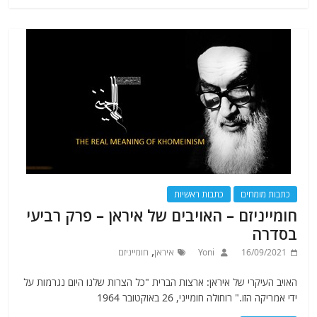
כתבות מומחים
כתבות ראשיות
חומייניזם – האויבים של איראן – פרק רביעי
בסדרה
,
16/09/2021
Yoni
איראן
חומייניזם
האויב העיקרי של איראן: ארצות הברית "כל הצרות שלנו היום נגרמות על
ידי אמריקה הזו." רוחולה חומייני, 26 באוקטובר 1964