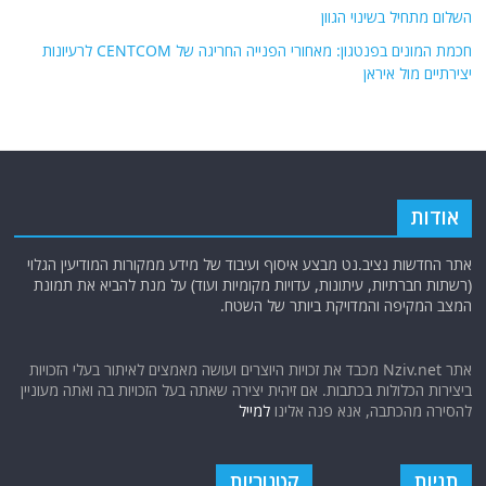
השלום מתחיל בשינוי הגוון
חכמת המונים בפנטגון: מאחורי הפנייה החריגה של CENTCOM לרעיונות
יצירתיים מול איראן
אודות
אתר החדשות נציב.נט מבצע איסוף ועיבוד של מידע ממקורות המודיעין הגלוי
(רשתות חברתיות, עיתונות, עדויות מקומיות ועוד) על מנת להביא את תמונת
המצב המקיפה והמדויקת ביותר של השטח.
אתר Nziv.net מכבד את זכויות היוצרים ועושה מאמצים לאיתור בעלי הזכויות
ביצירות הכלולות בכתבות. אם זיהית יצירה שאתה בעל הזכויות בה ואתה מעוניין
להסירה מהכתבה, אנא פנה אלינו
למייל
תגיות
קטגוריות