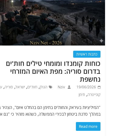
כתבות ראשיות
כוחות קומנדו ומומחי טילים חות'ים
בדרום סוריה: מפת האיום המזרחי
נחשפת
,
,
,
,
19/06/2026
Nziv
הגולן
חות'ים
ישראל
סוריה
עי
,
קונייטרה
תימן
"המיליציות בעיראק והחות'ים בתימן הם בהחלט איום", הצהיר 
במהלך סדנת ביטחון לבכירי הממשלה, כשהוא מזהיר כי "גם א
Read more