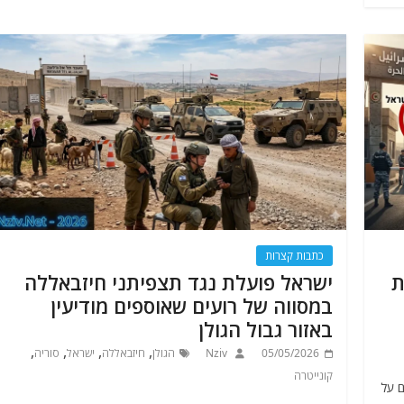
כתבות קצרות
ת
ישראל פועלת נגד תצפיתני חיזבאללה
במסווה של רועים שאוספים מודיעין
באזור גבול הגולן
,
,
,
,
05/05/2026
Nziv
הגולן
חיזבאללה
ישראל
סוריה
קונייטרה
ם על