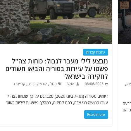
כתבות קצרות
מבצע לילי מעבר לגבול: כוחות צה"ל
פשטו על עיירות בסוריה והביאו חשודים
לחקירה בישראל
,
,
,
,
רק
08/06/2026
Nziv
הגולן
ישראל
סוריה
קונייטרה
דיווחים מסוריה (מה-7 ביוני 2026) מצביעים על כך שכוחות צה"ל
עצרו חמישה בני אדם, בהם קטינים, במהלך פשיטות ליליות באזור
ברעם
ם הם
Read more