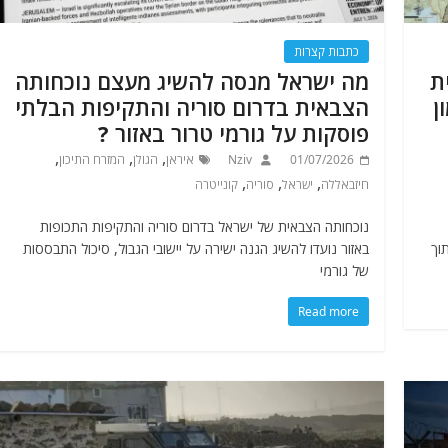
כתבות קצרות
ת
מה ישראל מנסה להשיג מעצם נוכחותה
ן
הצבאית בדרום סוריה והתקיפות הבלתי
פוסקות על גורמי טרור באזור ?
,
,
,
01/07/2026
Nziv
איראן
הגולן
המזרח התיכון
,
,
,
חיזבאללה
ישראל
סוריה
קונייטרה
נוכחותה הצבאית של ישראל בדרום סוריה והתקיפות התכופות
וך
באזור נועדו להשיג הגנה ישירה על יישובי הגבול, סיכול התבססות
של גורמי
Read more