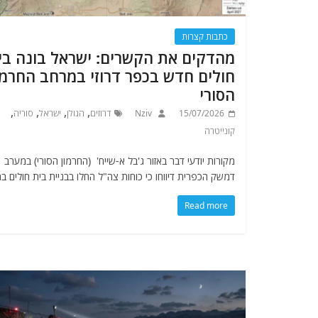
כתבות קצרות
מהדקים את הקשרים: ישראל בונה בי
חולים חדש בכפר דרוזי במרחב החרמו
הסורי
,
,
,
,
15/07/2026
Nziv
דרוזים
הגולן
ישראל
סוריה
קונייטרה
מקורות יודעי דבר באזור ג'בל א-שייח' (החרמון הסורי) במערב
דמשק הכפרית דיווחו כי כוחות צה"ל החלו בבניית בית חולים בת
Read more