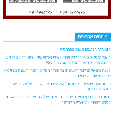
חיזבאללה מכתיבים תנאים מההריסות
משבר הכטב"מים האמריקאי: אחרי עשרות הפלות בידי איראן והחות'ים ארה״ב
מחזירה מהפנסיה את המל"טים של שנות ה-90
פצצת מים על הנילוס? החשש הגובר משחרור חירום מסכר הרנסנס באתיופיה
לפני שיא עונת הגשמים
הפסד טקטי או משבר אסטרטגי? השפעת נפילת הבופור על מעמדו של
חיזבאללה בלבנון
דרמה בדרום לבנון: תושבים שיעים במעוזי חיזבאללה דורשים לפרק את הארגון
מנשקו ולהחזיר את השליטה למדינה
אודות
אתר החדשות נציב.נט מבצע איסוף ועיבוד של מידע ממקורות המודיעין הגלוי
(רשתות חברתיות, עיתונות, עדויות מקומיות ועוד) על מנת להביא את תמונת