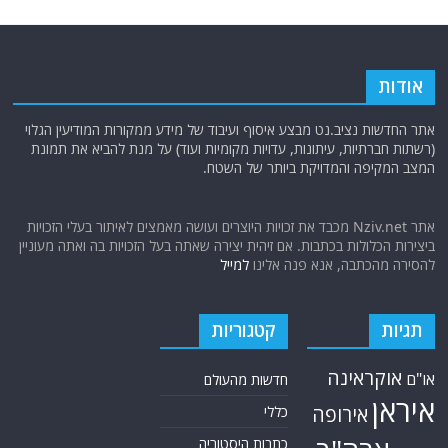
המצב המקיפה והמדויקת ביותר של השטח.
אתר Nziv.net מכבד את זכויות היוצרים ועושה מאמצים לאיתור בעלי הזכויות
ביצירות הכלולות בכתבות. אם זיהית יצירה שאתה בעל הזכויות בה ואתה מעוניין
להסירה מהכתבה, אנא פנה אלינו
למייל
תגיות
קטגוריות
אוקראינה
או"ם
חדשות מהעולם
איראן
אירופה
כללי
ארה"ב
כתבות היסטוריה
אפריקה
כתבות מומחים
בריטניה
גרמניה
האמירויות
דאעש
הגולן
כתבות קצרות
המזרח התיכון
המפרץ
כתבות ראשיות
הרשות
הפרסי
הפלסטינית
חות'ים
סקירות תשתית
חיזבאללה
קריקטורות