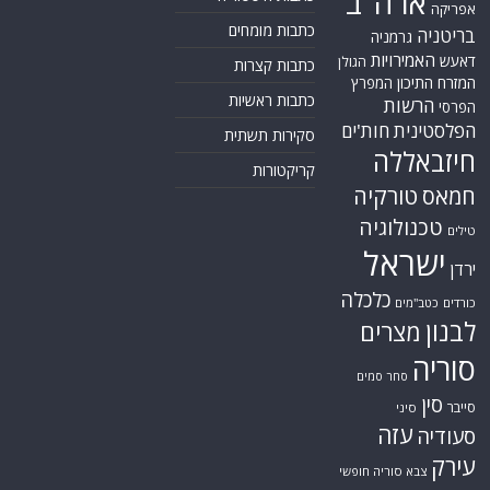
טורקיה
חמאס
טכנולוגיה
טילים
ישראל
ירדן
כלכלה
כורדים
כטב"מים
לבנון
מצרים
סוריה
סחר סמים
סין
סייבר
סיני
עזה
סעודיה
עירק
צבא סוריה חופשי
צרפת
קונייטרה
קורונה
קטאר
רוסיה
רפואה
שיעים
תוכנית הגרעין
תימן