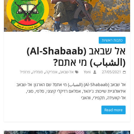
כתבות ראשיות
אל שבאב (Al-Shabaab)
(الشباب) מי אתם?
,
,
,
27/05/2021
Yoni
אל-שבאב
אפריקה
סומליה
פרופיל
אל שבאב (Al-Shabaab) (الشباب) מי אתם? שם הארגון: אל-שבאב
אידאולוגיית שייכות: ג'יהאד, אסלאם רדיקלי קיצוני, סלפי, סוני,
אל-קאעידה, תקפירי, ווהאבי
Read more