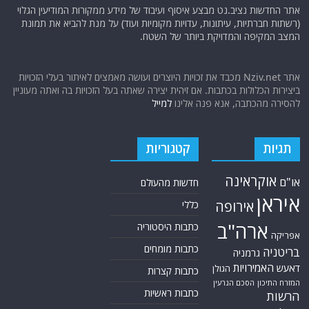
אתר החדשות נציב.נט מבצע איסוף ועיבוד של מידע ממקורות המודיעין הגלוי
(רשתות חברתיות, עיתונות, עדויות מקומיות ועוד) על מנת להביא את תמונת
המצב המקיפה והמדויקת ביותר של השטח.
אתר Nziv.net מכבד את זכויות היוצרים ועושה מאמצים לאיתור בעלי הזכויות
ביצירות הכלולות בכתבות. אם זיהית יצירה שאתה בעל הזכויות בה ואתה מעוניין
להסירה מהכתבה, אנא פנה אלינו
למייל
תגיות
קטגוריות
אוקראינה
או"ם
חדשות מהעולם
איראן
אירופה
כללי
ארה"ב
כתבות היסטוריה
אפריקה
כתבות מומחים
בריטניה
גרמניה
האמירויות
דאעש
הגולן
כתבות קצרות
המזרח התיכון
הסכם הגרעין
כתבות ראשיות
הרשות