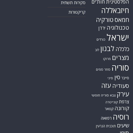
הפלסטינית
חות'ים
סקירות תשתית
חיזבאללה
קריקטורות
חמאס
טורקיה
טכנולוגיה
ירדן
ישראל
כורדים
לבנון
כלכלה
לוב
מצרים
מרוקו
סוריה
סחר סמים
סין
סייבר
סיני
עזה
סעודיה
עירק
צבא סוריה חופשי
צרפת
קונייטרה
קורונה
קטאר
רוסיה
רפואה
שיעים
תוכנית הגרעין
תימן