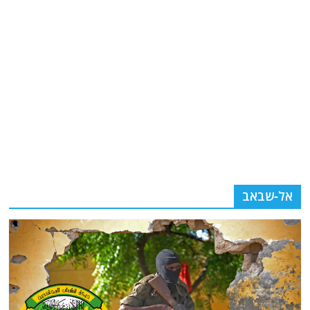
אל-שבאב