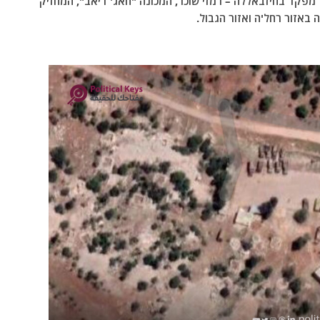
 מפקד בחיזבאללה – רמזי שוכר, המכונה "חאג' דיאב", המחזיק
באזור רחל'ה ואזור הגבול.