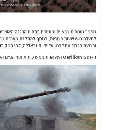
מספר מומחים צבאיים ומומחים בתחום ההגנה האווירי
למעלה מ-6 שעות רצופות, בנוסף להתקנת מער
ורצועת הגבול עם לבנון על ידי חיזבאללה, לפי המקורו
ה-Oerlikon GDF היא אחת ממערכות תותחי הנ"מ השוויצרית, המשתמשת בזוג תותחים אוטומטיים בקוטר 35 מ"מ.