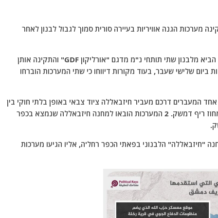
ינה מערכות הגנה אוויריות בעיירה סורית סמוך לגבול לבנון לאחר
, חיזבאללה הביא מלבנון שתי תותחי נ"מ מדגם "אורליקון GDF" והתקינה אותן
 ביום שלישי שעבר, בעוד מקורות דיווחו כי שתי המערכות הוברחו
חד המעברים דרכם מעביר חיזבאללה ציוד צבאי באופן בלתי חוקי בין
2 המדינות, סמוך לאזור כפר יבוס באזור המערבי של מחוז ריף דמשק. 2 המערכות הובאו למחנה חיזבאללה שנמצא בכפר
ק.
ה "חיזבאללה" הלבנוני בפאתי הכפר רחל'ה, אליו הגיעו מערכות