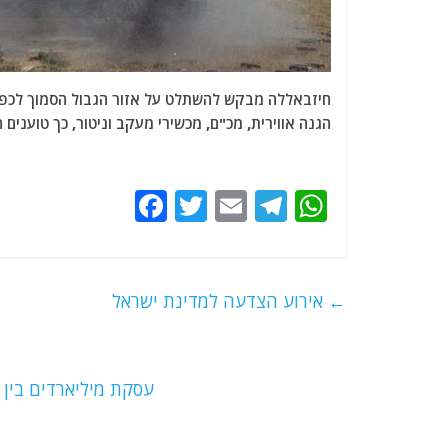
חיזבאללה מבקש להשתלט על אזור הגבול הסמוך לכפ
הגנה אווירית, מכ"ם, מכשירי מעקב וניטור, כך טוענים 
F
T
E
T
W
a
w
m
el
h
c
itt
ai
e
at
e
er
l
g
s
←
אירוע הצדעה למדינת ישראל
b
ra
A
o
m
p
o
p
עסקת מיליארדים בין
k