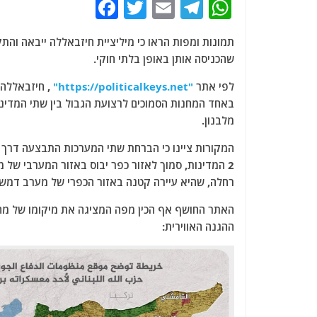
F
T
E
T
W
a
w
m
el
h
תמונות ומפות הראו כי מיליציית חיזבאללה ייבאה והתק
c
itt
ai
e
at
שהכניסה אותן באופן בלתי חוקי.
e
er
l
g
s
לפי אתר
"https://politicalkeys.net"
b
ra
A
באחד המחנות הסמוכים לרצועת הגבול בין שתי המדינות
o
m
p
מלבנון.
o
p
המקורות ציינו כי הברחת שתי המערכות התבצעה דרך א
k
רחלה, שהיא עיירה קטנה באזור הכפרי של מערב דמש
האתר החושף אף הכין מפה המציגה את מיקומו של מחנ
ההגנה האווירית: