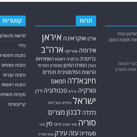
תגיות
קטגוריות
יעין הגלוי
איראן
חדשות מהעולם
אוקראינה
או"ם
א את תמונת המצב
כללי
ארה"ב
אירופה
אפריקה
כתבות היסטוריה
בריטניה
האמירויות
גרמניה
דאעש
בעלי הזכויות
המזרח התיכון
כתבות מומחים
המפרץ הפרסי
הגולן
אתה מעוניין
הרשות הפלסטינית
חות'ים
כתבות קצרות
חיזבאללה
חמאס
כתבות ראשיות
טורקיה
טכנולוגיה
ירדן
טילים
סקירות תשתית
ישראל
כורדים
כטב"מים
קריקטורות
לבנון
מצרים
כלכלה
סוריה
סין
סייבר
סיני
סחר סמים
עזה
עירק
סעודיה
צבא סוריה