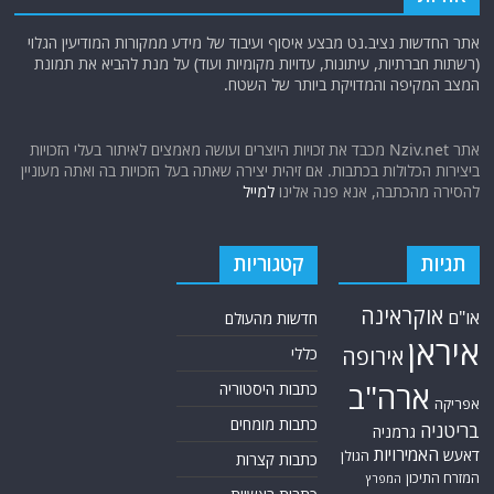
אתר החדשות נציב.נט מבצע איסוף ועיבוד של מידע ממקורות המודיעין הגלוי
(רשתות חברתיות, עיתונות, עדויות מקומיות ועוד) על מנת להביא את תמונת
המצב המקיפה והמדויקת ביותר של השטח.
אתר Nziv.net מכבד את זכויות היוצרים ועושה מאמצים לאיתור בעלי הזכויות
ביצירות הכלולות בכתבות. אם זיהית יצירה שאתה בעל הזכויות בה ואתה מעוניין
להסירה מהכתבה, אנא פנה אלינו
למייל
תגיות
קטגוריות
אוקראינה
או"ם
חדשות מהעולם
איראן
אירופה
כללי
ארה"ב
כתבות היסטוריה
אפריקה
כתבות מומחים
בריטניה
גרמניה
האמירויות
דאעש
הגולן
כתבות קצרות
המזרח התיכון
המפרץ