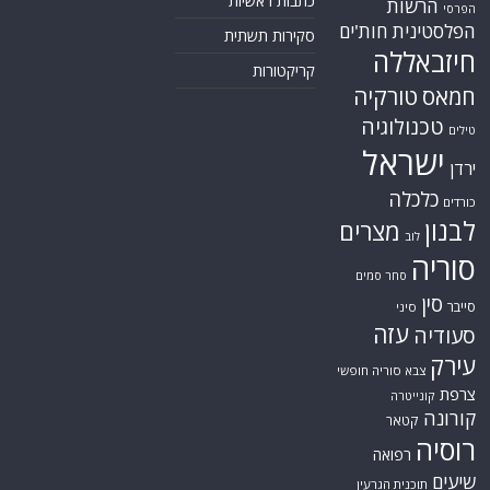
כתבות ראשיות
הרשות
הפרסי
הפלסטינית
חות'ים
סקירות תשתית
חיזבאללה
קריקטורות
טורקיה
חמאס
טכנולוגיה
טילים
ישראל
ירדן
כלכלה
כורדים
לבנון
מצרים
לוב
סוריה
סחר סמים
סין
סייבר
סיני
עזה
סעודיה
עירק
צבא סוריה חופשי
צרפת
קונייטרה
קורונה
קטאר
רוסיה
רפואה
שיעים
תוכנית הגרעין