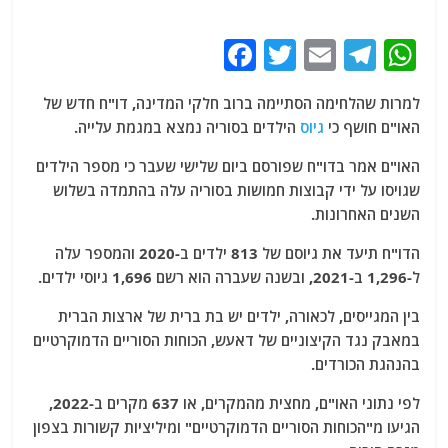
F
T
E
T
W
a
w
m
el
h
למרות שהלחימה הסתיימה ברוב חלקי המדינה, דו"ח חדש של
c
itt
ai
e
at
האו"ם חושף כי
גיוס
הילדים בסוריה נמצא במגמת עלייה.
e
er
l
g
s
האו"ם אמר בדו"ח שפורסם ביום שלישי שעבר כי מספר הילדים
b
ra
A
שגויסו על ידי קבוצות חמושות בסוריה עלה בהתמדה בשלוש
o
m
p
השנים האחרונות.
o
p
הדו"ח תיעד את גיוסם של 813 ילדים ב-2020 והמספר עלה
k
ל-1,296 ב-2021, ובשנה שעברה הוא רשם 1,696 גיוסי ילדים.
בין המגייסים, לכאורה, ילדים יש בת ברית של ארצות הברית
במאבק נגד הקיצוניים של דאעש, הכוחות הסוריים הדמוקרטיים
בהנהגת הכורדים.
לפי נתוני האו"ם, מחצית מהמקרים, או 637 מקרים ב-2022,
הגיעו מ"הכוחות הסוריים הדמוקרטיים" ומיליציות קשורות בצפון