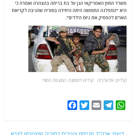
משרד החוץ האמריקאי הגן על בת בריתה בהצהרה ואמרה כי
היא "המפלגה החמושה היתה היחידה בסוריה שהגיבה לקריאת
האו"ם להפסיק את גיוס הילדים".
קרדיט: אלערביה קרדיט לתמונה: המצפה הסורי
F
T
E
T
W
a
w
m
el
h
c
itt
ai
e
at
e
er
l
g
s
←
דיווח: ארה"ב מגייסת צעירים בסוריה שיצטרפו לצבא