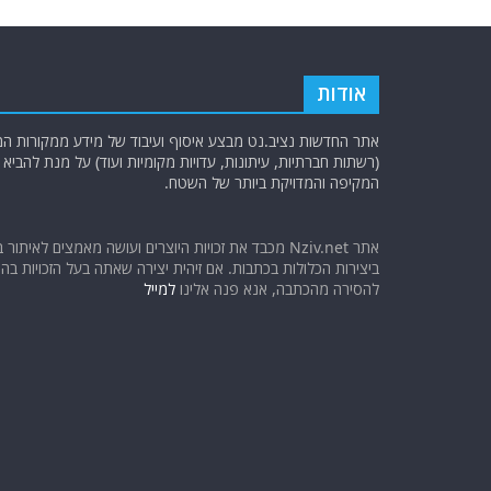
אודות
אתר החדשות נציב.נט מבצע איסוף ועיבוד של מידע ממקורות המוד
(רשתות חברתיות, עיתונות, עדויות מקומיות ועוד) על מנת להבי
המקיפה והמדויקת ביותר של השטח.
אתר Nziv.net מכבד את זכויות היוצרים ועושה מאמצים לאיתור 
ביצירות הכלולות בכתבות. אם זיהית יצירה שאתה בעל הזכויות בה ו
להסירה מהכתבה, אנא פנה אלינו
למייל