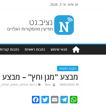
יום שישי, יוני 5, 2026
Nziv.net
מודיעין
מהמקורות
הגלויים
תנאי שימוש
כתבות ראשיות
כתבות קצרות
כתבות ראשיות
מבצע "מגן וחץ" – מבצע י
,
,
,
09/05/2023
Nziv
ג'יהאד איסלמי
חמאס
ישראל
F
T
E
T
W