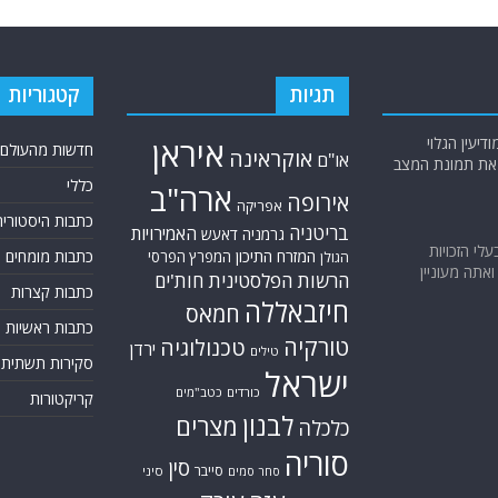
תגיות
קטגוריות
יעין הגלוי
איראן
חדשות מהעולם
אוקראינה
או"ם
א את תמונת המצב
כללי
ארה"ב
אירופה
אפריקה
כתבות היסטוריה
בריטניה
האמירויות
גרמניה
דאעש
בעלי הזכויות
המזרח התיכון
כתבות מומחים
המפרץ הפרסי
הגולן
אתה מעוניין
הרשות הפלסטינית
חות'ים
כתבות קצרות
חיזבאללה
חמאס
כתבות ראשיות
טורקיה
טכנולוגיה
ירדן
טילים
סקירות תשתית
ישראל
כורדים
כטב"מים
קריקטורות
לבנון
מצרים
כלכלה
סוריה
סין
סייבר
סיני
סחר סמים