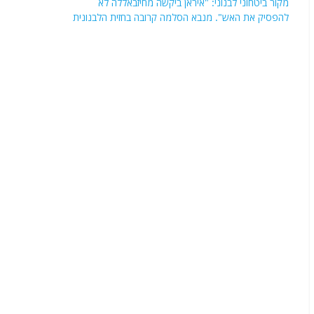
מקור ביטחוני לבנוני: "איראן ביקשה מחיזבאללה לא
להפסיק את האש". מנבא הסלמה קרובה בחזית הלבנונית