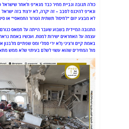
כולה תגובה וגביית מחיר כבד מגא"פ ולאחר שישראל 
וגא"פ להיכנס לסבב – זה יקרה, לא ירצו? בזה ישראל
לא מבצע יזום "לחיסול תשתית הטרור החמאסי" או סיס
התגובה המיידית בשבוע שעבר הייתה על חמאס כגורם 
עצמה על האחראים ישירות למטח. ועכשיו באמת נראה 
באמת קיים ורציני (לא ירי סמלי ומס שפתיים מלבנון א
מול המחירים שהוא עשוי לשלם בעיתוי שלא ממש מתאי