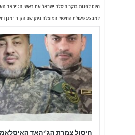
a
w
m
el
h
היום לפנות בוקר חיסלה ישראל את ראשי הג'יהאד האי
c
itt
ai
e
at
e
er
l
g
s
למבצע פעולת החיסול המוצלח ניתן שם הקוד "מגן וחץ
b
ra
A
o
m
p
o
p
k