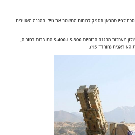
, IRNA, הודיעה כי הושג הסכם לפיו טהראן תספק לכוחות המשטר את טילי ההגנה האווירית
מהסוכנות האיראנית נמסר כי "התקיפות הרצופות, וכישלון מערכות ההגנה הרוסיות S-300 ו-S-400 המוצבות בסוריה,
איראנית (חורדד 15).