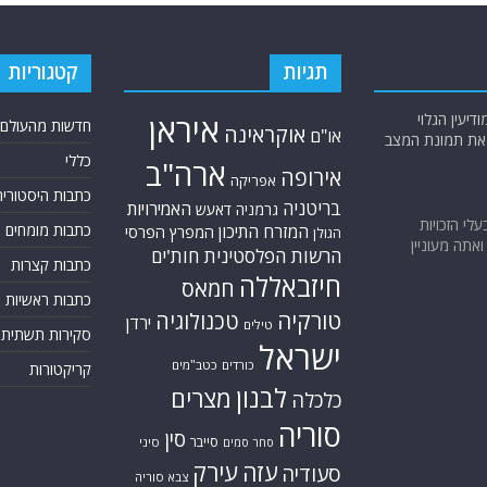
תגיות
קטגוריות
יעין הגלוי
איראן
חדשות מהעולם
אוקראינה
או"ם
א את תמונת המצב
כללי
ארה"ב
אירופה
אפריקה
כתבות היסטוריה
בריטניה
האמירויות
גרמניה
דאעש
בעלי הזכויות
המזרח התיכון
כתבות מומחים
המפרץ הפרסי
הגולן
אתה מעוניין
הרשות הפלסטינית
חות'ים
כתבות קצרות
חיזבאללה
חמאס
כתבות ראשיות
טורקיה
טכנולוגיה
ירדן
טילים
סקירות תשתית
ישראל
כורדים
כטב"מים
קריקטורות
לבנון
מצרים
כלכלה
סוריה
סין
סייבר
סיני
סחר סמים
עזה
עירק
סעודיה
צבא סוריה