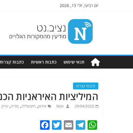
יום רביעי, יולי 15, 2026
Nziv.net
מודיעין
מהמקורות
הגלויים
תנאי שימוש
כתבות ראשיות
כתבות קצרות
כתבות קצרות
המיליציות האיראניות הכנ
,
,
,
29/04/2023
Nziv
איראן
חיזבאללה
סוריה
עירק
F
T
E
T
W