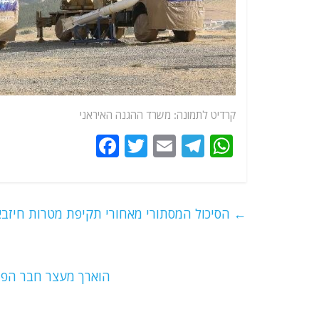
קרדיט לתמונה: משרד ההגנה האיראני
F
T
E
T
W
a
w
m
el
h
c
itt
ai
e
at
e
er
l
g
s
←
הסיכול המסתורי מאחורי תקיפת מטרות חיזב
b
ra
A
o
m
p
o
p
הוארך מעצר חבר הפ
k