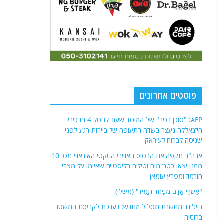
פוסטים אחרונים
AFP: "סוכן בכיר" של המוסד שעזר לחסל 4 מבכירי
חיזבאללה נעצר בשדה התעופה של ביירות רגע לפני
שניסה לברוח לעיראק
ארה"ב תקפה את הבסיס האווירי הטקטי האיראני מס' 10
ממנו יצאו כטב"מים וטילים בליסטיים שאיימו על מצרי
הורמוז ומפרץ עומאן
"אַשְׁרֵי אָדָם מְפַחֵד תָּמִיד" (משלי)
בייג'ינג מחשבת מסלול מחדש: נערכת לקריסת המשטר
ברוסיה