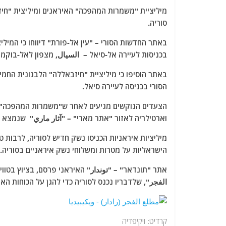
a
w
m
el
h
מיליציית "משמרות המהפכה" האיראנים ומיליצית "חיז
c
itt
ai
e
at
סוריה.
e
er
l
g
s
באתר החדשות הסורי – "עין אל-פורת" דיווחו כי המי
b
ra
A
בכניסות לעיירה אל-סיאל – السيال, מצפון לאל-בוקמא
o
m
p
באתר הוסיפו כי מיליציית "חיזבאללה" הלבנונית הח
o
p
הסורי בכניסה לעיירה סיאל.
k
הצעדים הנוקשים מגיעים לאחר ש"משמרות המהפכה" הא
וארטילריה לאזור "אתר מארי" – "آثار ماري" שנמצא 
מיליציות איראניות הכניסו נשק חדיש לסוריה, לרבות
הישראליות על מטרות ומשלוחי נשק איראניים בסוריה.
אתר "תונדאר" – "توندار" האיראני פרסם, בציוץ בטווי
الفجر", שלדבריו נכנס לסוריה כדי להגן על הכוחות הא
קרדיט: ויקיפדיה