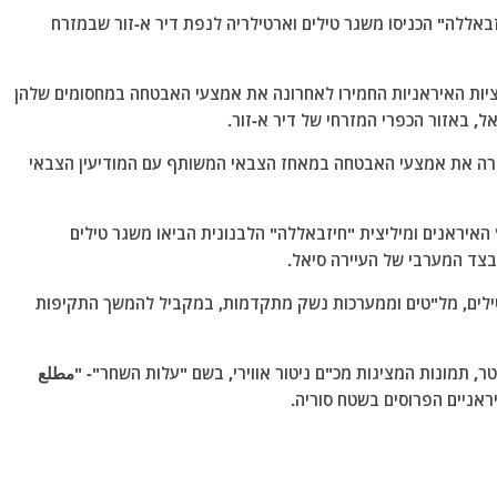
באללה" הכניסו משגר טילים וארטילריה לנפת דיר א-זור שבמזרח
ליציות האיראניות החמירו לאחרונה את אמצעי האבטחה במחסומים שלהן
ל, באזור הכפרי המזרחי של דיר א-זור.
מירה את אמצעי האבטחה במאחז הצבאי המשותף עם המודיעין הצבאי
יראנים ומיליצית "חיזבאללה" הלבנונית הביאו משגר טילים
בצד המערבי של העיירה סיאל.
 טילים, מל"טים וממערכות נשק מתקדמות, במקביל להמשך התקיפות
טר, תמונות המציגות מכ"ם ניטור אווירי, בשם "עלות השחר"- "مطلع
יראניים הפרוסים בשטח סוריה.