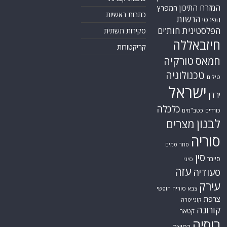
המזרח התיכון
המפרץ
כתבות ראשיות
הרשות
הפרסי
הפלסטינית
חות'ים
סקירות תשתית
חיזבאללה
קריקטורות
טורקיה
חמאס
טכנולוגיה
טילים
ישראל
ירדן
כלכלה
כורדים
כטב"מים
לבנון
מצרים
סוריה
סחר סמים
סין
סייבר
סיני
עזה
סעודיה
עירק
צבא סוריה חופשי
צרפת
קונייטרה
קורונה
קטאר
רוסיה
רפואה