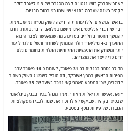
לאחר שהבנק בוושינגטון היקצה מסגרת של 3 מיליארד דולר
לקהיר בשנה שעברה בתנאי שייושמו רפורמות מבניות.
בראש הנושאים הללו עומדת הדרישה לשוק מט"ח גמיש באמת,
דבר שלדברי אנליסטים אינו מיושם במלואו. הדבר, בתורו, גורם
להמשך מחסור בדולרים במדינה, מה שמאפשר לצבר היבוא
המוערך ב-4 מיליארד דולר הממתין לשחרור ותשלום לגדול עוד
יותר ומשתק את התעשיות המקומיות התלויות בחומרים גלם
זרים כדי לייצר את מוצריהם.
הדולר נסחר בבנקים בכ-31 פאונד, לעומת כ-16 פאונד ערב
הפיחות הראשון במרץ אשתקד, וזה הוביל לשגשוג השוק השחור
לדולרים, שכן המטבע האמריקאי נמכר בשער של 35 פאונד.
"זאת אפשרות ריאלית מאוד", אמר מנהל בכיר בבנק בינלאומי
שבסיסו בקהיר, שביקש לא להזכיר את שמו, לגבי הספקולציות
הגוברת של פיחות נוסף במטבע.