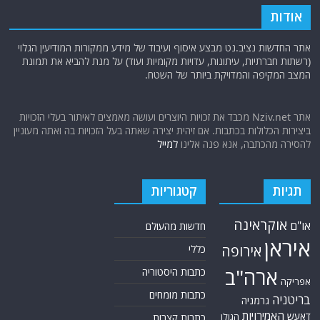
אודות
אתר החדשות נציב.נט מבצע איסוף ועיבוד של מידע ממקורות המודיעין הגלוי
(רשתות חברתיות, עיתונות, עדויות מקומיות ועוד) על מנת להביא את תמונת
המצב המקיפה והמדויקת ביותר של השטח.
אתר Nziv.net מכבד את זכויות היוצרים ועושה מאמצים לאיתור בעלי הזכויות
ביצירות הכלולות בכתבות. אם זיהית יצירה שאתה בעל הזכויות בה ואתה מעוניין
להסירה מהכתבה, אנא פנה אלינו
למייל
תגיות
קטגוריות
אוקראינה
או"ם
חדשות מהעולם
איראן
אירופה
כללי
ארה"ב
כתבות היסטוריה
אפריקה
כתבות מומחים
בריטניה
גרמניה
האמירויות
דאעש
הגולן
כתבות קצרות