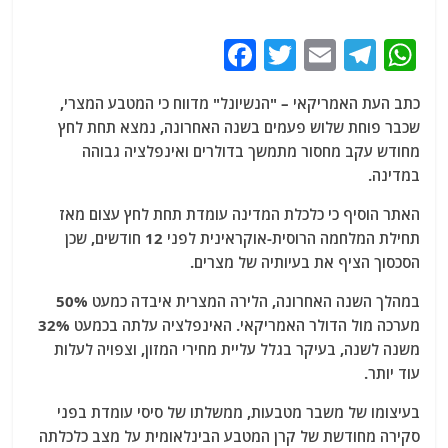
F
T
E
T
W
a
w
m
el
h
כתב העת האמריקאי – "הנשיונל" מדווח כי המטבע המצרי,
c
itt
ai
e
at
שכבר פוחת שלוש פעמים בשנה האחרונה, נמצא תחת לחץ
e
er
l
g
s
מחודש עקב מחסור מתמשך בדולרים ואינפלציה גבוהה
b
ra
A
במדינה.
o
m
p
האתר הוסיף כי כלכלת המדינה עומדת תחת לחץ עצום מאז
o
p
תחילת המלחמה הרוסית-אוקראינית לפני 12 חודשים, שכן
הסכסוך הציף את בעיותיה של מצרים.
k
במהלך השנה האחרונה, הלירה המצרית איבדה כמעט 50%
מערכה מול הדולר האמריקאי. האינפלציה עלתה בכמעט 32%
משנה לשנה, בעיקר בגלל עליית מחירי המזון, וצפויה לעלות
עוד יותר.
בעיצומו של משבר מטבעות, ממשלתו של סיסי עומדת בפני
סקירה מחודשת של קרן המטבע הבינלאומית על מצב כלכלתה