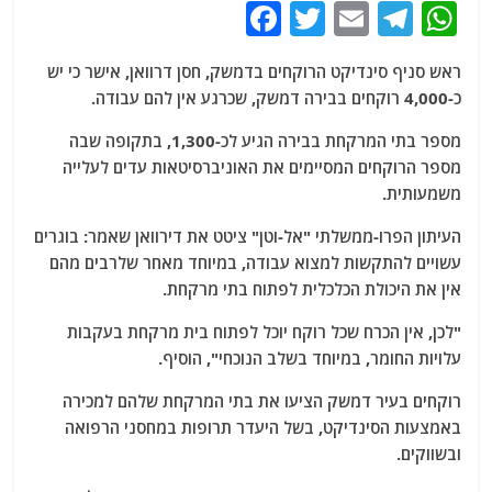
F
T
E
T
W
a
w
m
el
h
ראש סניף סינדיקט הרוקחים בדמשק, חסן דרוואן, אישר כי יש
c
itt
ai
e
at
כ-4,000 רוקחים בבירה דמשק, שכרגע אין להם עבודה.
e
er
l
g
s
מספר בתי המרקחת בבירה הגיע לכ-1,300, בתקופה שבה
b
ra
A
מספר הרוקחים המסיימים את האוניברסיטאות עדים לעלייה
o
m
p
משמעותית.
o
p
העיתון הפרו-ממשלתי "אל-וטן" ציטט את דירוואן שאמר: בוגרים
k
עשויים להתקשות למצוא עבודה, במיוחד מאחר שלרבים מהם
אין את היכולת הכלכלית לפתוח בתי מרקחת.
"לכן, אין הכרח שכל רוקח יוכל לפתוח בית מרקחת בעקבות
עלויות החומר, במיוחד בשלב הנוכחי", הוסיף.
רוקחים בעיר דמשק הציעו את בתי המרקחת שלהם למכירה
באמצעות הסינדיקט, בשל היעדר תרופות במחסני הרפואה
ובשווקים.