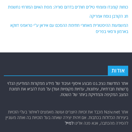
כוחות קומנדו ומומחי טילים חות'ים בדרום סוריה: מפת האיום המזרחי נחשפת
חג הקורבן נוסח אמריקה
המשמעות ההיסטורית מאחורי חתימת ההסכם עם איראן ע"י טראמפ דווקא
בארמון ורסאי בפריס
אודות
אתר החדשות נציב.נט מבצע איסוף ועיבוד של מידע ממקורות המודיעין הגלוי
(רשתות חברתיות, עיתונות, עדויות מקומיות ועוד) על מנת להביא את תמונת
המצב המקיפה והמדויקת ביותר של השטח.
אתר Nziv.net מכבד את זכויות היוצרים ועושה מאמצים לאיתור בעלי הזכויות
ביצירות הכלולות בכתבות. אם זיהית יצירה שאתה בעל הזכויות בה ואתה מעוניין
להסירה מהכתבה, אנא פנה אלינו
למייל