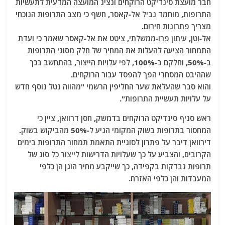
חבר מועצת סינדיקט הרוקחים ונציג המועצה המדעית לתעשיות
התרופות, מוחמד נביל אל-קאסר, חשף כי מצב התרופות הנוכחי
מצריך פתרונות חירום.
אל-וטן, עיתון פרו-ממשלתי, ציטט את אל-קאסר שאמר כי ועדת
התמחור הציעה להעלות את המחיר של חלק מסוגי התרופות
ב-50%, וחלקם ב-100%, לפי עלויות הייצור, בהתחשב בכך
שההיבט המסחרי הפך להפסד עבור הרוקחים.
והוא סבר שהעלאת שער החליפין הרשמי "מהווה נטל נוסף חדש
על עלויות תעשיית התרופות".
ראש סניף סינדיקט הרוקחים בדמשק, חסן דרוואן, ציין כי
המחסור בתרופות בשוק המקומי הגיע ל-50% מהביקוש בשוק.
דירוואן דיבר על פתרון לסוגיית התאמת תמחור התרופות בימים
הקרובים, והצביע על כך שעלויות הדרישות לייצור כל סוג של
תרופות נבדקות בקפידה, כך שייקבע מחיר הוגן הן כלפי
המעבדות והן כלפי האזרח.