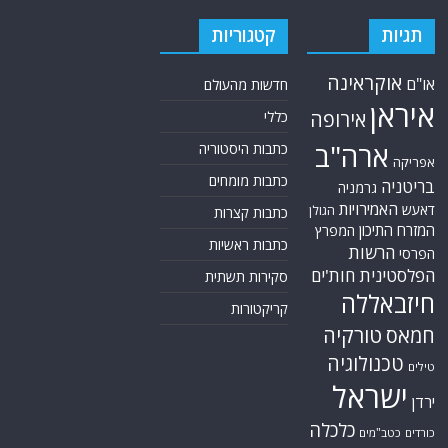
תגיות
קטגוריות
אוקראינה
או"ם
חדשות מהעולם
איראן
אירופה
כללי
ארה"ב
כתבות היסטוריה
אפריקה
כתבות מומחים
בריטניה
גרמניה
האמירויות
דאעש
הגולן
כתבות קצרות
המזרח התיכון
המפרץ
כתבות ראשיות
הרשות
הפרסי
הפלסטינית
חות'ים
סקירות תשתית
חיזבאללה
קריקטורות
טורקיה
חמאס
טכנולוגיה
טילים
ישראל
ירדן
כלכלה
כורדים
כטב"מים