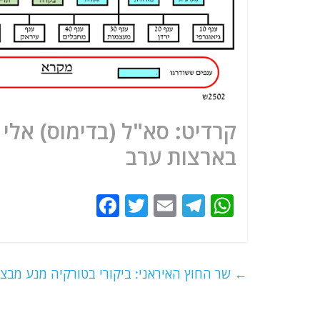
קרדיט: סא"ל (בדימוס) אלי
בארצות ערב
F
T
E
T
W
a
w
m
el
h
c
itt
ai
e
at
e
er
l
g
s
←
שר החוץ האיראני: ביקורי בטורקיה מנע מבצע
b
ra
A
o
m
p