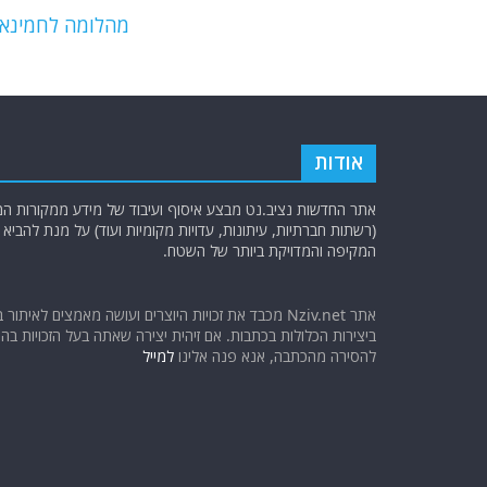
o
p
מהלומה לחמינאי:
k
אודות
אתר החדשות נציב.נט מבצע איסוף ועיבוד של מידע ממקורות המוד
(רשתות חברתיות, עיתונות, עדויות מקומיות ועוד) על מנת להבי
המקיפה והמדויקת ביותר של השטח.
אתר Nziv.net מכבד את זכויות היוצרים ועושה מאמצים לאיתור 
ביצירות הכלולות בכתבות. אם זיהית יצירה שאתה בעל הזכויות בה ו
להסירה מהכתבה, אנא פנה אלינו
למייל