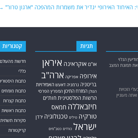
 האיחוד האירופי יגדיר את משמרות המהפכה "ארגון טרור"
→
תגיות
קטגוריות
יעין הגלוי
איראן
חדשות מהעולם
אוקראינה
או"ם
א את תמונת המצב
כללי
ארה"ב
אירופה
אפריקה
כתבות היסטוריה
בריטניה
האמירויות
גרמניה
דאעש
בעלי הזכויות
המזרח התיכון
כתבות מומחים
המפרץ הפרסי
הגולן
אתה מעוניין
הרשות הפלסטינית
חות'ים
כתבות קצרות
חיזבאללה
חמאס
כתבות ראשיות
טורקיה
טכנולוגיה
ירדן
טילים
סקירות תשתית
ישראל
כורדים
כטב"מים
קריקטורות