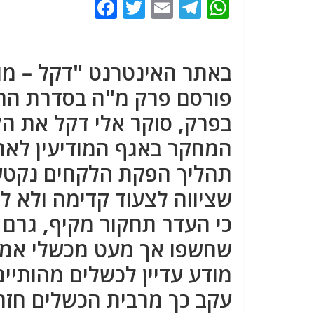
F
T
E
T
W
a
w
m
el
h
c
itt
ai
e
at
באתר האינטרנט "דקל – מוד
e
er
l
g
s
b
ra
A
פורסם פרק מ"ה בסדרת ההר
o
m
p
בפרק, סוקר אלי דקל את ה
o
p
המחקר באגף המודיעין לאחר
k
תהליך הפקת הלקחים נקטע
שציווה לצעוד קדימה ולא ל
כי העדר תחקור מקיף, גרם 
שחשפו אך מעט מכשלי אמ"ן.
מודע עדיין לכשלים מהותיי
עקב כך מרבית הכשלים חזר