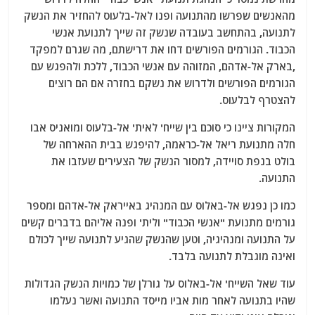
מהאנשים שפרשו מהתנועה ופנו לאל-בלעוס להחזיר את הנשק
לתנועה, בהתחשב בעובדה שנשק זה שייך לתנועת אנשי
הכבוד. הגורמים הפורשים דחו את דרישתם, מה שגרם למפקד
,בארק אל-אדהם, המזוהה עם אנשי הכבוד, ללכת ולהפגש עם
הגורמים הפורשים ולדרוש את נשקם בחזרה אם הם רוצים
להצטרף לבלעוס.
המקורות ציינו כי סוכם בין שייח' לאית' אל-בלעוס ומואניס אבו
חלה מתנועת ריאל אל-כראמה, להיפגש בבית ההארחה של
בולט בנפת סויידה, למסור הנשק של הצעירים שעזבו את
התנועה.
כמו כן נפגש אל-באלוס עם המנהיג באייראק אל-אדהם ומספר
גורמים מתנועת "אנשי הכבוד" ולית' ופנה אליהם בדברים קשים
על התנועה ומנהיגיה, וטען שהנשק שהגיע לתנועה שייך לכולם
ואינה מוגבלת לתנועה בלבד.
עוד שאל השייח' אל-באלוס על גורלן של כמויות הנשק הגדולות
שהיו בתנועה לאחר מות אביו מייסד התנועה ואשר נעלמו