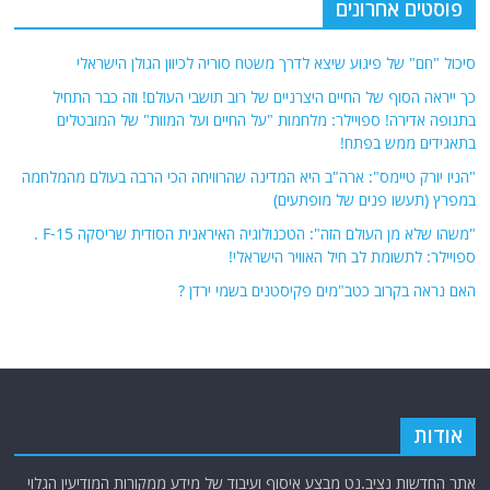
פוסטים אחרונים
סיכול "חם" של פיגוע שיצא לדרך משטח סוריה לכיוון הגולן הישראלי
כך ייראה הסוף של החיים היצרניים של רוב תושבי העולם! וזה כבר התחיל
בתנופה אדירה! ספויילר: מלחמות "על החיים ועל המוות" של המובטלים
בתאגידים ממש בפתח!
"הניו יורק טיימס": ארה"ב היא המדינה שהרוויחה הכי הרבה בעולם מהמלחמה
במפרץ (תעשו פנים של מופתעים)
"משהו שלא מן העולם הזה": הטכנולוגיה האיראנית הסודית שריסקה F-15 .
ספויילר: לתשומת לב חיל האוויר הישראלי!
האם נראה בקרוב כטב"מים פקיסטנים בשמי ירדן ?
אודות
אתר החדשות נציב.נט מבצע איסוף ועיבוד של מידע ממקורות המודיעין הגלוי