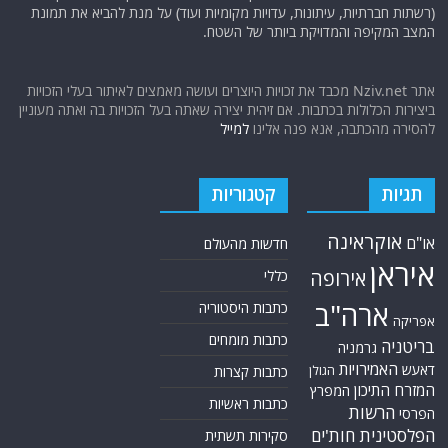
(רשתות חברתיות, עיתונות, עדויות מקומיות ועוד) על מנת להביא את תמונת
המצב המקיפה והמדויקת ביותר של השטח.
אתר Nziv.net מכבד את זכויות היוצרים ועושה מאמצים לאיתור בעלי הזכויות
ביצירות הכלולות בכתבות. אם זיהית יצירה שאתה בעל הזכויות בה ואתה מעוניין
להסירה מהכתבה, אנא פנה אלינו
למייל
תגיות
קטגוריות
אוקראינה
או"ם
חדשות מהעולם
איראן
אירופה
כללי
ארה"ב
כתבות היסטוריה
אפריקה
כתבות מומחים
בריטניה
גרמניה
האמירויות
דאעש
הגולן
כתבות קצרות
המזרח התיכון
המפרץ
כתבות ראשיות
הרשות
הפרסי
הפלסטינית
חות'ים
סקירות תשתית