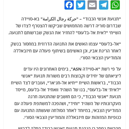
F
T
E
T
W
a
w
m
el
h
"תנועת אנשי הכבוד" – "حركة رجال الكرامة" בא-סויידה
c
itt
ai
e
at
שבדרום סוריה דרשה מהחמושים שביקשו להצטרף לצדו של
e
er
l
g
s
השייח' "לאית אל-בלעוס" להחזיר את הנשק שברשותם לתנועה.
b
ra
A
"אל-בלעוס" עצמו האשים את התנועה הדרוזית במחסור בנשק
o
m
p
לאחר הריגת אביו, וכן האשימם בשיתוף פעולה עם חיזבאללה
o
p
והמודיעין הצבאי הסורי.
k
על פי רשת "א-סויידה ASN", בימים האחרונים היו עדים
ליציאתם של יחידים וקבוצות רבים משורות תנועת "אנשי
הכבוד", בראשות השייח "יחיא אל-חג'אר", ועוברים לצד השייח
"לאית' אל-בלעוס", בנו של השהיד וואחיד אל-בלעוס, מייסד
תנועת "אנשי הכבוד", כי הם חושבים שהתנועה חרגה
מעקרונותיו של השהיד "וחיד", ושהפכה למשתפת פעולה עם
המודיעין הצבאי, במיוחד לאחר הסולחה שעשתה התנועה עם
כנופיות המזוהות עם חיזבאללה והמודיעין הצבאי הסורי.
מהרשת נמסר כי הנהגת תנועת "אנשי כבוד" החלה לדרוש