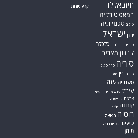
חיזבאללה
קריקטורות
טורקיה
חמאס
טכנולוגיה
טילים
ישראל
ירדן
כלכלה
כורדים
כטב"מים
לבנון
מצרים
סוריה
סחר סמים
סין
סייבר
סיני
עזה
סעודיה
עירק
צבא סוריה חופשי
צרפת
קונייטרה
קורונה
קטאר
רוסיה
רפואה
שיעים
תוכנית הגרעין
תימן