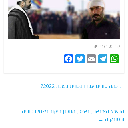
קרדיט: בלדי ניוז
F
T
E
T
W
a
w
m
el
h
c
itt
ai
e
at
e
er
l
g
s
←
כמה סורים עבדו בכווית בשנת 2022?
b
ra
A
o
m
p
o
p
הנשיא האיראני, ראיסי, מתכנן ביקור רשמי בסוריה
ובטורקיה
→
k