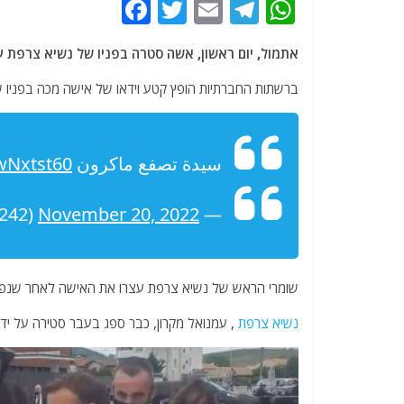
F
T
E
T
W
a
w
m
el
h
אתמול, יום ראשון, אשה סטרה בפניו של נשיא צרפת עמ
c
itt
ai
e
at
e
er
l
g
s
ברשתות החברתיות הופץ קטע וידאו של אישה מכה בפניו
b
ra
A
o
m
p
سيدة تصفع ماكرون
QwNxtst60
o
p
k
November 20, 2022
— E_M_S_S (@EmanSal11848242)
שומרי הראש של נשיא צרפת עצרו את האישה לאחר שנפ
נשיא צרפת
, עמנואל מקרון, כבר ספג בעבר סטירה על ידי