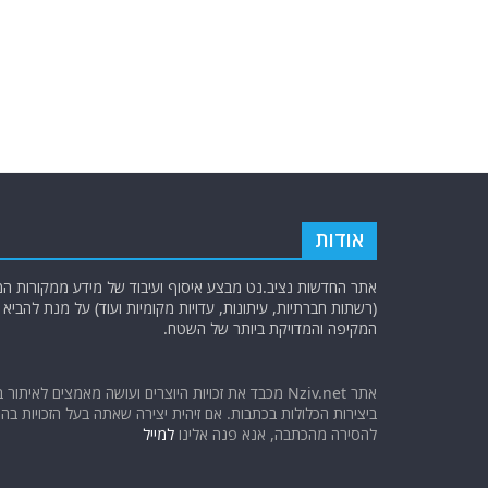
אודות
אתר החדשות נציב.נט מבצע איסוף ועיבוד של מידע ממקורות המוד
(רשתות חברתיות, עיתונות, עדויות מקומיות ועוד) על מנת להבי
המקיפה והמדויקת ביותר של השטח.
אתר Nziv.net מכבד את זכויות היוצרים ועושה מאמצים לאיתור 
ביצירות הכלולות בכתבות. אם זיהית יצירה שאתה בעל הזכויות בה ו
להסירה מהכתבה, אנא פנה אלינו
למייל