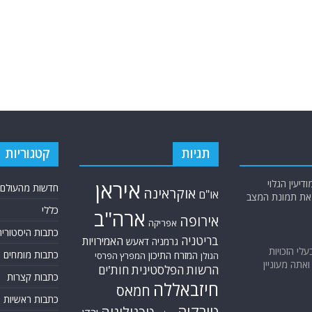
תגיות
קטגוריות
יעין הגלוי
איראן
חדשות מהעולם
אוקראינה
או"ם
א את תמונת המצב
כללי
ארה"ב
אירופה
אפריקה
כתבות היסטוריה
בריטניה
האמירויות
גרמניה
דאעש
בעלי הזכויות
כתבות מומחים
המזרח התיכון
המפרץ הפרסי
הגולן
אתה מעוניין
הרשות הפלסטינית
חות'ים
כתבות קצרות
חיזבאללה
חמאס
כתבות ראשיות
טורקיה
טכנולוגיה