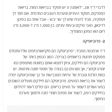
לדברי ד"ר וונג, "לאומגה 3 יש תפקיד בבריאות המוח, בריאות
המפרקים, תפקוד העיניים ומערכת העצבים המרכזית. אם חסר לך
ויטמין זה, סביר להניח שיש לך עור יבש – אבל אתה גם בסיכון
לדיכאון, כאבי פרקים ובעיות עיניים. בין 1,000 מ"ג ל-3,000 מ"ג
ליום הוא המינון המומלץ".
2- פרוביוטיקה
ד"ר ארמנטה מסביר: "פרוביוטיקה הם מיקרואורגניזמים שלדעתכולם
מספקים יתרונות בריאותיים בצריכה. הסוג הנפוץ ביותר של
פרוביוטיקה הם חיידקים, וניתן למצוא אותם במזונות מותססים כמו
יוגורט וקימצ'י, אך מוצעים גם בצורה של תוספי תזונה ותרופות. יש
כמות הולכת וגוברת של עדויות המצביעות על כך שפרוביוטיקה יכולה
לשפר את בריאות המעיים. פרוביוטיקה הם חיידקים מועילים השוכנים
במעי ועוזרים לשמור על מעיים בריאים. הם יכולים לעזור להילחם
בחיידקים רעים, לשפר את ספיגת חומרי הזנה ולתמוך מערכת
החיסון".