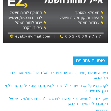
פוסטים אחרונים
השכנה ממערב (מצרים) מתגרענת: פרויקט "אל-דבעה" ושינוי מאזן האימה
מול ישראל
לקראת פיצוץ? האם ביצורי צה"ל מול גבול סיני ובגבול עזה יובילו למשבר בלתי
הפיך עם מצרים?
שקר או מסר? ממשל טראמפ הורה לצבא ארה"ב להימנע מלסייע לישראל
ביירוט הטילים ששוגרו מאיראן!