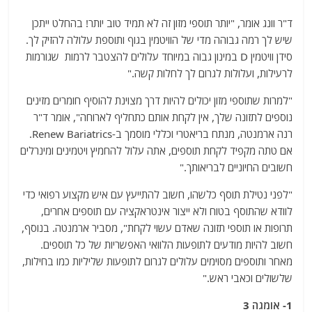
ד"ר וונג אומר, "יותר תוספי מזון זה לא תמיד טוב יותר! בהחלט ייתכן
שיש לך רמה גבוהה מדי של הוויטמין בגוף ותוספת עלולה להזיק לך.
סידן וויטמין D במינון גבוה במיוחד עלולים להצטבר לרמות שגורמות
לרעילות, ועלולות לגרום לך לחלות קשה."
"למרות שתוספי מזון יכולים להיות דרך מצוינת להוסיף חומרים מזינים
נוספים לתזונה שלך, אין לקחת אותם כתחליף לארוחה", אומר ד"ר
רנה ארמנטה, מנתח בריאטרי וכללי מוסמך ב-Renew Bariatrics.
אם טתה מקפיד לקחת תוספים, אתה עלול להחמיץ ויטמינים ומינרלים
חשובים החיוניים לבריאותך."
"לפני נטילת תוסף כלשהו, ​​חשוב להתייעץ עם איש מקצוע רפואי כדי
לוודא שהתוסף בטוח ולא ייצור אינטראקציה עם תוספים אחרים,
תרופות או תוספי תזונה שאדם עשוי לקחת", מסביר ארמנטה. בנוסף,
חשוב להיות מודעים לתופעות הלוואי האפשריות של כל תוספים.
מאחר ותוספים מסוימים עלולים לגרום לתופעות שליליות כמו בחילות,
שלשולים וכאבי ראש."
1- אומגה 3