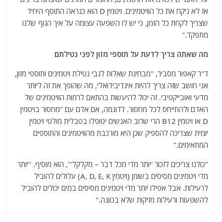
אז לא ניקח את כל הוויטמינים. ויטמין D הוא כנראה התוסף היחיד
שצריך לקחת כל הזמן, כי יש לו השפעה עצומה על איך הגוף שלנו
מתפקד."
מה שאתה צריך לדעת על תוספי מזון לפני נטילתם
ד"ר קאפור מסביר, "מבחינת שאלות לגבי נטילת ויטמינים ותוספי מזון,
אני חושב שזה צריך להיות אינדיבידואלי, מה שהופך את זה ליותר
מדעי ואובייקטיבי. זה יכול להיעשות בהתאם לרמות הוויטמינים של
האדם ולהתייחס לכל מחסור. לדוגמה, אם אדם עם "מחסור בויטמין
D או ויטמין B12 הרי שרוב האנשים יטופלו בטבלית מולטי ויטמין
יומית שצריכה להספיק שכן היא מורכבת מהוויטמינים והתוספים
המתאימים."
"כולנו צריכים לזכור 'יותר מדי מכל דבר – מקלקל'", הוא מוסיף. "יותר
מדי ויטמינים מסיסים בשומן (ויטמין A, D, E, K) עלולים להוביל
לרעילות. אבל אפילו יותר מדי ויטמינים מסיסים במים יכולים להוביל
להשפעות ורעילות מזיקות שלא בכוונה."