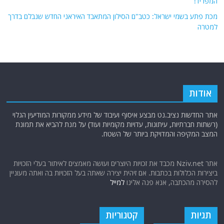
המפריד!
מכת פתע בשמי ישראל: כטב"ם הסילון המתאבד האיראני החדש שנבלם בדרך
למטרה
אודות
אתר החדשות נציב.נט מבצע איסוף ועיבוד של מידע ממקורות המודיעין הגלוי
(רשתות חברתיות, עיתונות, עדויות מקומיות ועוד) על מנת להביא את תמונת
המצב המקיפה והמדויקת ביותר של השטח.
אתר Nziv.net מכבד את זכויות היוצרים ועושה מאמצים לאיתור בעלי הזכויות
ביצירות הכלולות בכתבות. אם זיהית יצירה שאתה בעל הזכויות בה ואתה מעוניין
להסירה מהכתבה, אנא פנה אלינו
למייל
תגיות
קטגוריות