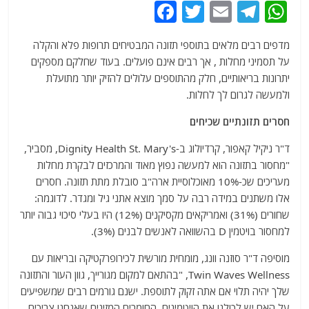
F
T
E
T
W
a
w
m
el
h
מדפים רבים מלאים בתוספי תזונה המבטיחים תרופות פלא והקלה
c
itt
ai
e
at
על תסמיני מחלות , אך רבים אינם פועלים. בעוד שחלקם מספקים
e
er
l
g
s
יתרונות בריאותיים, חלק מהתוספים עלולים להזיק יותר מתועלת
b
ra
A
ולמעשה לגרום לך לחלות.
o
m
p
חסרים תזונתיים שכיחים
o
p
ד"ר ניקיל קאפור, קרדיולוג ב-Dignity Health St. Mary's, מסביר,
k
"מחסור בתזונה הוא למעשה נפוץ מאוד והמרכזים לבקרת מחלות
מעריכים שכ-10% מאוכלוסיית ארה"ב סובלת מתת תזונה. חסרים
אלו משתנים במידה רבה על סמך מוצא אתני גיל ומגדר. לדוגמה:
שחורים (31%) ואמריקאים מקסיקנים (12%) היו בעלי סיכוי גבוה יותר
למחסור בויטמין D בהשוואה לאנשים לבנים (3%).
מוסיפה ד"ר סוזנה וונג, מומחית מורשית לכירופרקטיקה ובריאות עם
Twin Waves Wellness, "בהתאם למקום מגורייך, גוון העור והתזונה
שלך יהיה תלוי אם אתה זקוק לתוספת. ישנם גורמים רבים שמשפיעים
על האם יש לכולנו את הויטמינים, החומרים המזינים שאנחנו צריכים