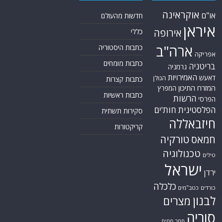
אוקראינה
או"ם
חדשות מהעולם
איראן
אירופה
כללי
ארה"ב
כתבות היסטוריה
אפריקה
כתבות מומחים
בריטניה
גרמניה
האמירויות
דאעש
הגולן
כתבות קצרות
המזרח התיכון
המפרץ
כתבות ראשיות
הרשות
הפרסי
הפלסטינית
חות'ים
סקירות תשתית
חיזבאללה
קריקטורות
טורקיה
חמאס
טכנולוגיה
טילים
ישראל
ירדן
כלכלה
כורדים
כטב"מים
לבנון
מצרים
סוריה
סחר סמים