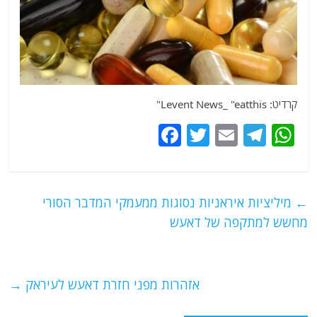
קרדיט: Levent News_ "eatthis"
F
T
E
T
W
a
w
m
el
h
c
itt
ai
e
at
e
er
l
g
s
←
מיליציות איראניות נסוגות ממעמקי המדבר הסורי
b
ra
A
מחשש למתקפה של דאעש
o
m
p
o
p
אזהרות מפני חזרת דאעש לעיראק
→
k