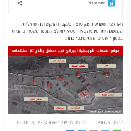
ראוי לציין ששריפת ענק פרצה בעקבות התקיפות הישראליות
שנמשכה יותר מיממה באזור מסיאף ואילצה מספר משפחות, הגרות
בסמוך לאתרים המותקפים, לברוח.
קרדיט: אלדוראר קרדיט לתמונת האילוסטרציה: אוריינט נט