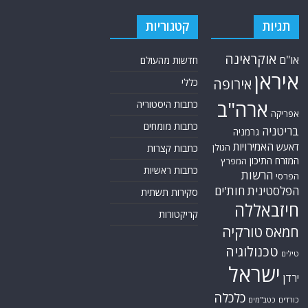
תגיות
קטגוריות
אוקראינה
או"ם
חדשות מהעולם
איראן
אירופה
כללי
ארה"ב
כתבות היסטוריה
אפריקה
כתבות מומחים
בריטניה
גרמניה
האמירויות
דאעש
הגולן
כתבות קצרות
המזרח התיכון
המפרץ
כתבות ראשיות
הרשות
הפרסי
הפלסטינית
חות'ים
סקירות תשתית
חיזבאללה
קריקטורות
טורקיה
חמאס
טכנולוגיה
טילים
ישראל
ירדן
כלכלה
כורדים
כטב"מים