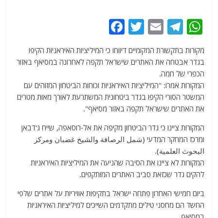
F
T
E
T
W
a
w
m
el
h
מקורות בתקשורת המקומיים דיווחו כי המיליציות האיראניות הקיפו
c
itt
ai
e
at
בגדר אבטחה את האתרים שישראל תקפה לאחרונה במסיאף באזור
e
er
l
g
s
הכפרי של חמה.
b
ra
A
המקורות אמרו: "המיליציות האיראניות וכוחות הביטחון המזוהים עם
המשטר הסורי הקיפו בגדר ביטחונית המשתרעת לאורך מאות מטרים
o
m
p
את האתרים שישראל תקפה באזור מסיאף".
o
p
המקורות ציינו כי גדר הביטחון מקיפה את אל-רוסאפה, שייח ג'דבאן
k
ומרכז המחקר המדעי (شمل الرصافة والشيخ غضبان ومركز
البحوث العلمية).
המקורות לא ציינו את הסיבה שהניעה את המיליציות האיראניות
להקים גדר שכזאת סביב האתרים המותקפים.
ביום חמישי האחרון פתחה ישראל בתקיפות אוויריות על אתרים שלפי
החשד הם מחסני טילים מתקדמים השייכים למיליציות האיראניות
במסיאף.