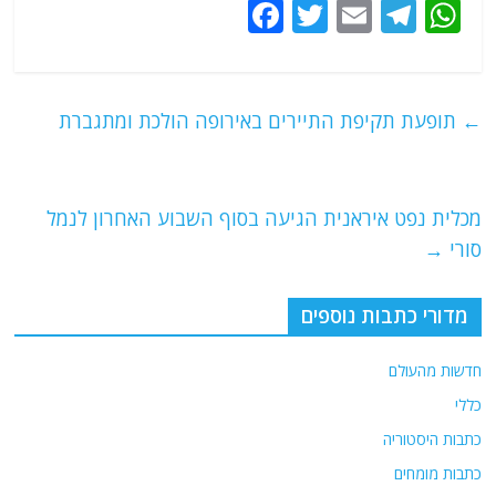
F
T
E
T
W
a
w
m
el
h
c
itt
ai
e
at
e
er
l
g
s
←
תופעת תקיפת התיירים באירופה הולכת ומתגברת
b
ra
A
o
m
p
o
p
מכלית נפט איראנית הגיעה בסוף השבוע האחרון לנמל
סורי
→
k
מדורי כתבות נוספים
חדשות מהעולם
כללי
כתבות היסטוריה
כתבות מומחים