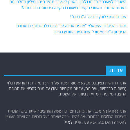
השגריר לשעבר לורד מנדלסון, ראמ"ן לשעבר תמיר היימן ומיליון הדולר: מה
באמת הסתתר מאחורי הקשרים שעוררו חקירה ביטחונית בבריטניה?
שוב טראמפ לוחץ לנו על ה"ברקס"!
משרד הביטחון הישראלי: "צרפת אסרה על נציגינו להשתתף בתערוכת
הביטחון ה"יורוסאטורי" שתתקיים החודש בפריז.
אודות
אתר החדשות נציב.נט מבצע איסוף ועיבוד של מידע ממקורות המודיעין הגלוי
(רשתות חברתיות, עיתונות, עדויות מקומיות ועוד) על מנת להביא את תמונת
המצב המקיפה והמדויקת ביותר של השטח.
אתר Nziv.net מכבד את זכויות היוצרים ועושה מאמצים לאיתור בעלי הזכויות
ביצירות הכלולות בכתבות. אם זיהית יצירה שאתה בעל הזכויות בה ואתה מעוניין
להסירה מהכתבה, אנא פנה אלינו
למייל