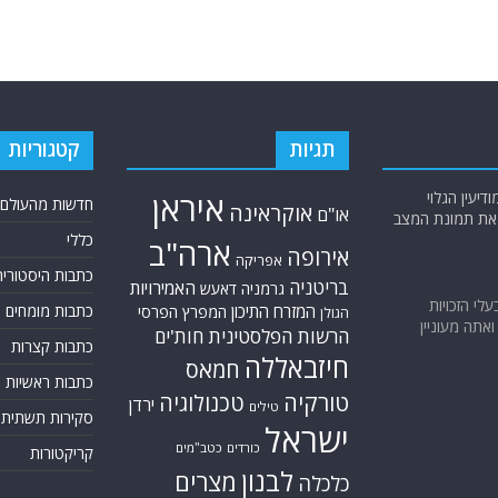
תגיות
קטגוריות
יעין הגלוי
איראן
חדשות מהעולם
אוקראינה
או"ם
א את תמונת המצב
כללי
ארה"ב
אירופה
אפריקה
כתבות היסטוריה
בריטניה
האמירויות
גרמניה
דאעש
בעלי הזכויות
המזרח התיכון
כתבות מומחים
המפרץ הפרסי
הגולן
אתה מעוניין
הרשות הפלסטינית
חות'ים
כתבות קצרות
חיזבאללה
חמאס
כתבות ראשיות
טורקיה
טכנולוגיה
ירדן
טילים
סקירות תשתית
ישראל
כורדים
כטב"מים
קריקטורות
לבנון
מצרים
כלכלה