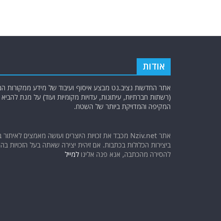
אודות
אתר החדשות נציב.נט מבצע איסוף ועיבוד של מידע ממקורות המוד
(רשתות חברתיות, עיתונות, עדויות מקומיות ועוד) על מנת להבי
המקיפה והמדויקת ביותר של השטח.
אתר Nziv.net מכבד את זכויות היוצרים ועושה מאמצים לאיתור 
ביצירות הכלולות בכתבות. אם זיהית יצירה שאתה בעל הזכויות בה ו
להסירה מהכתבה, אנא פנה אלינו
למייל