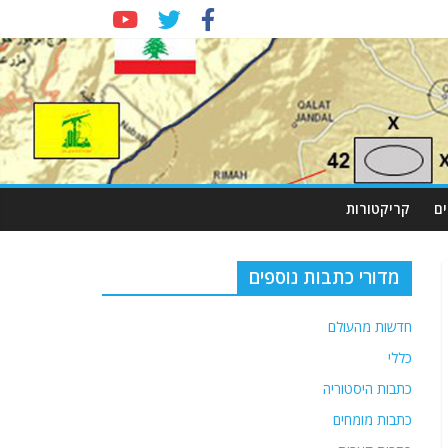
ם
קריקטורות
מדורי כתבות נוספים
חדשות מהעולם
כללי
כתבות היסטוריה
כתבות מומחים