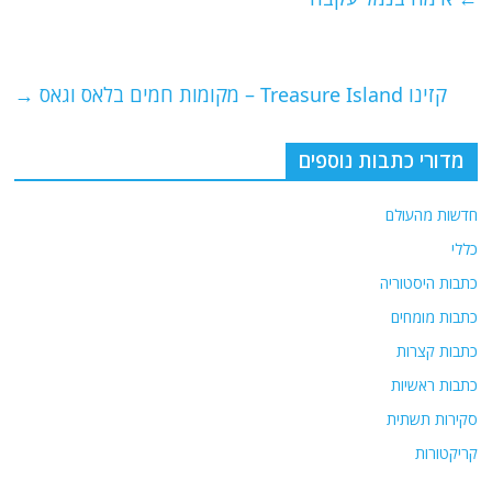
b
ra
A
o
m
p
o
p
קזינו Treasure Island – מקומות חמים בלאס וגאס
→
k
מדורי כתבות נוספים
חדשות מהעולם
כללי
כתבות היסטוריה
כתבות מומחים
כתבות קצרות
כתבות ראשיות
סקירות תשתית
קריקטורות