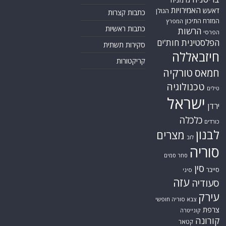
האמירויות
דאעש
הגולן
כתבות קצרות
המזרח התיכון
המפרץ
כתבות ראשיות
הרשות
הפרסי
הפלסטינית
חות'ים
סקירות תשתית
חיזבאללה
קריקטורות
טורקיה
חמאס
טכנולוגיה
טילים
ישראל
ירדן
כלכלה
כורדים
לבנון
מצרים
לוב
סוריה
סחר סמים
סין
סייבר
סיני
עזה
סעודיה
עירק
צבא סוריה חופשי
צרפת
קונייטרה
קורונה
קטאר