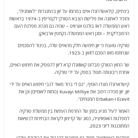
בינתיים, קילאשדרוגלו איים במרומז על יוון בהתנגדות "לאומנית",
והזכיר לאתונה את פלישת הצבא הטורקי לקפריסין ב-1974 בראשות
ראש הממשלה דאז בולנט אצ'וויט – שהיה גם מנהיג מפלגת העם
הרפובליקנית – וסגן ראש הממשלה נקמטין ארבאקן.
טורקיה טוענת כי יוון חימשה חלק מהאיים שלה, בניגוד להסכמים
שנחתמו מאז הסכם לוזאן ב-1923.
שר החוץ הטורקי מבלוט קאווזוגלו קרא ליוון להפסיק את חימוש האיים,
אחרת ריבונותה תוטל בספק על ידי טורקיה.
קישדארוגלו מצדו הוסיף, "גם לי ברור מאוד לגבי חימוש האיים על ידי
יוון. יוון מכירה היטב את Kuvayi Milliye (כוחות לאומיים) וכן את
Ecevit ו-Erbakan המנוחים".
האמור לעיל מגיע בזמן של החרפת העימות בין ממשלת טורקיה
למפלגות האופוזיציה, כסוג של קדימון לקראת הבחירות לנשיאות
המתוכננות ליוני 2023.
מפלגות האופוזיציה תמיד היו מחויבות להגביל את הביקורת שלהן