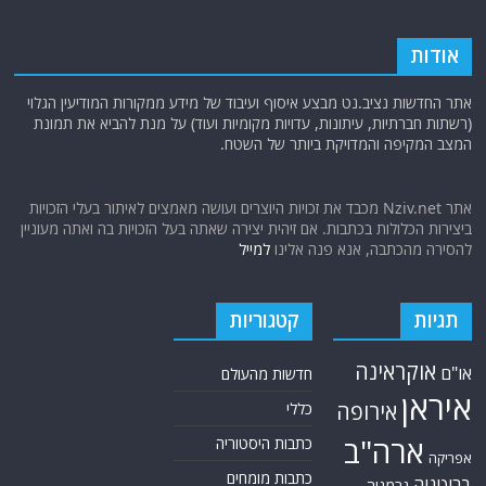
אודות
אתר החדשות נציב.נט מבצע איסוף ועיבוד של מידע ממקורות המודיעין הגלוי
(רשתות חברתיות, עיתונות, עדויות מקומיות ועוד) על מנת להביא את תמונת
המצב המקיפה והמדויקת ביותר של השטח.
אתר Nziv.net מכבד את זכויות היוצרים ועושה מאמצים לאיתור בעלי הזכויות
ביצירות הכלולות בכתבות. אם זיהית יצירה שאתה בעל הזכויות בה ואתה מעוניין
להסירה מהכתבה, אנא פנה אלינו
למייל
תגיות
קטגוריות
אוקראינה
או"ם
חדשות מהעולם
איראן
אירופה
כללי
ארה"ב
כתבות היסטוריה
אפריקה
כתבות מומחים
בריטניה
גרמניה