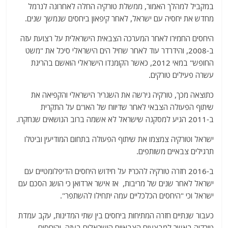
במקביל למהלך האמור, ממשלת טורקיה החלה לאחרונה לנרמל
מחדש את יחסיה עם ישראל, לאחר קיפאון ביחסים שנמשך שנים.
היחסים החמירו לאחר המערכה הצבאית הישראלית על רצועת עזה
ב-2008, והידרדר עוד לאחר שחיל הים הישראלי סיכל את "משט
החופש" במאי 2012, כאשר הקומנדו הישראלי הואשם בהריגת
עשרה פעילים טורקים.
כתוצאה מכך, טורקיה גירשה את השגריר הישראלי והקפיאה את
שיתוף הפעולה הצבאי לאחר שדיווח של האו"ם על התקרית
ב-2011 הגיע למסקנה שישראל לא אשמה ברוב הנושאים שנחקרו.
ישראל וטורקיה צמצמו את שיתוף הפעולה בתחום המודיעין וביטלו
תרגילים צבאיים משותפים.
ב-2016 חזרה טורקיה להכריז על חידוש היחסים הדיפלומטיים עם
ישראל לאחר שנים של מריבות, אז אישר ארדואן כי הושג הסכם עם
ישראל וכי "היחסים הכלכליים עמה יתחילו להשתפר".
כעבור שנתיים חזרה המתיחות ביחסים בין שתי המדינות, עקב עמדת
טורקיה באשר למבצעים הצבאיים הישראלים בעזה, והיחסים