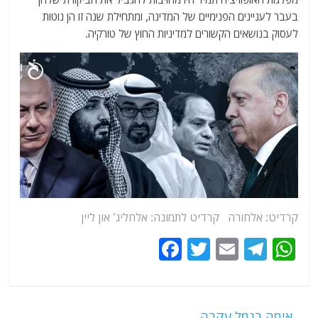
בעבר לעניינים הפנימיים של המדינה, ומתחילת שנה זו הן נוטות
לעסוק בנושאים הקשורים למדיניות החוץ של טורקיה.
קרדיט: אלחורה קרדיט לתמונה: אלחליג' און ליין
F
T
E
T
W
a
w
m
el
h
c
itt
ai
e
at
e
er
l
g
s
←
אימה בנמל עקבה