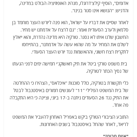
אדומים", הוסיף קילצ'דרוגלו, מנהיג האופוזיציה הבולט במדינה,
והדגיש: "הנושא אינו סגור בנינו".
לאחר שסיים את דבריו על ישראל, הוא פנה ליורש העצר מוחמד בן
סלמאן ולערב הסעודית ואמר: "גם לרצח על אדמתנו יש מחיר.
החשבון שלנו איתו לא נסגר. טורקיה היא מדינה נהדרת, והוא ייאלץ
לשלם את המחיר על מה שהוא עשה על אדמתנו", בהתייחסו
לתקרית רצח חשוגי, וההאשמות נגד יורש העצר הסעודי.
בית משפט טורקי ביטל את תיק חאשוקג'י חמישה ימים לפני הגעתו
של נסיך הכתר לטורקיה.
כלי תקשורת בטורקיה, כולל סוכנות "איכלאס", הצהירו כי ההחלטה
של ​​בית המשפט הפלילי "11" לעונשים חמורים באיסטנבול לבטל
את התיק נגד 26 הסעודים ניתנה ב-17 ביוני, וציינה כי היא התקבלה
פה אחד.
התובע הציבורי הטורקי ביקש באפריל האחרון להעביר את המשפט
לריאד, לאחר שהחל באיסטנבול בשנים האחרונות.
"איום מרומז"