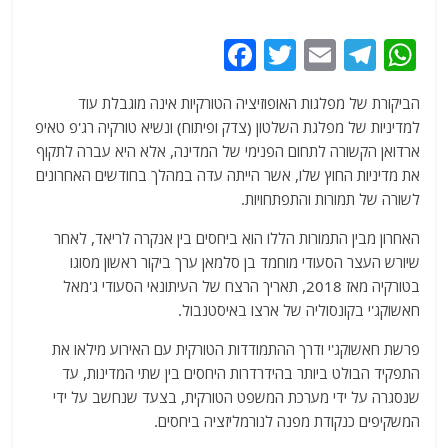
F
T
E
T
W
a
w
m
el
h
הביקורת של מפלגות האופוזיציה הטורקיות אינה מוגבלת עוד
c
itt
ai
e
at
למדיניות של מפלגת השלטון (צדק ופיתוח) ונשיא טורקיה רג'פ טאיפ
e
er
l
g
s
ארדואן הקשורה לתחום הפנימי של המדינה, אלא היא עברה לתקוף
b
ra
A
את מדיניות החוץ שלו, אשר הייתה עדה במהלך בחודשים האחרונים
לשורה של תמורות והתפתחויות.
o
m
p
o
p
האחרון מבין התמורות הללו הוא ביחסים בין אנקרה לריאד, לאחר
שיורש העצר הסעודי מוחמד בן סלמאן ערך ביקור ראשון מסוגו
k
בטורקיה מאז 2018, תאריך הרצח של העיתונאי הסעודי ג'מאל
חאשוקג'י בקונסוליה של ארצו באיסטנבול.
פרשת חאשוקג'י ודרך ההתמודדות הטורקית עם האירוע מילאו את
התפקיד הבולט ביותר בהידרדרות היחסים בין שתי המדינות, עד
שנסגרה על ידי מערכת המשפט הטורקית, בצעד שנחשב על ידי
המשקיפים כנקודת מפנה לנורמליזציה ביחסים.