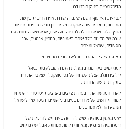
הדיפלומטיים ביניהן הורדו דרג.
עם זאת, מאז סוף השנה שעברה שוררת אווירה חיובית בין שתי
המדינות, בתקופה שבה אנקרה חשפה כיוון חדש מבחינת מדיניות
החוץ שלה, שלא הוגבלה למדינה ספציפית, אלא שיפרה יחסיה עם
שורה של מדינות כולל איחוד האמירויות, בחריין, ארמניה, ערב
הסעודית, ישראל ומצרים.
האופוזיציה : "החשבונות לא סגורים מבחינתינו"
לפני יומיים ביקר מנהיג מפלגת העם הרפובליקנית, כמאל
קיליצ'דרוגלו, אצל משפחתו של גטי טופקוגלו, שאיבד את חייו
בתקרית "משט החירות".
לאחר הפגישה אמר, בסדרת ציוצים באמצעות "טוויטר": "יש מחיר
למות הקדושים של אזרחינו במים בינלאומיים. המסר שלי לישראל:
הנושא הזה לא סגור בנינו".
"אני מאמין בטורקיה, שיש לה דעה באזור ויש לה יכולת של
דיפלומטיה רציונלית (מאחורי דלתות סגורות). אבל יש לנו קווים