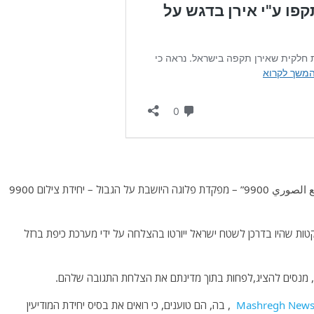
ול – יחידת צילום 9900
ר לציין שרוב הרקטות שנורו נפלו בשטח סוריה רק 4 רקטות שהיו בדרכן לשטח ישראל ייורטו בהצלחה על ידי מערכת כיפת ברזל
, מנסים להציג,לפחות בתוך מדינתם את הצלחת התגובה שלהם.
Mashregh News
, בה, הם טוענים, כי רואים את בסיס יחידת המודיעין