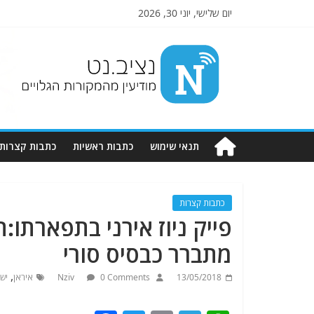
יום שלישי, יוני 30, 2026
Nziv.net
מודיעין
מהמקורות
הגלויים
תנאי שימוש
כתבות ראשיות
כתבות קצרות
כתבות קצרות
פייק ניוז אירני בתפארתו:
מתברר כבסיס סורי
,
13/05/2018
0 Comments
Nziv
איראן
יש