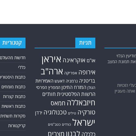
תגיות
קטגוריות
יעין הגלוי
איראן
חדשות מהעולם
אוקראינה
או"ם
א את תמונת המצב
כללי
ארה"ב
אירופה
אפריקה
כתבות היסטוריה
בריטניה
האמירויות
גרמניה
דאעש
בעלי הזכויות
כתבות מומחים
המזרח התיכון
המפרץ הפרסי
הגולן
אתה מעוניין
הרשות הפלסטינית
חות'ים
כתבות קצרות
חיזבאללה
חמאס
כתבות ראשיות
טורקיה
טכנולוגיה
ירדן
טילים
סקירות תשתית
ישראל
כורדים
כטב"מים
קריקטורות
לבנון
מצרים
כלכלה