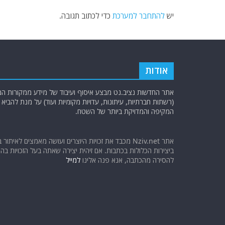
יש
להתחבר למערכת
כדי לכתוב תגובה.
אודות
אתר החדשות נציב.נט מבצע איסוף ועיבוד של מידע ממקורות המוד
(רשתות חברתיות, עיתונות, עדויות מקומיות ועוד) על מנת להבי
המקיפה והמדויקת ביותר של השטח.
אתר Nziv.net מכבד את זכויות היוצרים ועושה מאמצים לאיתור 
ביצירות הכלולות בכתבות. אם זיהית יצירה שאתה בעל הזכויות בה ו
להסירה מהכתבה, אנא פנה אלינו
למייל