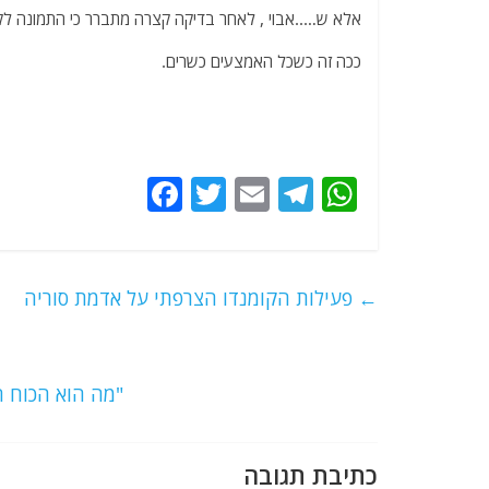
אלא ש…..אבוי , לאחר בדיקה קצרה מתברר כי התמונה לקו
ככה זה כשכל האמצעים כשרים.
F
T
E
T
W
a
w
m
el
h
c
itt
ai
e
at
e
er
l
g
s
←
פעילות הקומנדו הצרפתי על אדמת סוריה
b
ra
A
o
m
p
o
p
"מה הוא הכוח ה
k
כתיבת תגובה