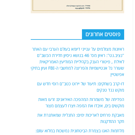
פוסטים אחרונים
ראיונות מצולמים על ענייני דיומא בעולם הערבי עם האתר
"נציב.נט": ראיון מס' 46 בנושא ניסיון חדירת הכשב"ם
לאילת , פיטורי הענק בקהיליית המודיעין האמריקאית
שעורר גל אנטישמיות והפריצה למחשבי ה-FBI ועיון בתיקי
אפשטיין
דו-קרב בשחקים: תיעוד של יירוט כטב"ם רוסי חדש עם
מוקש נגד טנקים
הפדיחה של משמרות המהפכה האיראנים: זרעו מאות
מוקשים בים, איבדו את המפה ויצרו לעצמם מצור
מאבקת פרחים לאריכות ימים: התגלית שמאתגרת את
חקר ההזדקנות
מלחמות האגו בצמרת הביטחונית נמשכות במלוא עוזם:
כשקרבות היח"צ של ראשי המערכת מחליפים את
האחראיות הלאומית