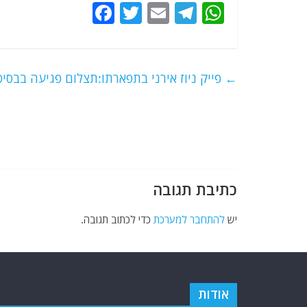
F
T
E
T
W
a
w
m
el
h
c
itt
ai
e
at
e
er
l
g
s
←
פייק ניוז אירני בתפארתו:תצלום פגיעה בבסיס
b
ra
A
o
m
p
o
p
k
כתיבת תגובה
יש
להתחבר למערכת
כדי לכתוב תגובה.
אודות