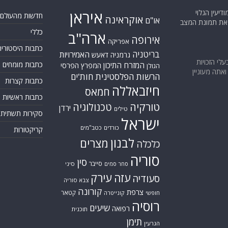
יעין הגלוי
איראן
חדשות מהעולם
אוקראינה
או"ם
א את תמונת המצב
כללי
ארה"ב
אירופה
אפריקה
כתבות היסטוריה
בריטניה
האמירויות
גרמניה
דאעש
בעלי הזכויות
כתבות מומחים
המזרח התיכון
המפרץ הפרסי
הגולן
אתה מעוניין
הרשות הפלסטינית
חות'ים
כתבות קצרות
חיזבאללה
חמאס
כתבות ראשיות
טורקיה
טכנולוגיה
ירדן
טילים
סקירות תשתית
ישראל
כורדים
כטב"מים
קריקטורות
לבנון
מצרים
כלכלה
סוריה
סין
סייבר
סיני
סחר סמים
עזה
עירק
סעודיה
צבא סוריה
קורונה
צרפת
קטאר
חופשי
קונייטרה
רוסיה
שיעים
רפואה
תוכנית
תימן
הגרעין