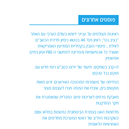
פוסטים אחרונים
ראיונות מצולמים על ענייני דיומא בעולם הערבי עם האתר
"נציב.נט": ראיון מס' 46 בנושא ניסיון חדירת הכשב"ם
לאילת , פיטורי הענק בקהיליית המודיעין האמריקאית
שעורר גל אנטישמיות והפריצה למחשבי ה-FBI ועיון בתיקי
אפשטיין
דו-קרב בשחקים: תיעוד של יירוט כטב"ם רוסי חדש עם
מוקש נגד טנקים
הפדיחה של משמרות המהפכה האיראנים: זרעו מאות
מוקשים בים, איבדו את המפה ויצרו לעצמם מצור
מאבקת פרחים לאריכות ימים: התגלית שמאתגרת את
חקר ההזדקנות
מלחמות האגו בצמרת הביטחונית נמשכות במלוא עוזם:
כשקרבות היח"צ של ראשי המערכת מחליפים את
האחראיות הלאומית