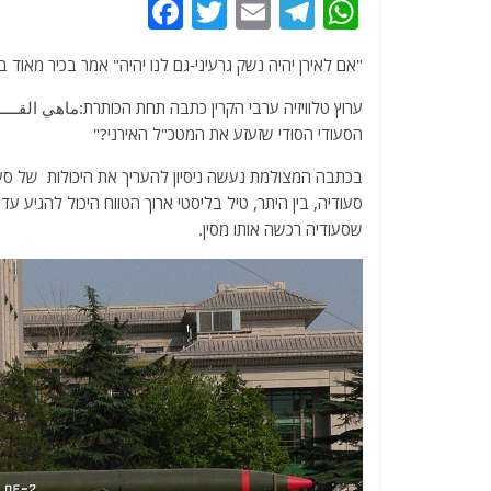
F
T
E
T
W
a
w
m
el
h
"אם לאירן יהיה נשק גרעיני-גם לנו יהיה" אמר בכיר מאוד 
c
itt
ai
e
at
e
er
l
g
s
ערוץ טלוויזיה ערבי הקרין כתבה תחת הכותרת:ماهي القـــــ
הסעודי הסודי שזעזע את המטכ"ל האירני?"
b
ra
A
o
m
p
בכתבה המצולמת נעשה ניסיון להעריך את היכולות של סע
סעודיה, בין היתר, טיל בליסטי ארוך הטווח היכול להגיע עד לטווח 
o
p
שסעודיה רכשה אותו מסין.
k