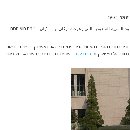
בממשל הסעודי.
وة السرية للسعودية التي زعزغت اركان ايـــــــ’ران – " מה הוא הכוח
ודיה בתחום הטילים האסטרטגים היכולים לשאת ראשי חץ גרעינים .ברשות
של 2650 ק"מ
מדגם DF-2
ושהוצג כבר בפומבי בשנת 2014 לאחר