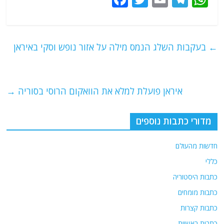
a
w
m
el
h
c
itt
ai
e
at
e
er
l
g
s
←
בעקבות השלג הנמס מילה על אזור נופש וסקי באיראן
b
ra
A
o
m
p
o
p
איראן פועלת למלא את הוואקום הרוסי בסוריה
→
k
מדורי כתבות נוספים
חדשות מהעולם
כללי
כתבות היסטוריה
כתבות מומחים
כתבות קצרות
כתבות ראשיות