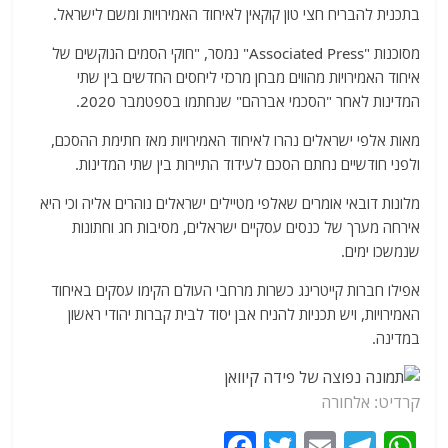
בתכנית להבריח חצי טון קוקאין לאיחוד האמירויות ומשם לישראל.
מסוכנות "Associated Press" נמסר, "חוקי הסמים הנוקשים של
איחוד האמירויות מהווים מבחן מרכזי ליחסים החדשים בין שתי
המדינות לאחר "הסכמי אברהם" שנחתמו בספטמבר 2020.
מאות אלפי ישראלים נהרו לאיחוד האמירויות מאז חתימת ההסכם,
ולפני חודשיים נחתם הסכם לעידוד התיירות בין שתי המדינות.
מלונות דובאי אומרים שאלפי מטיילים ישראלים נוהרים אליה וכי היא
אירחה מערך של כנסים עסקיים ישראלים, מסיבות חג וחתונות
שנמשכו ימים.
אפילו חברות קייטרינג כשרות מרחבי העולם הקימו עסקים באיחוד
האמירויות, ויש תכניות להניח אבן יסוד לבית קברות יהודי ראשון
במדינה.
קרדיט: אלחורה
F
T
E
T
W