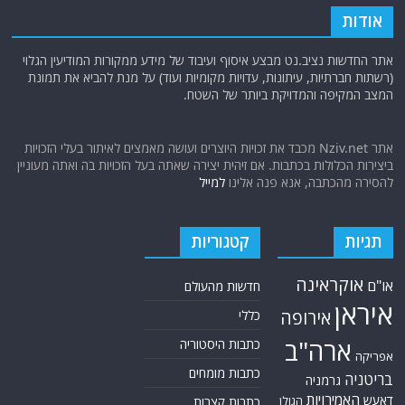
אודות
אתר החדשות נציב.נט מבצע איסוף ועיבוד של מידע ממקורות המודיעין הגלוי
(רשתות חברתיות, עיתונות, עדויות מקומיות ועוד) על מנת להביא את תמונת
המצב המקיפה והמדויקת ביותר של השטח.
אתר Nziv.net מכבד את זכויות היוצרים ועושה מאמצים לאיתור בעלי הזכויות
ביצירות הכלולות בכתבות. אם זיהית יצירה שאתה בעל הזכויות בה ואתה מעוניין
להסירה מהכתבה, אנא פנה אלינו
למייל
תגיות
קטגוריות
אוקראינה
או"ם
חדשות מהעולם
איראן
אירופה
כללי
ארה"ב
כתבות היסטוריה
אפריקה
כתבות מומחים
בריטניה
גרמניה
האמירויות
דאעש
הגולן
כתבות קצרות