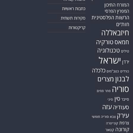
המזרח התיכון
כתבות ראשיות
המפרץ הפרסי
הרשות הפלסטינית
סקירות תשתית
חות'ים
קריקטורות
חיזבאללה
טורקיה
חמאס
טכנולוגיה
טילים
ישראל
ירדן
כלכלה
כורדים
כטב"מים
לבנון
מצרים
סוריה
סחר סמים
סין
סייבר
סיני
עזה
סעודיה
עירק
צבא סוריה חופשי
צרפת
קונייטרה
קורונה
קטאר