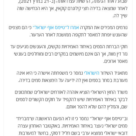
שבוע לאחר הגעתה, הרשויות עצרו אותה (ב-21 במרץ 2021),
לאחר שמצאה בדירה חצי קילוגרם קוקאין, אך היא הכחישה שזה
שייך לה.
גורמים המכירים את המקרה
אמרו ל"טיימס אוף ישראל"
כי הם מצפים
שהעונש יופחת למאסר לתקופה ממושכת לאחר הערעור.
חוקי הברחת הסמים באיחוד האמירויות נוקשים, והעונשים מגיעים עד
גזר דין מוות, אך הם אינם מיושמים במקרים רבים ומוחלפים בעונשי
מאסר ארוכים.
מתאגיד השידור
הישראלי
נמסר כי משפחתה אישרה כי היא אינה
מעורבת בסחר בסמים ואין לה ידיעה על הימצאות סמים בדירה.
משרד החוץ הישראלי הוציא אזהרה לאזרחים ישראלים שמתכוונים
לבקר באיחוד האמירויות שיש להקפיד על חוקים הקשורים לסמים
שם, והמליץ ​​להם שלא להפר אותם.
וב"טיימס אוף ישראל" נמסר כי זו לא הפעם הראשונה ש"מבריח"
סמים ישראלי נעצר באיחוד האמירויות. באוקטובר האחרון עצרה
דובאי ישראלי ממוצא ערבי בשם חליל דסוקי, בחשד למעורבות