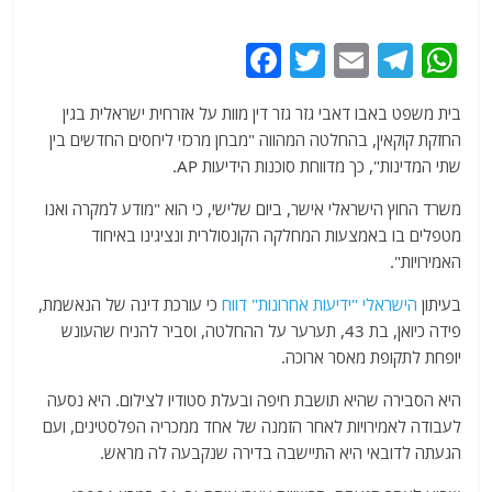
F
T
E
T
W
a
w
m
el
h
בית משפט באבו דאבי גזר גזר דין מוות על אזרחית ישראלית בגין
c
itt
ai
e
at
החזקת קוקאין, בהחלטה המהווה "מבחן מרכזי ליחסים החדשים בין
e
er
l
g
s
שתי המדינות", כך מדווחת סוכנות הידיעות AP.
b
ra
A
משרד החוץ הישראלי אישר, ביום שלישי, כי הוא "מודע למקרה ואנו
o
m
p
מטפלים בו באמצעות המחלקה הקונסולרית ונציגינו באיחוד
o
p
האמירויות".
k
בעיתון
הישראלי "ידיעות אחרונות" דווח
כי עורכת דינה של הנאשמת,
פידה כיואן, בת 43, תערער על ההחלטה, וסביר להניח שהעונש
יופחת לתקופת מאסר ארוכה.
היא הסבירה שהיא תושבת חיפה ובעלת סטודיו לצילום. היא נסעה
לעבודה לאמירויות לאחר הזמנה של אחד ממכריה הפלסטינים, ועם
הגעתה לדובאי היא התיישבה בדירה שנקבעה לה מראש.