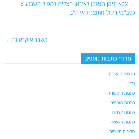
e
er
l
g
s
←
צבא תימן הנאמן לאיראן הצליח להפיל השבוע 3
b
ra
A
כטב"מי ריגול מתוצרת ארה"ב
o
m
p
o
p
משבר אוקראינה
→
k
מדורי כתבות נוספים
חדשות מהעולם
כללי
כתבות היסטוריה
כתבות מומחים
כתבות קצרות
כתבות ראשיות
סקירות תשתית