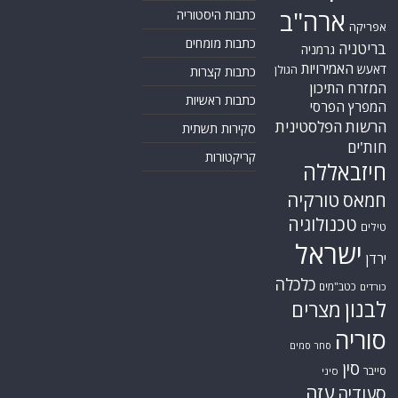
ארה"ב
כתבות היסטוריה
אפריקה
כתבות מומחים
בריטניה
גרמניה
האמירויות
דאעש
הגולן
כתבות קצרות
המזרח התיכון
כתבות ראשיות
המפרץ הפרסי
הרשות הפלסטינית
סקירות תשתית
חות'ים
קריקטורות
חיזבאללה
טורקיה
חמאס
טכנולוגיה
טילים
ישראל
ירדן
כלכלה
כטב"מים
כורדים
לבנון
מצרים
סוריה
סחר סמים
סין
סייבר
סיני
עזה
סעודיה