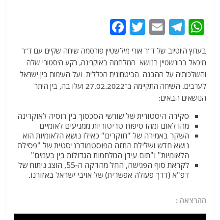
F
T
E
T
W
a
w
m
el
h
בערוץ היוטיוב של ד"ר אורי מילשטיין פורסמה שיחה שקיים עם ד"ר
c
itt
ai
e
at
מיכאל ברונשטיין בנושא המלחמה באוקרינה, רקע היסטורי שלה
e
er
l
g
s
והשלכותיה על ההבנה הביטחונית הכללית ועל העימות בין ישראל
b
ra
A
לערבים. השיחה התקיימה ב־27.02.2022 ועלו בה, בין היתר
הנושאים הבאים:
o
m
p
p
o
סקירה היסטורית של שורשי הסכסוך בין רוסיה לאוקרינה
מהו לאום ומהו סיפוח טריטוריות ממניעים לאומיים
k
השקר באמירה של "חוקרים" כאילו נושא הלאומיות הוא
נושא חדש ושלילת התזה הפוסטמודרניסטית של "פסילת
הלאומיות" ו"תום עידן המלחמות הגדולות בין בעמים"
לקראת סוף הפגישה, החל מהדקה ה-55, הוצג ניתוח של
דפ"א (דרך פעולה אפשרית) של אויבי ישראל באזורנו.
ההרצאה :