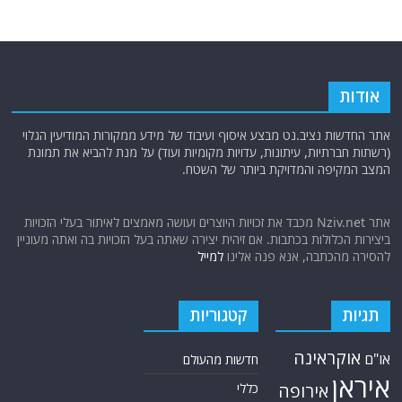
אודות
אתר החדשות נציב.נט מבצע איסוף ועיבוד של מידע ממקורות המודיעין הגלוי
(רשתות חברתיות, עיתונות, עדויות מקומיות ועוד) על מנת להביא את תמונת
המצב המקיפה והמדויקת ביותר של השטח.
אתר Nziv.net מכבד את זכויות היוצרים ועושה מאמצים לאיתור בעלי הזכויות
ביצירות הכלולות בכתבות. אם זיהית יצירה שאתה בעל הזכויות בה ואתה מעוניין
להסירה מהכתבה, אנא פנה אלינו
למייל
תגיות
קטגוריות
אוקראינה
או"ם
חדשות מהעולם
איראן
אירופה
כללי